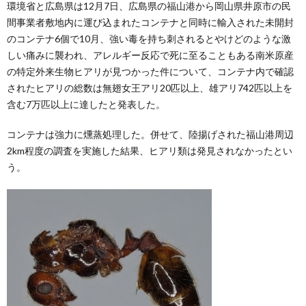
環境省と広島県は12月7日、広島県の福山港から岡山県井原市の民
間事業者敷地内に運び込まれたコンテナと同時に輸入された未開封
のコンテナ6個で10月、強い毒を持ち刺されるとやけどのような激
しい痛みに襲われ、アレルギー反応で死に至ることもある南米原産
の特定外来生物ヒアリが見つかった件について、コンテナ内で確認
されたヒアリの総数は無翅女王アリ20匹以上、雄アリ742匹以上を
含む7万匹以上に達したと発表した。
コンテナは強力に燻蒸処理した。併せて、陸揚げされた福山港周辺
2km程度の調査を実施した結果、ヒアリ類は発見されなかったとい
う。