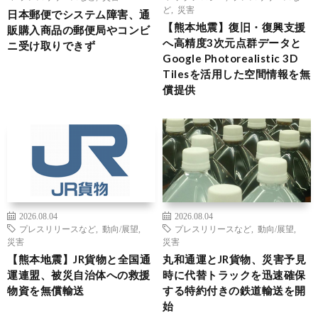
ど
,
災害
日本郵便でシステム障害、通
【熊本地震】復旧・復興支援
販購入商品の郵便局やコンビ
へ高精度3次元点群データと
ニ受け取りできず
Google Photorealistic 3D
Tilesを活用した空間情報を無
償提供
2026.08.04
2026.08.04
プレスリリースなど
,
動向/展望
,
プレスリリースなど
,
動向/展望
,
災害
災害
【熊本地震】JR貨物と全国通
丸和通運とJR貨物、災害予見
運連盟、被災自治体への救援
時に代替トラックを迅速確保
物資を無償輸送
する特約付きの鉄道輸送を開
始