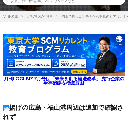
災害
,
その他の記事
,
プレスリリースなど
災害/事故/不祥事
岡山で輸入コンテナから発見のヒアリ、ト
HOME
月刊LOGI-BIZ 7月号は「未来を創る輸送改革」 先行企業の
生存戦略を徹底取材
陸揚げの広島・福山港周辺は追加で確認さ
れず