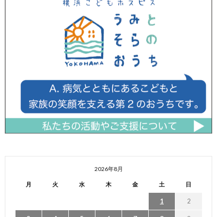
2026年8月
月
火
水
木
金
土
日
1
2