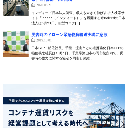
2020.05.21
インディード日本法人調査、求人も大きく伸ばす 求人検索サ
イト「Indeed（インディード）」を展開する米Indeedの日本
法人は5月21日、新型コロナ[…]
災害時のドローン緊急物資輸送実現に意欲
2019.10.01
日本GLP・帖佐社長、千葉・流山市との連携強化 日本GLPの
帖佐義之社長は10月1日、千葉県流山市の同市役所内で、災
害時の協力に関する協定を同市と締結[…]