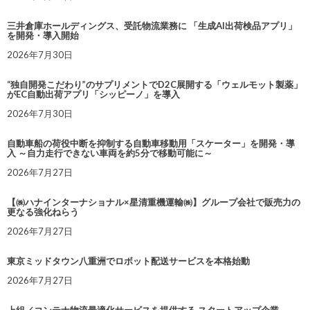
三井倉庫ホールディングス、受託物流業務に 「生成AI出荷検品アプリ」
を開発・導入開始
2026年7月30日
“独自開発こだわり”のサプリメントでD2C展開する「ウェルモット製薬」
がEC自動出荷アプリ「シッピーノ」を導入
2026年7月30日
自動車船の荷役中断を抑制する自動車移動用「スケーター」を開発・導
入 ～自力走行できない車両を約5分で移動可能に～
2026年7月27日
【㈱ハナインターナショナル×星清重機運輸㈱】グループ会社で販売力の
更なる強化ねらう
2026年7月27日
東京ミッドタウン八重洲でロボット配送サービスを本格始動
2026年7月27日