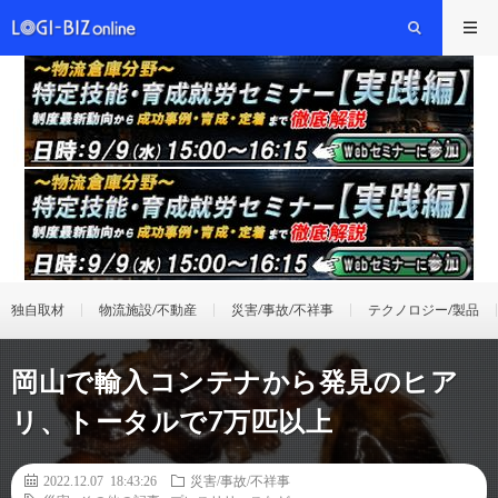
独自取材
物流施設/不動産
災害/事故/不祥事
テクノロジー/製品
岡山で輸入コンテナから発見のヒア
リ、トータルで7万匹以上
2022.12.07 18:43:26
災害/事故/不祥事