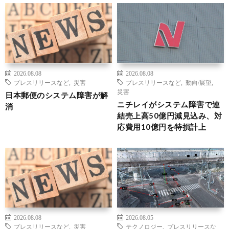
2026.08.08
2026.08.08
プレスリリースなど
,
災害
プレスリリースなど
,
動向/展望
,
災害
日本郵便のシステム障害が解
ニチレイがシステム障害で連
消
結売上高50億円減見込み、対
応費用10億円を特損計上
2026.08.08
2026.08.05
プレスリリースなど
,
災害
テクノロジー
,
プレスリリースな