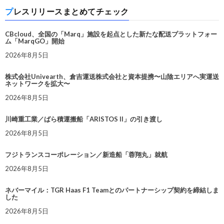
プレスリリースまとめてチェック
CBcloud、全国の「Marq」施設を起点とした新たな配送プラットフォー
ム「MarqGO」開始
2026年8月5日
株式会社Univearth、倉吉運送株式会社と資本提携〜山陰エリアへ実運送
ネットワークを拡大〜
2026年8月5日
川崎重工業／ばら積運搬船「ARISTOS II」の引き渡し
2026年8月5日
フジトランスコーポレーション／新造船「蓉翔丸」就航
2026年8月5日
ネバーマイル：TGR Haas F1 Teamとのパートナーシップ契約を締結しま
した
2026年8月5日