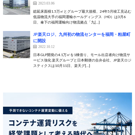
2023.03.06
総延床面積1.5万㎡とグループ最大規模、24年5月竣工見込む
低温物流大手の福岡運輸ホールディングス（HD）は3月6
日、傘下の福岡運輸向け物流拠点「九[…]
JP楽天ロジ、九州初の物流センターを福岡・粕屋町
に開設
2022.10.12
日本GLP開発の4.1万㎡を1棟借り、モール出店者向け物流サ
ービス強化 楽天グループと日本郵便の合弁会社、JP楽天ロジ
スティクスは10月11日、楽天グ[…]