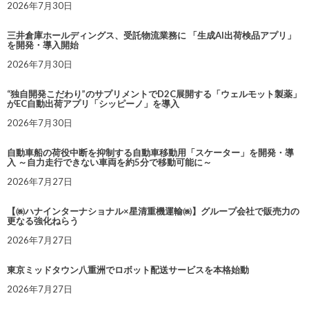
2026年7月30日
三井倉庫ホールディングス、受託物流業務に 「生成AI出荷検品アプリ」
を開発・導入開始
2026年7月30日
“独自開発こだわり”のサプリメントでD2C展開する「ウェルモット製薬」
がEC自動出荷アプリ「シッピーノ」を導入
2026年7月30日
自動車船の荷役中断を抑制する自動車移動用「スケーター」を開発・導
入 ～自力走行できない車両を約5分で移動可能に～
2026年7月27日
【㈱ハナインターナショナル×星清重機運輸㈱】グループ会社で販売力の
更なる強化ねらう
2026年7月27日
東京ミッドタウン八重洲でロボット配送サービスを本格始動
2026年7月27日