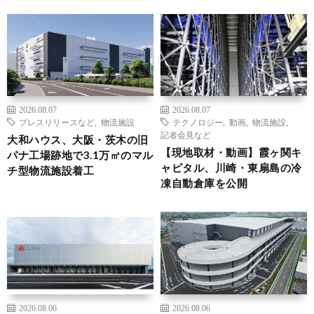
2026.08.07
2026.08.07
プレスリリースなど
,
物流施設
テクノロジー
,
動画
,
物流施設
,
記者会見など
大和ハウス、大阪・茨木の旧
【現地取材・動画】霞ヶ関キ
パナ工場跡地で3.1万㎡のマル
ャピタル、川崎・東扇島の冷
チ型物流施設着工
凍自動倉庫を公開
2026.08.06
2026.08.06