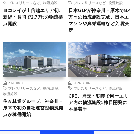
プレスリリースなど
,
物流施設
プレスリリースなど
,
物流施設
ヨコレイが上信越エリア初、
日本GLPが神奈川・厚木で8.4
新潟・長岡で2.7万tの物流拠
万㎡の物流施設完成、日本エ
点開設
マソンや真栄運輸など入居決
定
2026.08.06
2026.08.06
プレスリリースなど
,
動向/展望
,
プレスリリースなど
,
物流施設
物流施設
CRE、埼玉・朝霞で同一エリ
住友林業グループ、神奈川・
ア内の物流施設2棟目開発に
厚木で初の自社運営型物流拠
本格着手
点が稼働開始