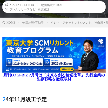
2022.12.13 13:16:04
物流施設/不動産
プレスリリースなど
,
物流施設
物流施設/不動産
クレド・アセットマネジメント、神奈川・厚
HOME
月刊LOGI-BIZ 7月号は「未来を創る輸送改革」 先行企業の
生存戦略を徹底取材
24年11月竣工予定