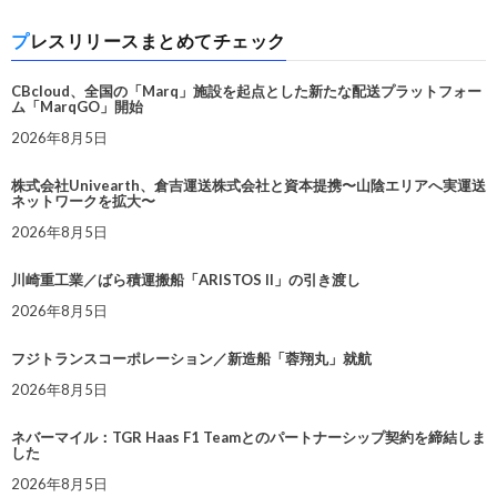
プレスリリースまとめてチェック
CBcloud、全国の「Marq」施設を起点とした新たな配送プラットフォー
ム「MarqGO」開始
2026年8月5日
株式会社Univearth、倉吉運送株式会社と資本提携〜山陰エリアへ実運送
ネットワークを拡大〜
2026年8月5日
川崎重工業／ばら積運搬船「ARISTOS II」の引き渡し
2026年8月5日
フジトランスコーポレーション／新造船「蓉翔丸」就航
2026年8月5日
ネバーマイル：TGR Haas F1 Teamとのパートナーシップ契約を締結しま
した
2026年8月5日