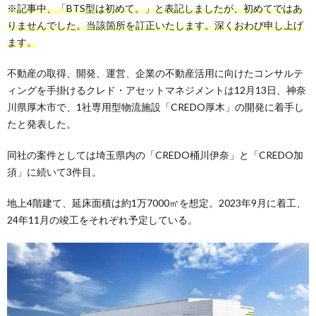
※記事中、「BTS型は初めて。」と表記しましたが、初めてではあ
りませんでした。当該箇所を訂正いたします。深くおわび申し上げ
ます。
不動産の取得、開発、運営、企業の不動産活用に向けたコンサルテ
ィングを手掛けるクレド・アセットマネジメントは12月13日、神奈
川県厚木市で、1社専用型物流施設「CREDO厚木」の開発に着手し
たと発表した。
同社の案件としては埼玉県内の「CREDO桶川伊奈」と「CREDO加
須」に続いて3件目。
地上4階建て、延床面積は約1万7000㎡を想定。2023年9月に着工、
24年11月の竣工をそれぞれ予定している。