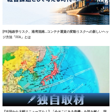
[PR]地政学リスク、港湾混雑…コンテナ運賃の変動リスクへの新しいヘッ
ジ方法「FFA」とは
【次回から大幅リニューアル！】「今そこにある危機」を読み解く 国