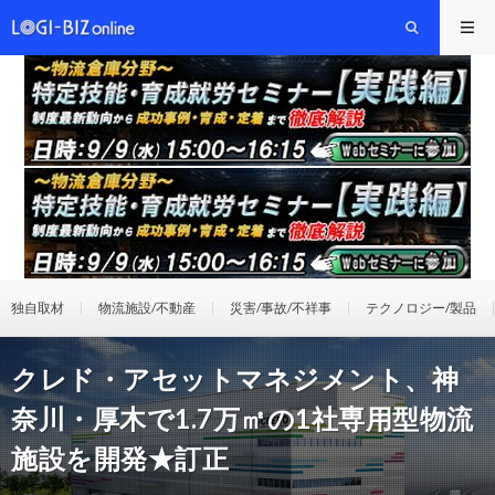
独自取材
物流施設/不動産
災害/事故/不祥事
テクノロジー/製品
クレド・アセットマネジメント、神
奈川・厚木で1.7万㎡の1社専用型物流
施設を開発★訂正