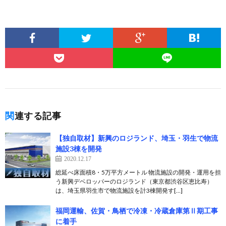
関連する記事
【独自取材】新興のロジランド、埼玉・羽生で物流
施設3棟を開発
2020.12.17
総延べ床面積8・5万平方メートル 物流施設の開発・運用を担
う新興デベロッパーのロジランド（東京都渋谷区恵比寿）
は、埼玉県羽生市で物流施設を計3棟開発す[…]
福岡運輸、佐賀・鳥栖で冷凍・冷蔵倉庫第Ⅱ期工事
に着手