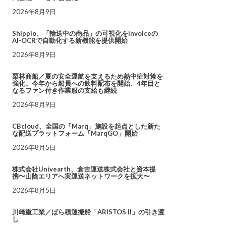
2026年8月9日
Shippio、「輸送中の商品」の可視化をInvoiceの
AI-OCRで自動化する新機能を提供開始
2026年8月9日
栗林商船／夏の安全運航を支えるため熱中症対策を
強化。今年から船員への飲料配布を開始、4年目と
なるファン付き作業服の支給も継続
2026年8月9日
CBcloud、全国の「Marq」施設を起点とした新た
な配送プラットフォーム「MarqGO」開始
2026年8月5日
株式会社Univearth、倉吉運送株式会社と資本提
携〜山陰エリアへ実運送ネットワークを拡大〜
2026年8月5日
川崎重工業／ばら積運搬船「ARISTOS II」の引き渡
し