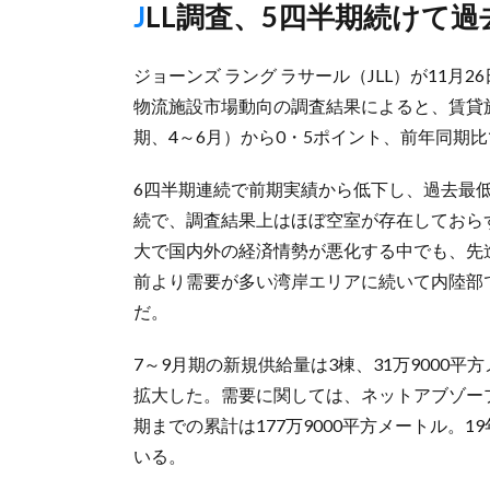
JLL調査、5四半期続けて
ジョーンズ ラング ラサール（JLL）が11月
物流施設市場動向の調査結果によると、賃貸施
期、4～6月）から0・5ポイント、前年同期
6四半期連続で前期実績から低下し、過去最低
続で、調査結果上はほぼ空室が存在しておら
大で国内外の経済情勢が悪化する中でも、先
前より需要が多い湾岸エリアに続いて内陸部
だ。
7～9月期の新規供給量は3棟、31万9000
拡大した。需要に関しては、ネットアブゾープ
期までの累計は177万9000平方メートル。
いる。