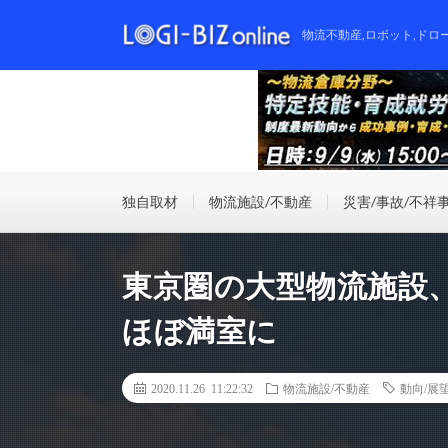
物流不動産,ロボット,ドロ
独自取材
物流施設/不動産
災害/事故/不祥
東京圏の大型物流施設、
ほぼ満室に
2020.11.26 11:22:32
物流施設/不動産
動向/展