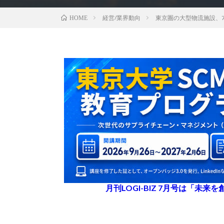
経営/業界動向
東京圏の大型物流施設、7
HOME
月刊LOGI-BIZ 7月号は「未