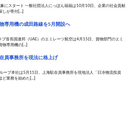
対象にスタート 一般社団法人にっぽん福福は10月10日、企業の社会貢献
しが寄付[…]
物専用機の成田路線を5月開設へ
ラブ首長国連邦（UAE）のエミレーツ航空は4月15日、貨物部門のエミ
物専用機の[…]
在員事務所を現法に格上げ
ループ本社は5月11日、上海駐在員事務所を現地法人「日冷物流投資
ど業務を始めた[…]