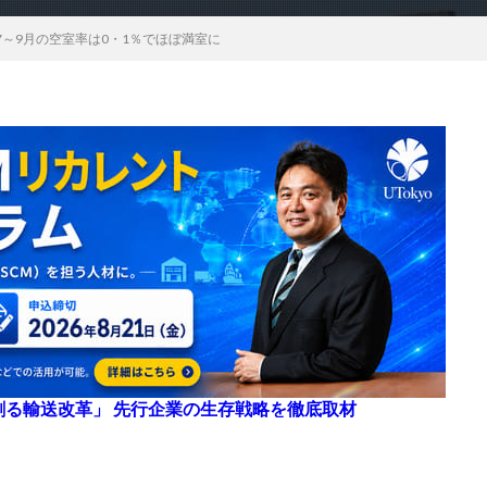
～9月の空室率は0・1％でほぼ満室に
来を創る輸送改革」 先行企業の生存戦略を徹底取材