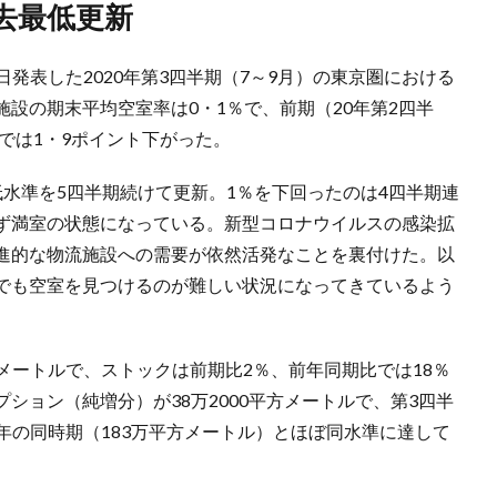
過去最低更新
26日発表した2020年第3四半期（7～9月）の東京圏における
設の期末平均空室率は0・1％で、前期（20年第2四半
比では1・9ポイント下がった。
水準を5四半期続けて更新。1％を下回ったのは4四半期連
ず満室の状態になっている。新型コロナウイルスの感染拡
進的な物流施設への需要が依然活発なことを裏付けた。以
でも空室を見つけるのが難しい状況になってきているよう
平方メートルで、ストックは前期比2％、前年同期比では18％
ション（純増分）が38万2000平方メートルで、第3四半
19年の同時期（183万平方メートル）とほぼ同水準に達して