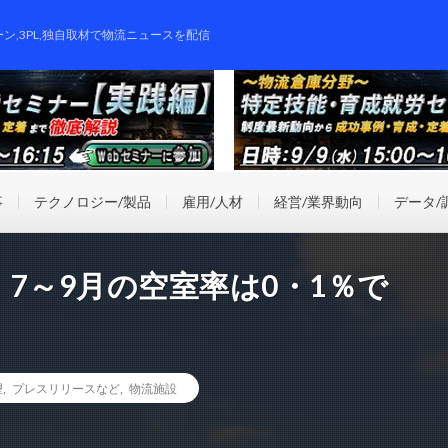
ーン,3PL,独自取材で物流ニュースを配信
事
テクノロジー/製品
雇用/人材
経営/業界動向
データ/
7～9月の空室率は0・1％で
望
,
プレスリリースなど
,
物流施設