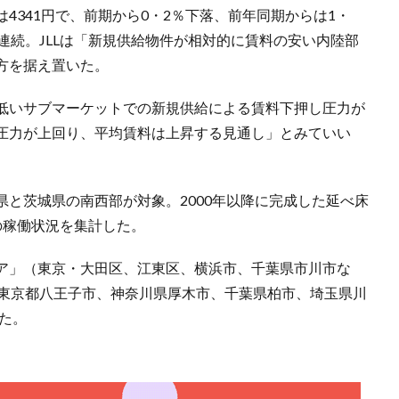
4341円で、前期から0・2％下落、前年同期からは1・
連続。JLLは「新規供給物件が相対的に賃料の安い内陸部
方を据え置いた。
低いサブマーケットでの新規供給による賃料下押し圧力が
圧力が上回り、平均賃料は上昇する見通し」とみていい
と茨城県の南西部が対象。2000年以降に完成した延べ床
の稼働状況を集計した。
ア」（東京・大田区、江東区、横浜市、千葉県市川市な
（東京都八王子市、神奈川県厚木市、千葉県柏市、埼玉県川
った。