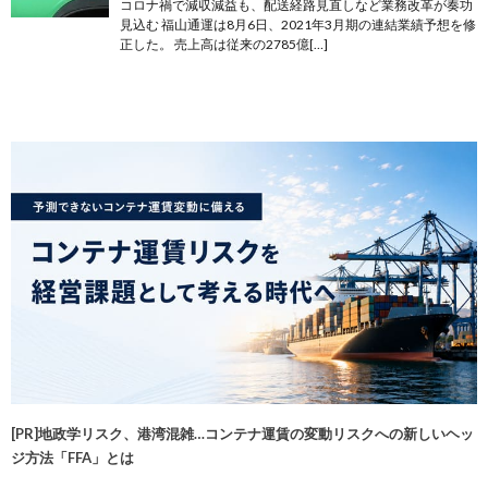
コロナ禍で減収減益も、配送経路見直しなど業務改革が奏功
見込む 福山通運は8月6日、2021年3月期の連結業績予想を修
正した。 売上高は従来の2785億[…]
[PR]地政学リスク、港湾混雑…コンテナ運賃の変動リスクへの新しいヘッ
ジ方法「FFA」とは