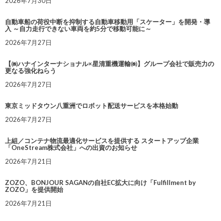
2026年7月30日
自動車船の荷役中断を抑制する自動車移動用「スケーター」を開発・導
入 ～自力走行できない車両を約5分で移動可能に～
2026年7月27日
【㈱ハナインターナショナル×星清重機運輸㈱】グループ会社で販売力の
更なる強化ねらう
2026年7月27日
東京ミッドタウン八重洲でロボット配送サービスを本格始動
2026年7月27日
上組／コンテナ物流最適化サービスを提供する スタートアップ企業
「OneStream株式会社」への出資のお知らせ
2026年7月21日
ZOZO、BONJOUR SAGANの自社EC拡大に向け「Fulfillment by
ZOZO」を提供開始
2026年7月21日