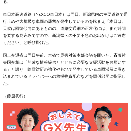
る。
東日本高速道路（NEXCO東日本）は同日、新潟県内の主要道路で通
行止めや大規模な車両の滞留が発生しているのを踏まえ「本日は、
天候は回復傾向にあるものの、道路交通網の正常化には、まだ時間
を要する見込みですので、新潟県への不要不急のお出かけはご遠慮
ください」と呼び掛けた。
国土交通省は同日午前、本省で災害対策本部会議を開いた。斉藤哲
夫国交相は「的確な情報提供ととともに必要な支援活動をお願いす
る」と語り、除雪対応の強化や各地で発生している車両滞留に巻き
込まれているドライバーへの救援物資配布などを関係部局に指示し
た。
（藤原秀行）