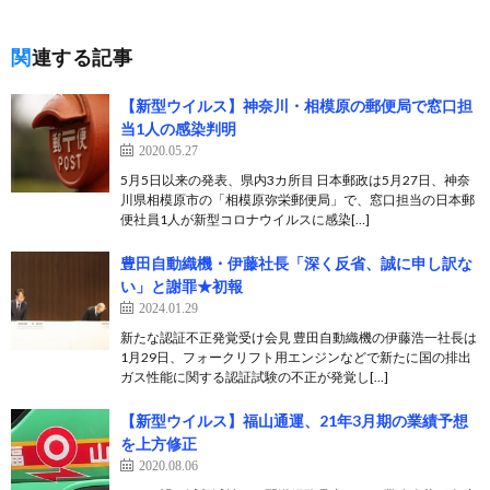
関連する記事
【新型ウイルス】神奈川・相模原の郵便局で窓口担
当1人の感染判明
2020.05.27
5月5日以来の発表、県内3カ所目 日本郵政は5月27日、神奈
川県相模原市の「相模原弥栄郵便局」で、窓口担当の日本郵
便社員1人が新型コロナウイルスに感染[…]
豊田自動織機・伊藤社長「深く反省、誠に申し訳な
い」と謝罪★初報
2024.01.29
新たな認証不正発覚受け会見 豊田自動織機の伊藤浩一社長は
1月29日、フォークリフト用エンジンなどで新たに国の排出
ガス性能に関する認証試験の不正が発覚し[…]
【新型ウイルス】福山通運、21年3月期の業績予想
を上方修正
2020.08.06