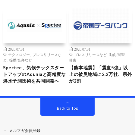
2026.07.31
2026.07.31
テクノロジー
,
プレスリリースな
プレスリリースなど
,
動向/展望
,
ど
,
提携/合弁など
災害
Spectee、気候テックスター
【熊本地震】「震度5強」以
トアップのAquniaと高精度な
上の被災地域に2.2万社、県外
洪水予測技術を共同開発へ
が2割
Back to Top
メルマガ会員登録