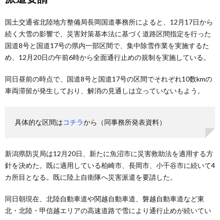
国土交通省北陸地方整備局長岡国道事務所によると、12月17日から
続く大雪の影響で、災害対策基本法に基づく道路区間指定を行った
国道8号と国道17号の県内一部区間で、集中除雪作業を実施するた
め、12月20日の午前6時から全面通行止めの規制を実施している。
同日昼前の時点で、国道8号と国道17号の区間でそれぞれ10数kmの
車両滞留が発生しており、解消の見通しは立っていないもよう。
具体的な区間は
コチラ
から（同事務所発表資料）
新潟県防災局は12月20日、新たに魚沼市に災害救助法を適用する方
針を決めた。既に適用している柏崎市、長岡市、小千谷市に続いて4
カ所目となる。既に陸上自衛隊へ災害派遣を要請した。
同日朝現在、北陸自動車道や関越自動車道、磐越自動車道など東
北・北陸・甲信越エリアの高速道路で雪により通行止めが続いてい