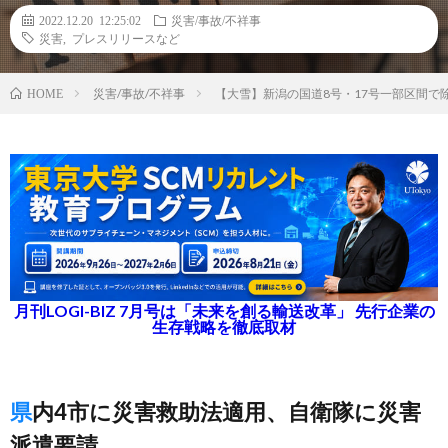
2022.12.20 12:25:02
災害/事故/不祥事
災害
,
プレスリリースなど
災害/事故/不祥事
【大雪】新潟の国道8号・17号一部区間で
HOME
月刊LOGI-BIZ 7月号は「未来を創る輸送改革」 先行企業の
生存戦略を徹底取材
県内4市に災害救助法適用、自衛隊に災害
派遣要請