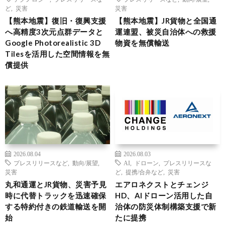
ど
,
災害
災害
【熊本地震】復旧・復興支援
【熊本地震】JR貨物と全国通
へ高精度3次元点群データと
運連盟、被災自治体への救援
Google Photorealistic 3D
物資を無償輸送
Tilesを活用した空間情報を無
償提供
2026.08.04
2026.08.03
プレスリリースなど
,
動向/展望
,
AI
,
ドローン
,
プレスリリースな
災害
ど
,
提携/合弁など
,
災害
丸和通運とJR貨物、災害予見
エアロネクストとチェンジ
時に代替トラックを迅速確保
HD、AIドローン活用した自
する特約付きの鉄道輸送を開
治体の防災体制構築支援で新
始
たに提携