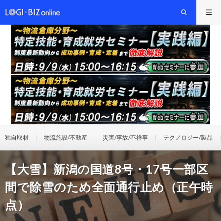
独自取材
物流施設/不動産
災害/事故/不祥事
テクノロジー/製品
【大雪】新潟の国道8号・17号一部区
間で除雪のため全面通行止め（正午時
点）