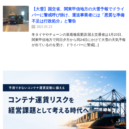
【大雪】国交省、関東甲信地方の大雪予報でドライ
バーに警戒呼び掛け、運送事業者には「悪質な準備
不足は行政処分」と警告
2021.01.23
冬タイヤやチェーンの装着徹底要請 国土交通省は1月23日、
関東甲信地方で同日夕方から同24日にかけて大雪の天気予報
が出ているのを受け、ドライバーに警戒[…]