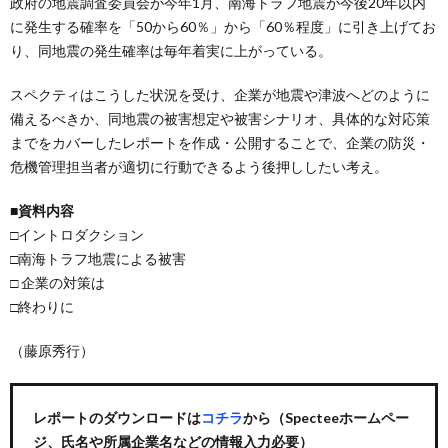
政府の地震調査委員会が今年1月、南海トラフ地震が今後20年以内
に発生する確率を「50から60％」から「60％程度」に引き上げてお
り、同地震の発生確率は毎年着実に上がっている。
スペクティはこうした状況を受け、企業が地震や津波へどのように
備えるべきか、同地震の被害想定や被害シナリオ、具体的な対応策
までをカバーしたレポートを作成・公開することで、企業の防災・
危機管理担当者が適切に行動できるよう後押ししたい考え。
■資料内容
□イントロダクション
□南海トラフ地震による被害
□ 企業の対策は
□終わりに
（藤原秀行）
レポートのダウンロードは
コチラ
から（Specteeホームペー
ジ、氏名や所属企業名などの情報入力必要）