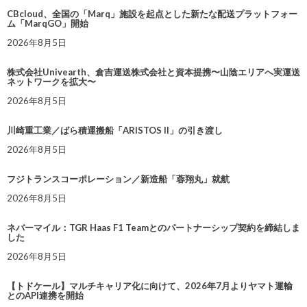
CBcloud、全国の「Marq」施設を起点とした新たな配送プラットフォー
ム「MarqGO」開始
2026年8月5日
株式会社Univearth、倉吉運送株式会社と資本提携〜山陰エリアへ実運送
ネットワークを拡大〜
2026年8月5日
川崎重工業／ばら積運搬船「ARISTOS II」の引き渡し
2026年8月5日
フジトランスコーポレーション／新造船「蓉翔丸」就航
2026年8月5日
ネバーマイル：TGR Haas F1 Teamとのパートナーシップ契約を締結しま
した
2026年8月5日
【トドケール】マルチキャリア化に向けて、2026年7月よりヤマト運輸
とのAPI連携を開始