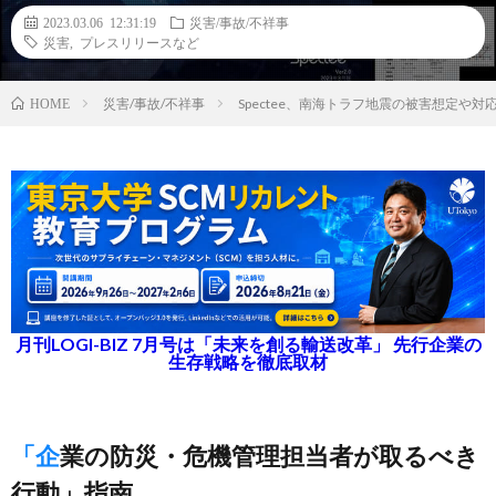
2023.03.06 12:31:19
災害/事故/不祥事
災害
,
プレスリリースなど
災害/事故/不祥事
Spectee、南海トラフ地震の被害想定や
HOME
月刊LOGI-BIZ 7月号は「未来を創る輸送改革」 先行企業の
生存戦略を徹底取材
「企業の防災・危機管理担当者が取るべき
行動」指南