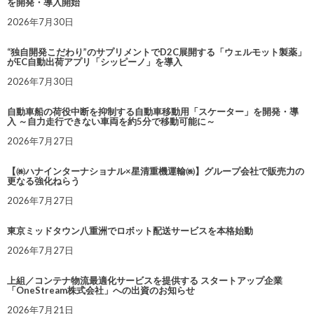
を開発・導入開始
2026年7月30日
“独自開発こだわり”のサプリメントでD2C展開する「ウェルモット製薬」
がEC自動出荷アプリ「シッピーノ」を導入
2026年7月30日
自動車船の荷役中断を抑制する自動車移動用「スケーター」を開発・導
入 ～自力走行できない車両を約5分で移動可能に～
2026年7月27日
【㈱ハナインターナショナル×星清重機運輸㈱】グループ会社で販売力の
更なる強化ねらう
2026年7月27日
東京ミッドタウン八重洲でロボット配送サービスを本格始動
2026年7月27日
上組／コンテナ物流最適化サービスを提供する スタートアップ企業
「OneStream株式会社」への出資のお知らせ
2026年7月21日