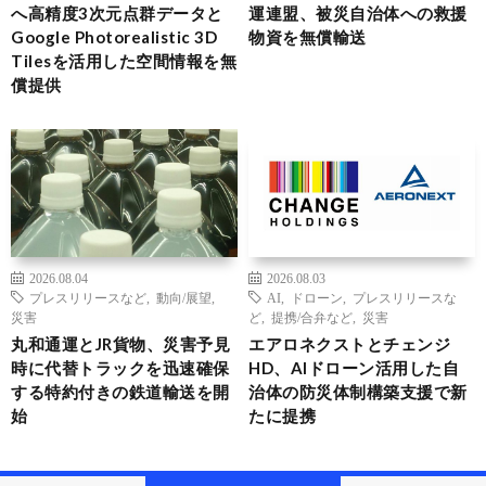
へ高精度3次元点群データと
運連盟、被災自治体への救援
Google Photorealistic 3D
物資を無償輸送
Tilesを活用した空間情報を無
償提供
2026.08.04
2026.08.03
プレスリリースなど
,
動向/展望
,
AI
,
ドローン
,
プレスリリースな
災害
ど
,
提携/合弁など
,
災害
丸和通運とJR貨物、災害予見
エアロネクストとチェンジ
時に代替トラックを迅速確保
HD、AIドローン活用した自
する特約付きの鉄道輸送を開
治体の防災体制構築支援で新
始
たに提携