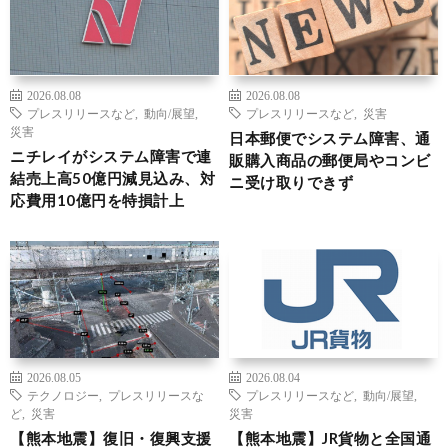
2026.08.08
2026.08.08
プレスリリースなど
,
動向/展望
,
プレスリリースなど
,
災害
災害
日本郵便でシステム障害、通
ニチレイがシステム障害で連
販購入商品の郵便局やコンビ
結売上高50億円減見込み、対
ニ受け取りできず
応費用10億円を特損計上
2026.08.05
2026.08.04
テクノロジー
,
プレスリリースな
プレスリリースなど
,
動向/展望
,
ど
,
災害
災害
【熊本地震】復旧・復興支援
【熊本地震】JR貨物と全国通