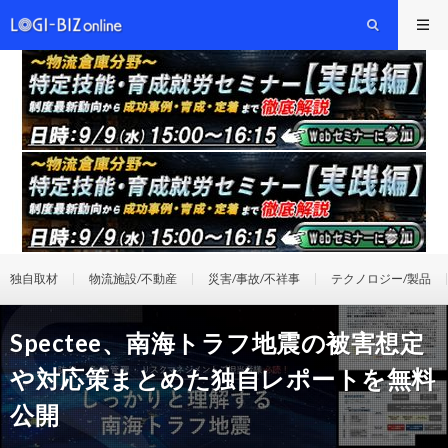
独自取材
物流施設/不動産
災害/事故/不祥事
テクノロジー/製品
Spectee、南海トラフ地震の被害想定
や対応策まとめた独自レポートを無料
公開