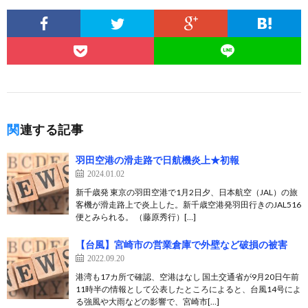
関連する記事
羽田空港の滑走路で日航機炎上★初報
2024.01.02
新千歳発 東京の羽田空港で1月2日夕、日本航空（JAL）の旅
客機が滑走路上で炎上した。新千歳空港発羽田行きのJAL516
便とみられる。 （藤原秀行）[…]
【台風】宮崎市の営業倉庫で外壁など破損の被害
2022.09.20
港湾も17カ所で確認、空港はなし 国土交通省が9月20日午前
11時半の情報として公表したところによると、台風14号によ
る強風や大雨などの影響で、宮崎市[…]