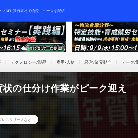
ーン,3PL,独自取材で物流ニュースを配信
事
テクノロジー/製品
雇用/人材
経営/業界動向
データ/
賀状の仕分け作業がピーク迎え
プレスリリースなど