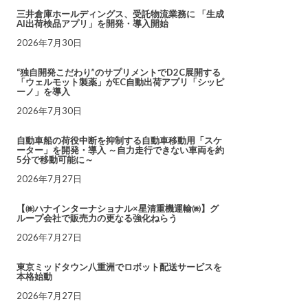
三井倉庫ホールディングス、受託物流業務に 「生成
AI出荷検品アプリ」を開発・導入開始
2026年7月30日
“独自開発こだわり”のサプリメントでD2C展開する
「ウェルモット製薬」がEC自動出荷アプリ「シッピ
ーノ」を導入
2026年7月30日
自動車船の荷役中断を抑制する自動車移動用「スケ
ーター」を開発・導入 ～自力走行できない車両を約
5分で移動可能に～
2026年7月27日
【㈱ハナインターナショナル×星清重機運輸㈱】グ
ループ会社で販売力の更なる強化ねらう
2026年7月27日
東京ミッドタウン八重洲でロボット配送サービスを
本格始動
2026年7月27日