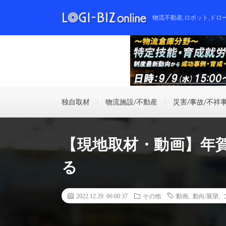
物流不動産,ロボット,ドロ
独自取材
物流施設/不動産
災害/事故/不祥
【現地取材・動画】年
る
2022.12.29 06:00:37
その他
動画
,
動向/展望
,