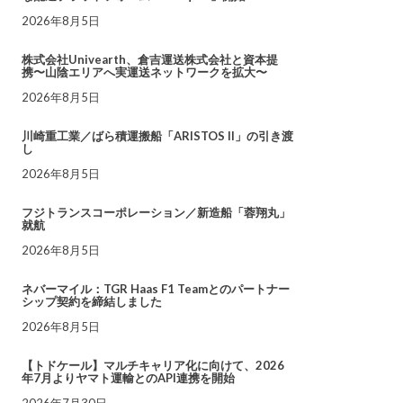
2026年8月5日
株式会社Univearth、倉吉運送株式会社と資本提
携〜山陰エリアへ実運送ネットワークを拡大〜
2026年8月5日
川崎重工業／ばら積運搬船「ARISTOS II」の引き渡
し
2026年8月5日
フジトランスコーポレーション／新造船「蓉翔丸」
就航
2026年8月5日
ネバーマイル：TGR Haas F1 Teamとのパートナー
シップ契約を締結しました
2026年8月5日
【トドケール】マルチキャリア化に向けて、2026
年7月よりヤマト運輸とのAPI連携を開始
2026年7月30日