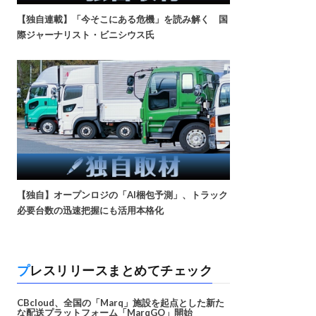
【独自連載】「今そこにある危機」を読み解く 国
際ジャーナリスト・ビニシウス氏
【独自】オープンロジの「AI梱包予測」、トラック
必要台数の迅速把握にも活用本格化
プレスリリースまとめてチェック
CBcloud、全国の「Marq」施設を起点とした新た
な配送プラットフォーム「MarqGO」開始