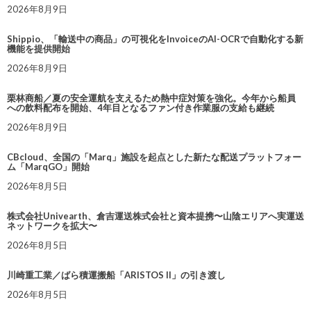
2026年8月9日
Shippio、「輸送中の商品」の可視化をInvoiceのAI-OCRで自動化する新
機能を提供開始
2026年8月9日
栗林商船／夏の安全運航を支えるため熱中症対策を強化。今年から船員
への飲料配布を開始、4年目となるファン付き作業服の支給も継続
2026年8月9日
CBcloud、全国の「Marq」施設を起点とした新たな配送プラットフォー
ム「MarqGO」開始
2026年8月5日
株式会社Univearth、倉吉運送株式会社と資本提携〜山陰エリアへ実運送
ネットワークを拡大〜
2026年8月5日
川崎重工業／ばら積運搬船「ARISTOS II」の引き渡し
2026年8月5日