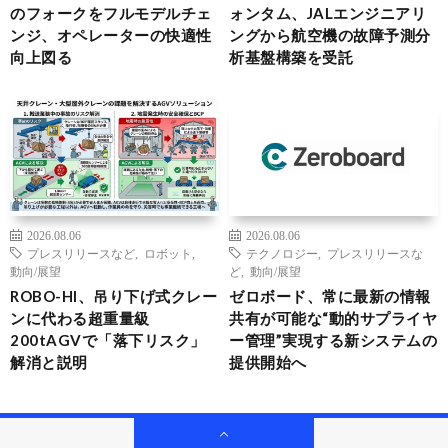
のフォークをフルモデルチェ
ォンタム、JALエンジニアリ
ンジ、オペレーターの快適性
ングから航空機の故障予測分
向上図る
析基盤構築を受託
2026.08.06
2026.08.06
プレスリリースなど
,
ロボット
,
テクノロジー
,
プレスリリースな
動向/展望
ど
,
動向/展望
ROBO-HI、吊り下げ式クレー
ゼロボード、常に最新の情報
ンに代わる超重量級
共有が可能な“動的サプライヤ
200tAGVで「落下リスク」
ー管理”実現する新システムの
解消と説明
提供開始へ