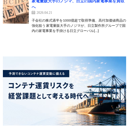
家電量販大手のノジマ、日立の国内家電事業を買収
へ
2026.04.21
子会社の株式過半を1000億超で取得準備、高付加価値商品の
強化狙う 家電量販大手のノジマが、日立製作所グループで国
内の家電事業を手掛ける日立グローバル[…]