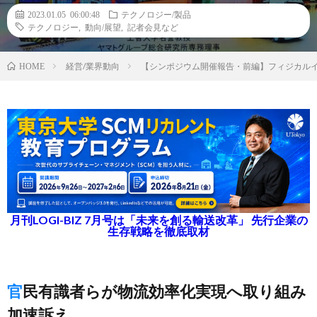
2023.01.05 06:00:48
テクノロジー/製品
テクノロジー
,
動向/展望
,
記者会見など
経営/業界動向
【シンポジウム開催報告・前編】フィジカルイ
HOME
月刊LOGI-BIZ 7月号は「未来を創る輸送改革」 先行企業の
生存戦略を徹底取材
官民有識者らが物流効率化実現へ取り組み
加速訴え