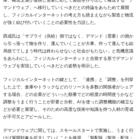
マンドウェブ」へ移行していくべきだとの持論をあらためて展開
し、フィジカルインターネットの考え方も踏まえながら製造と物流
が強く結び付いていくことの必要性を力説した。
西成氏は「サプライ（供給）側ではなく、デマンド（需要）の側か
ら引っ張って物を作り、運んでいくことが大事。作って運んでも結
局捨ててしまう時代は終わらせないと社会がもたない」と危機意識
をあらわにし、フィジカルインターネットと合致する形でデマンド
ウェブを実現していくべきだとの姿勢を明示した。
フィジカルインターネットの鍵として、「連携」と「調整」を列挙
した上で、倉庫やトラックなどのリソースを多数の関係者がシェア
する場合、どの企業がどういった順番でどの程度の時間使うかなど
調整をうまく行うことが肝要と分析。AIを使った調整機能の確立な
どが必要と展望し、そのための高度な技術や知識を持つ人材の育成
が不可欠とアピールした。
デマンドウェブに関しては、スモールスタートで実施し、うまく行
けば展開対象を拡大していくことを推奨。「製配販（製造・配送・