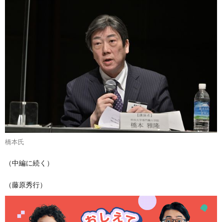
橋本氏
（中編に続く）
（藤原秀行）