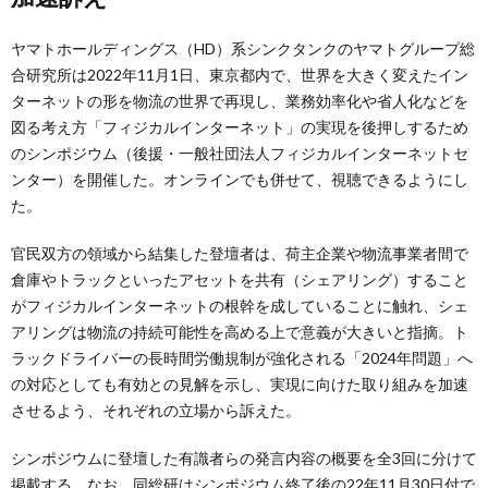
ヤマトホールディングス（HD）系シンクタンクのヤマトグループ総
合研究所は2022年11月1日、東京都内で、世界を大きく変えたイン
ターネットの形を物流の世界で再現し、業務効率化や省人化などを
図る考え方「フィジカルインターネット」の実現を後押しするため
のシンポジウム（後援・一般社団法人フィジカルインターネットセ
ンター）を開催した。オンラインでも併せて、視聴できるようにし
た。
官民双方の領域から結集した登壇者は、荷主企業や物流事業者間で
倉庫やトラックといったアセットを共有（シェアリング）すること
がフィジカルインターネットの根幹を成していることに触れ、シェ
アリングは物流の持続可能性を高める上で意義が大きいと指摘。ト
ラックドライバーの長時間労働規制が強化される「2024年問題」へ
の対応としても有効との見解を示し、実現に向けた取り組みを加速
させるよう、それぞれの立場から訴えた。
シンポジウムに登壇した有識者らの発言内容の概要を全3回に分けて
掲載する。なお、同総研はシンポジウム終了後の22年11月30日付で