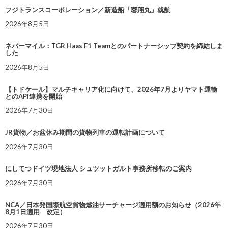
フジトランスコーポレーション／新造船「蓉翔丸」就航
2026年8月5日
ネバーマイル：TGR Haas F1 Teamとのパートナーシップ契約を締結しま
した
2026年8月5日
【トドケール】マルチキャリア化に向けて、2026年7月よりヤマト運輸
とのAPI連携を開始
2026年7月30日
JR貨物／お盆休み期間の貨物列車の運転計画について
2026年7月30日
にしてつドイツ現地法人 シュツットガルト事務所移転のご案内
2026年7月30日
NCA／日本発国際航空貨物燃油サーチャージ適用額のお知らせ（2026年
8月1日適用 改定）
2026年7月30日