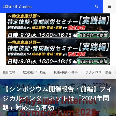
独自取材
物流施設/不動産
災害/事故/不祥事
テクノロジー/製品
【シンポジウム開催報告・前編】フィ
ジカルインターネットは「2024年問
題」対応にも有効