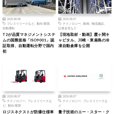
2026.08.08
2026.08.07
プレスリリースなど
,
動向/展望
,
テクノロジー
,
動画
,
物流施設
,
自動運転
記者会見など
T2が品質マネジメントシステ
【現地取材・動画】霞ヶ関キ
ムの国際規格「ISO9001」認
ャピタル、川崎・東扇島の冷
証取得、自動運転分野で国内
凍自動倉庫を公開
初
2026.08.07
2026.08.07
テクノロジー
,
プレスリリースな
テクノロジー
,
プレスリリースな
ど
,
動向/展望
ど
ロジスネクストが防爆仕様車
量子技術のエー・スター・ク