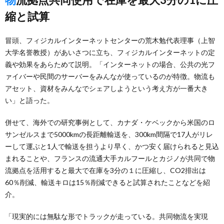
縮と試算
冒頭、フィジカルインターネットセンターの荒木勉代表理事（上智
大学名誉教授）があいさつに立ち、フィジカルインターネットの定
義や効果をあらためて説明。「インターネットの場合、公共の光フ
ァイバーや民間のサーバーをみんなが使っているのが特徴。物流も
アセット、資材をみんなでシェアしようという考え方が一番大き
い」と語った。
併せて、海外での研究事例として、カナダ・ケベックから米国のロ
サンゼルスまで5000kmの長距離輸送を、300km間隔で17人がリレ
ーして運ぶと1人で輸送を担うより早く、かつ安く届けられると見込
まれることや、フランスの流通大手カルフールとカジノが共同で物
流拠点を活用すると最大で在庫を3分の１に圧縮し、CO2排出は
60％削減、輸送キロは15％削減できると試算されたことなどを紹
介。
「現実的には無駄な形でトラックが走っている。共同物流を実現