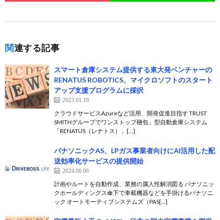
関連する記事
スマート倉庫システム提供する東大発ベンチャーの
RENATUS ROBOTICS、マイクロソフトのスタート
アップ支援プログラムに採択
2023.01.19
クラウドサービスAzureなど活用、開発促進目指す TRUST
SMITHグループでワンストップ梱包」型自動倉庫システム
「RENATUS（レナトス）」[…]
パナソニックAS、LPガス事業者向けにAI活用した配
送効率化サービスの提供開始
2024.06.06
計画やルートを自動作成、業務の属人性解消図る パナソニッ
クホールディングス傘下で車載機器などを手掛けるパナソニ
ック オートモーティブシステムズ（PAS[…]