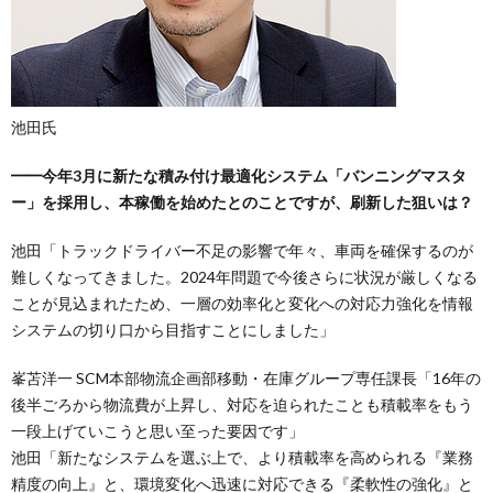
池田氏
━━今年3月に新たな積み付け最適化システム「バンニングマスタ
ー」を採用し、本稼働を始めたとのことですが、刷新した狙いは？
池田「トラックドライバー不足の影響で年々、車両を確保するのが
難しくなってきました。2024年問題で今後さらに状況が厳しくなる
ことが見込まれたため、一層の効率化と変化への対応力強化を情報
システムの切り口から目指すことにしました」
峯苫洋一 SCM本部物流企画部移動・在庫グループ専任課長「16年の
後半ごろから物流費が上昇し、対応を迫られたことも積載率をもう
一段上げていこうと思い至った要因です」
池田「新たなシステムを選ぶ上で、より積載率を高められる『業務
精度の向上』と、環境変化へ迅速に対応できる『柔軟性の強化』と