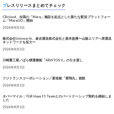
プレスリリースまとめてチェック
CBcloud、全国の「Marq」施設を起点とした新たな配送プラットフォー
ム「MarqGO」開始
2026年8月5日
株式会社Univearth、倉吉運送株式会社と資本提携〜山陰エリアへ実運送
ネットワークを拡大〜
2026年8月5日
川崎重工業／ばら積運搬船「ARISTOS II」の引き渡し
2026年8月5日
フジトランスコーポレーション／新造船「蓉翔丸」就航
2026年8月5日
ネバーマイル：TGR Haas F1 Teamとのパートナーシップ契約を締結しま
した
2026年8月5日