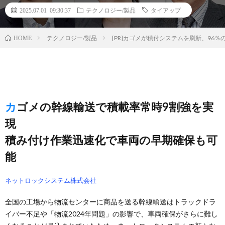
2025.07.01 09:30:37
テクノロジー/製品
タイアップ
テクノロジー/製品
[PR]カゴメが積付システムを刷新、96
HOME
カゴメの幹線輸送で積載率常時9割強を実
現
積み付け作業迅速化で車両の早期確保も可
能
ネットロックシステム株式会社
全国の工場から物流センターに商品を送る幹線輸送はトラックドラ
イバー不足や「物流2024年問題」の影響で、車両確保がさらに難し