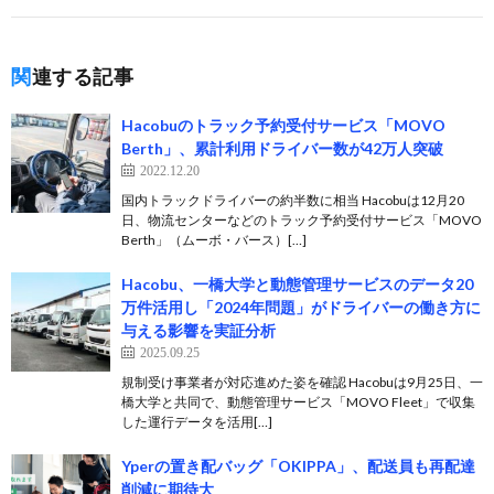
関連する記事
Hacobuのトラック予約受付サービス「MOVO
Berth」、累計利用ドライバー数が42万人突破
2022.12.20
国内トラックドライバーの約半数に相当 Hacobuは12月20
日、物流センターなどのトラック予約受付サービス「MOVO
Berth」（ムーボ・バース）[…]
Hacobu、一橋大学と動態管理サービスのデータ20
万件活用し「2024年問題」がドライバーの働き方に
与える影響を実証分析
2025.09.25
規制受け事業者が対応進めた姿を確認 Hacobuは9月25日、一
橋大学と共同で​​、動態管理サービス「MOVO Fleet」で収集
した運行データを活用[…]
Yperの置き配バッグ「OKIPPA」、配送員も再配達
削減に期待大