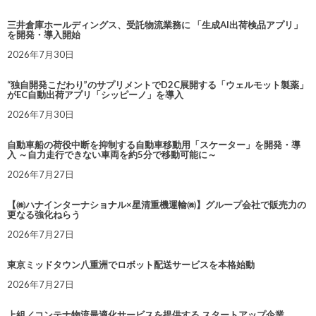
三井倉庫ホールディングス、受託物流業務に 「生成AI出荷検品アプリ」
を開発・導入開始
2026年7月30日
“独自開発こだわり”のサプリメントでD2C展開する「ウェルモット製薬」
がEC自動出荷アプリ「シッピーノ」を導入
2026年7月30日
自動車船の荷役中断を抑制する自動車移動用「スケーター」を開発・導
入 ～自力走行できない車両を約5分で移動可能に～
2026年7月27日
【㈱ハナインターナショナル×星清重機運輸㈱】グループ会社で販売力の
更なる強化ねらう
2026年7月27日
東京ミッドタウン八重洲でロボット配送サービスを本格始動
2026年7月27日
上組／コンテナ物流最適化サービスを提供する スタートアップ企業