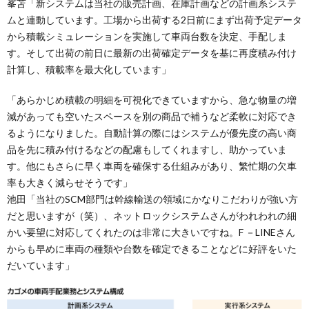
峯苫「新システムは当社の販売計画、在庫計画などの計画系システ
ムと連動しています。工場から出荷する2日前にまず出荷予定データ
から積載シミュレーションを実施して車両台数を決定、手配しま
す。そして出荷の前日に最新の出荷確定データを基に再度積み付け
計算し、積載率を最大化しています」
「あらかじめ積載の明細を可視化できていますから、急な物量の増
減があっても空いたスペースを別の商品で補うなど柔軟に対応でき
るようになりました。自動計算の際にはシステムが優先度の高い商
品を先に積み付けるなどの配慮もしてくれますし、助かっていま
す。他にもさらに早く車両を確保する仕組みがあり、繁忙期の欠車
率も大きく減らせそうです」
池田「当社のSCM部門は幹線輸送の領域にかなりこだわりが強い方
だと思いますが（笑）、ネットロックシステムさんがわれわれの細
かい要望に対応してくれたのは非常に大きいですね。F －LINEさん
からも早めに車両の種類や台数を確定できることなどに好評をいた
だいています」