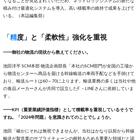
くなることが見込まれていたため、ネットロックシステムの新たな
積み付け最適化システムを導入。高い積載率の維持で成果を上げて
いる。（本誌編集部）
「精度」と「柔軟性」強化を重視
━━御社の物流の現状から教えてください。
池田洋平 SCM本部 物流企画部長「本社のSCM部門が全国の工場か
ら物流センターへ商品を届ける幹線輸送の車両手配などを手掛けて
おり、輸送ルートは60～70に上ります。輸送業務の多くは当社や他
の食品メーカーさんが共同で設立したF －LINEさんに依頼していま
す」
━━KPI（重要業績評価指標）として積載率を重視しているそうで
すね。「2024年問題」を意識されてのことでしょうか。
池田「確かにそれは無視できませんが、当社はかなり以前から幹線
輸送が製造業のサプライチェーンの根幹を占める重要な領域だと認