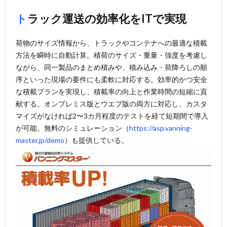
トラック運送の効率化をITで実現
荷物のサイズ情報から、トラックやコンテナへの最適な積載
方法を瞬時に自動計算。積荷のサイズ・重量・強度を考慮し
ながら、同一製品のまとめ積みや、積み込み・荷降ろしの順
序といった現場の要件にも柔軟に対応する。効率的かつ安全
な積載プランを実現し、積載率の向上と作業時間の短縮に貢
献する。オンプレミス版とウエブ版の両方に対応し、カスタ
マイズがなければ2〜3カ月程度のテストを経て短期間で導入
が可能。無料のシミュレーション（
https://asp.vanning-
master.jp/demo
）も提供している。