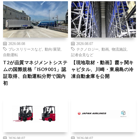
2026.08.08
2026.08.07
プレスリリースなど
,
動向/展望
,
テクノロジー
,
動画
,
物流施設
,
自動運転
記者会見など
T2が品質マネジメントシステ
【現地取材・動画】霞ヶ関キ
ムの国際規格「ISO9001」認
ャピタル、川崎・東扇島の冷
証取得、自動運転分野で国内
凍自動倉庫を公開
初
2026.08.07
2026.08.07