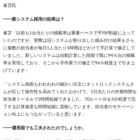
峯苫氏
━━新システム採用の効果は？
峯苫「以前も1台当たりの積載率は重量ベースで平均9割超に上って
いたのですが、実際は旧システムが割り出した積み付け結果をさら
に複数の担当者が毎日1人当たり1時間ほどかけて手計算で修正して
いました。新しいシステムは自動計算した段階で既に94％台の積載
率を実現しており、そこから手作業での修正で96％程度まで引き上
げています」
「システム画面もわれわれの細かい注文にネットロックシステムさ
んが応じて操作性を高めてくれたおかげで、1日当たりの作業時間を
担当者トータルで2時間短縮できました。70ルート分を3分程度で完
了する計算速度も時間短縮に貢献しています。担当者のモチベーシ
ョン向上にもつながっていると思います」
━━運用面でも工夫されたのでしょうか。