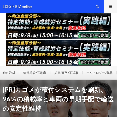
独自取材
物流施設/不動産
災害/事故/不祥事
テクノロジー/製品
[PR]カゴメが積付システムを刷新、
96％の積載率と車両の早期手配で輸送
の安定性維持