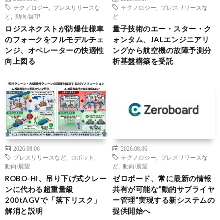
テクノロジー
,
プレスリリースな
テクノロジー
,
プレスリリースな
ど
,
動向/展望
ど
ロジスネクストが防爆仕様車
量子技術のエー・スター・ク
のフォークをフルモデルチェ
ォンタム、JALエンジニアリ
ンジ、オペレーターの快適性
ングから航空機の故障予測分
向上図る
析基盤構築を受託
2026.08.06
2026.08.06
プレスリリースなど
,
ロボット
,
テクノロジー
,
プレスリリースな
動向/展望
ど
,
動向/展望
ROBO-HI、吊り下げ式クレー
ゼロボード、常に最新の情報
ンに代わる超重量級
共有が可能な“動的サプライヤ
200tAGVで「落下リスク」
ー管理”実現する新システムの
解消と説明
提供開始へ