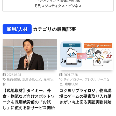
ロジスティクス管理の専門誌
月刊ロジスティクス・ビジネス
雇用/人材
カテゴリの最新記事
2026.08.05
2026.07.28
動向/展望
,
記者会見など
,
雇用/人
テクノロジー
,
プレスリリースな
材
ど
,
雇用/人材
【現地取材】タイミー、外
コクヨサプライロジ、物流現
食・物流など向けスポットワ
場にゲームの要素取り入れ働
ークを長期就労前の「お試
きがい向上図る実証実験開始
し」に使える新サービス開始