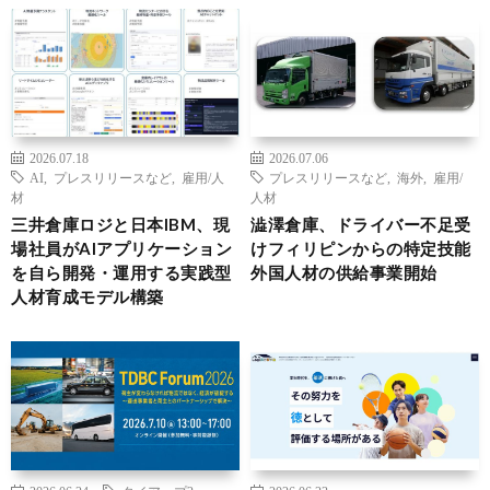
2026.07.18
2026.07.06
AI
,
プレスリリースなど
,
雇用/人
プレスリリースなど
,
海外
,
雇用/
材
人材
三井倉庫ロジと日本IBM、現
澁澤倉庫、ドライバー不足受
場社員がAIアプリケーション
けフィリピンからの特定技能
を自ら開発・運用する実践型
外国人材の供給事業開始
人材育成モデル構築