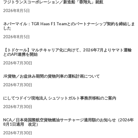
フジトランスコーポレーション／新造船「蓉翔丸」就航
2026年8月5日
ネバーマイル：TGR Haas F1 Teamとのパートナーシップ契約を締結しま
した
2026年8月5日
【トドケール】マルチキャリア化に向けて、2026年7月よりヤマト運輸
とのAPI連携を開始
2026年7月30日
JR貨物／お盆休み期間の貨物列車の運転計画について
2026年7月30日
にしてつドイツ現地法人 シュツットガルト事務所移転のご案内
2026年7月30日
NCA／日本発国際航空貨物燃油サーチャージ適用額のお知らせ（2026年
8月1日適用 改定）
2026年7月30日