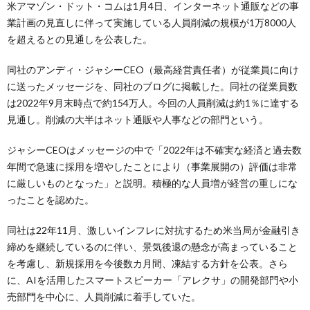
米アマゾン・ドット・コムは1月4日、インターネット通販などの事
業計画の見直しに伴って実施している人員削減の規模が1万8000人
を超えるとの見通しを公表した。
同社のアンディ・ジャシーCEO（最高経営責任者）が従業員に向け
に送ったメッセージを、同社のブログに掲載した。同社の従業員数
は2022年9月末時点で約154万人。今回の人員削減は約1％に達する
見通し。削減の大半はネット通販や人事などの部門という。
ジャシーCEOはメッセージの中で「2022年は不確実な経済と過去数
年間で急速に採用を増やしたことにより（事業展開の）評価は非常
に厳しいものとなった」と説明。積極的な人員増が経営の重しにな
ったことを認めた。
同社は22年11月、激しいインフレに対抗するため米当局が金融引き
締めを継続しているのに伴い、景気後退の懸念が高まっていること
を考慮し、新規採用を今後数カ月間、凍結する方針を公表。さら
に、AIを活用したスマートスピーカー「アレクサ」の開発部門や小
売部門を中心に、人員削減に着手していた。