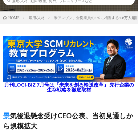
雇用/人材
,
動向/展望
,
海外
,
プレスリリースなど
雇用/人材
米アマゾン、全従業員の1％に相当する1.8万人超
HOME
月刊LOGI-BIZ 7月号は「未来を創る輸送改革」 先行企業の
生存戦略を徹底取材
景気後退懸念受けCEO公表、当初見通しか
ら規模拡大