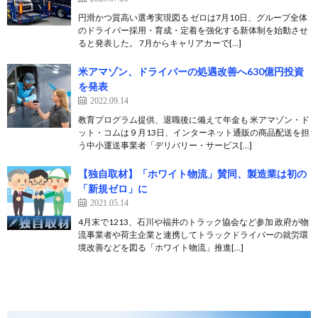
円滑かつ質高い選考実現図る ゼロは7月10日、グループ全体
のドライバー採用・育成・定着を強化する新体制を始動させ
ると発表した。 7月からキャリアカーで[…]
米アマゾン、ドライバーの処遇改善へ630億円投資
を発表
2022.09.14
教育プログラム提供、退職後に備えて年金も 米アマゾン・ド
ット・コムは９月13日、インターネット通販の商品配送を担
う中小運送事業者「デリバリー・サービス[…]
【独自取材】「ホワイト物流」賛同、製造業は初の
「新規ゼロ」に
2021.05.14
4月末で1213、石川や福井のトラック協会など参加 政府が物
流事業者や荷主企業と連携してトラックドライバーの就労環
境改善などを図る「ホワイト物流」推進[…]