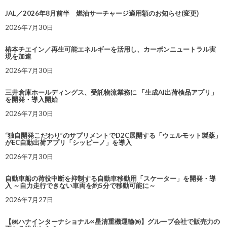
JAL／2026年8月前半 燃油サーチャージ適用額のお知らせ(変更)
2026年7月30日
椿本チエイン／再生可能エネルギーを活用し、カーボンニュートラル実
現を加速
2026年7月30日
三井倉庫ホールディングス、受託物流業務に 「生成AI出荷検品アプリ」
を開発・導入開始
2026年7月30日
“独自開発こだわり”のサプリメントでD2C展開する「ウェルモット製薬」
がEC自動出荷アプリ「シッピーノ」を導入
2026年7月30日
自動車船の荷役中断を抑制する自動車移動用「スケーター」を開発・導
入 ～自力走行できない車両を約5分で移動可能に～
2026年7月27日
【㈱ハナインターナショナル×星清重機運輸㈱】グループ会社で販売力の