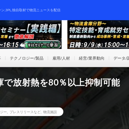
ーン,3PL,独自取材で物流ニュースを配信
事
テクノロジー/製品
雇用/人材
経営/業界動向
データ/
庫で放射熱を80％以上抑制可能
ジー
,
プレスリリースなど
,
物流施設