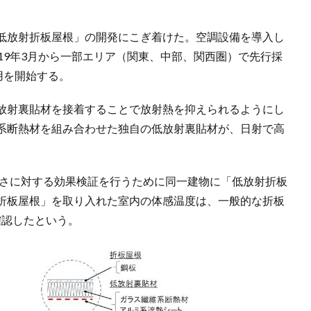
低放射折板屋根」の開発にこぎ着けた。空調設備を導入し
19年3月から一部エリア（関東、中部、関西圏）で先行採
用を開始する。
放射裏貼材を接着することで放射熱を抑えられるようにし
系断熱材を組み合わせた独自の低放射裏貼材が、日射で高
暑さに対する効果検証を行うために同一建物に「低放射折板
折板屋根」を取り入れた室内の体感温度は、一般的な折板
確認したという。