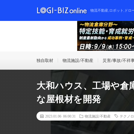
物流不動産,ロボット,ドロ
独自取材
物流施設/不動産
災害/事故/不祥
大和ハウス、工場や倉
な屋根材を開発
2023.01.06 06:00:31
物流施設/不動産
テクノロ