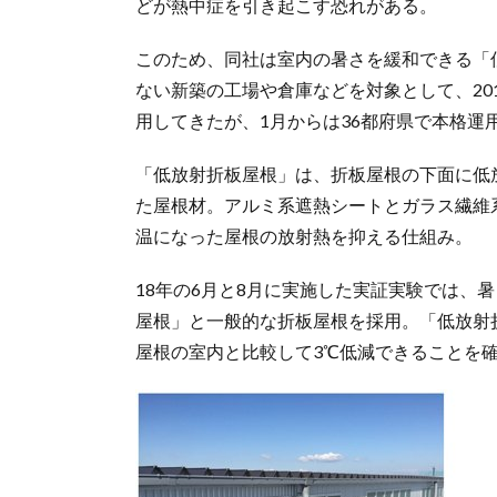
どが熱中症を引き起こす恐れがある。
このため、同社は室内の暑さを緩和できる「
ない新築の工場や倉庫などを対象として、20
用してきたが、1月からは36都府県で本格運
「低放射折板屋根」は、折板屋根の下面に低
た屋根材。アルミ系遮熱シートとガラス繊維
温になった屋根の放射熱を抑える仕組み。
18年の6月と8月に実施した実証実験では、
屋根」と一般的な折板屋根を採用。「低放射
屋根の室内と比較して3℃低減できることを