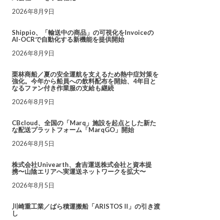
2026年8月9日
Shippio、「輸送中の商品」の可視化をInvoiceの
AI-OCRで自動化する新機能を提供開始
2026年8月9日
栗林商船／夏の安全運航を支えるため熱中症対策を
強化。今年から船員への飲料配布を開始、4年目と
なるファン付き作業服の支給も継続
2026年8月9日
CBcloud、全国の「Marq」施設を起点とした新た
な配送プラットフォーム「MarqGO」開始
2026年8月5日
株式会社Univearth、倉吉運送株式会社と資本提
携〜山陰エリアへ実運送ネットワークを拡大〜
2026年8月5日
川崎重工業／ばら積運搬船「ARISTOS II」の引き渡
し