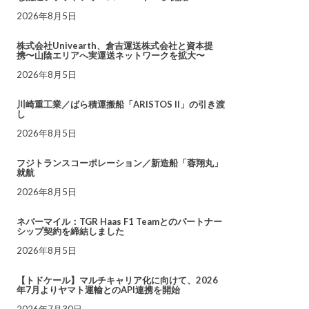
2026年8月5日
株式会社Univearth、倉吉運送株式会社と資本提
携〜山陰エリアへ実運送ネットワークを拡大〜
2026年8月5日
川崎重工業／ばら積運搬船「ARISTOS II」の引き渡
し
2026年8月5日
フジトランスコーポレーション／新造船「蓉翔丸」
就航
2026年8月5日
ネバーマイル：TGR Haas F1 Teamとのパートナー
シップ契約を締結しました
2026年8月5日
【トドケール】マルチキャリア化に向けて、2026
年7月よりヤマト運輸とのAPI連携を開始
2026年7月30日