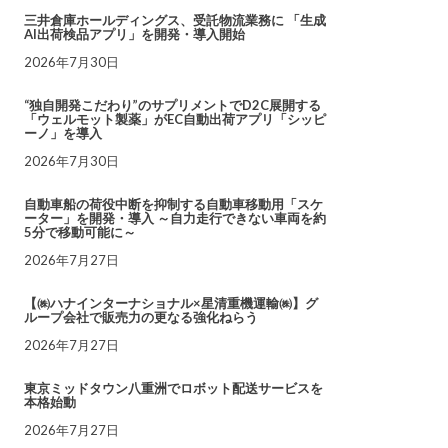
三井倉庫ホールディングス、受託物流業務に 「生成
AI出荷検品アプリ」を開発・導入開始
2026年7月30日
“独自開発こだわり”のサプリメントでD2C展開する
「ウェルモット製薬」がEC自動出荷アプリ「シッピ
ーノ」を導入
2026年7月30日
自動車船の荷役中断を抑制する自動車移動用「スケ
ーター」を開発・導入 ～自力走行できない車両を約
5分で移動可能に～
2026年7月27日
【㈱ハナインターナショナル×星清重機運輸㈱】グ
ループ会社で販売力の更なる強化ねらう
2026年7月27日
東京ミッドタウン八重洲でロボット配送サービスを
本格始動
2026年7月27日