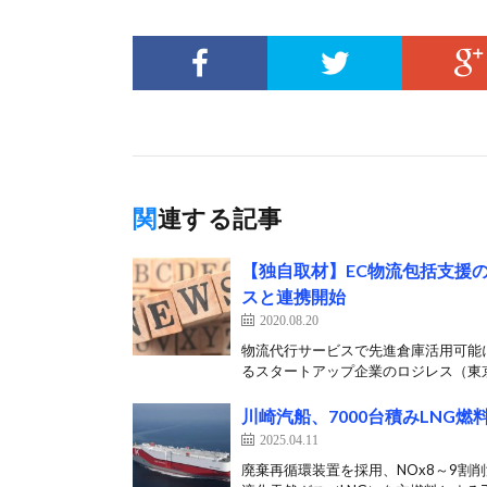
関連する記事
【独自取材】EC物流包括支援
スと連携開始
2020.08.20
物流代行サービスで先進倉庫活用可能
るスタートアップ企業のロジレス（東京
川崎汽船、7000台積みLNG
2025.04.11
廃棄再循環装置を採用、NOx8～9割