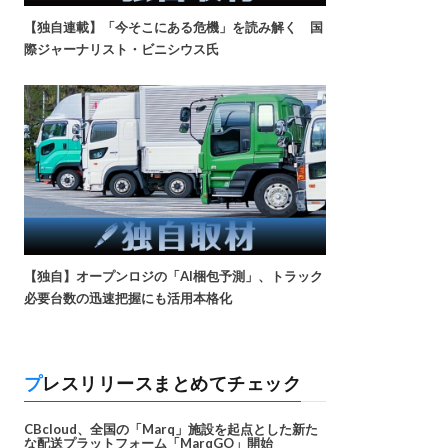
【独自連載】「今そこにある危機」を読み解く 国
際ジャーナリスト・ビニシウス氏
【独自】オープンロジの「AI梱包予測」、トラック
必要台数の迅速把握にも活用本格化
プレスリリースまとめてチェック
CBcloud、全国の「Marq」施設を起点とした新た
な配送プラットフォーム「MarqGO」開始