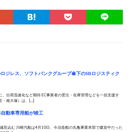
のロジレス、ソフトバンクグループ傘下のSBロジスティク
に、出荷迅速化など期待 EC事業者の受注・在庫管理などを一括支援す
・南大塚）は、[…]
燃料自動車専用船が竣工
削減見込む 川崎汽船は4月10日、今治造船の丸亀事業本部で建造中だった