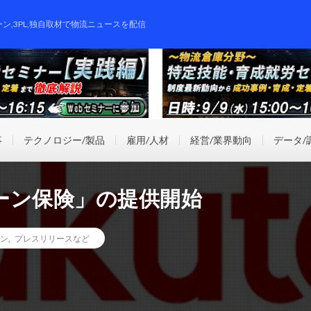
ーン,3PL,独自取材で物流ニュースを配信
事
テクノロジー/製品
雇用/人材
経営/業界動向
データ/
ーン保険」の提供開始
ン
,
プレスリリースなど