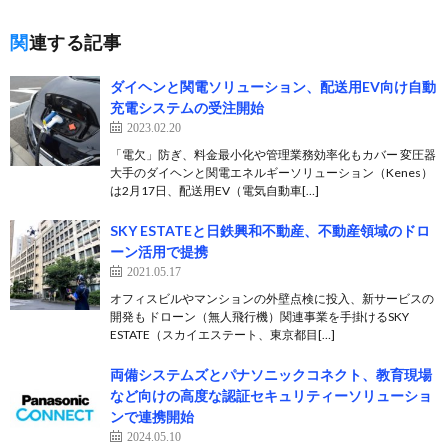
関連する記事
ダイヘンと関電ソリューション、配送用EV向け自動
充電システムの受注開始
2023.02.20
「電欠」防ぎ、料金最小化や管理業務効率化もカバー 変圧器
大手のダイヘンと関電エネルギーソリューション（Kenes）
は2月17日、配送用EV（電気自動車[…]
SKY ESTATEと日鉄興和不動産、不動産領域のドロ
ーン活用で提携
2021.05.17
オフィスビルやマンションの外壁点検に投入、新サービスの
開発も ドローン（無人飛行機）関連事業を手掛けるSKY
ESTATE（スカイエステート、東京都目[…]
両備システムズとパナソニックコネクト、教育現場
など向けの高度な認証セキュリティーソリューショ
ンで連携開始
2024.05.10