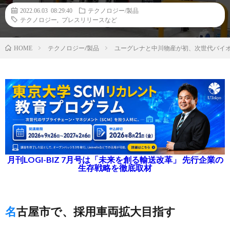
2022.06.03 08:29:40
テクノロジー/製品
テクノロジー
,
プレスリリースなど
テクノロジー/製品
ユーグレナと中川物産が初、次世代バイ
HOME
月刊LOGI-BIZ 7月号は「未来を創る輸送改革」 先行企業の
生存戦略を徹底取材
名古屋市で、採用車両拡大目指す