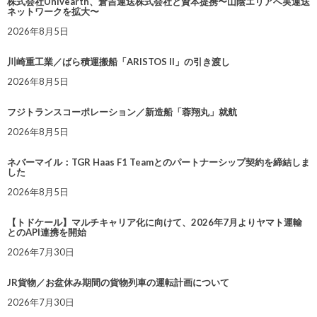
株式会社Univearth、倉吉運送株式会社と資本提携〜山陰エリアへ実運送
ネットワークを拡大〜
2026年8月5日
川崎重工業／ばら積運搬船「ARISTOS II」の引き渡し
2026年8月5日
フジトランスコーポレーション／新造船「蓉翔丸」就航
2026年8月5日
ネバーマイル：TGR Haas F1 Teamとのパートナーシップ契約を締結しま
した
2026年8月5日
【トドケール】マルチキャリア化に向けて、2026年7月よりヤマト運輸
とのAPI連携を開始
2026年7月30日
JR貨物／お盆休み期間の貨物列車の運転計画について
2026年7月30日