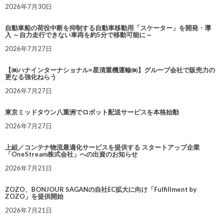
2026年7月30日
自動車船の荷役中断を抑制する自動車移動用「スケーター」を開発・導
入 ～自力走行できない車両を約5分で移動可能に～
2026年7月27日
【㈱ハナインターナショナル×星清重機運輸㈱】グループ会社で販売力の
更なる強化ねらう
2026年7月27日
東京ミッドタウン八重洲でロボット配送サービスを本格始動
2026年7月27日
上組／コンテナ物流最適化サービスを提供する スタートアップ企業
「OneStream株式会社」への出資のお知らせ
2026年7月21日
ZOZO、BONJOUR SAGANの自社EC拡大に向け「Fulfillment by
ZOZO」を提供開始
2026年7月21日