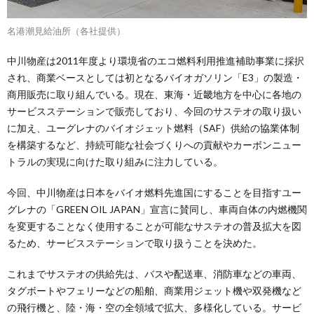
名港潮見給油所（各社提供）
中川物産は2011年度より環境省のエコ燃料利用推進補助事業に採択
され、商業ベースとしては初となるバイオガソリン「E3」の製造・
商用販売に取り組んでいる。現在、東海・近畿地方を中心に各地の
サービスステーションで販売しており、今回のサステオの取り扱い
に加え、ユーグレナのバイオジェット燃料（SAF）供給の協業体制
を構築するなど、持続可能な社会づくりへの貢献やカーボンニュー
トラルの実現に向けた取り組みに注力している。
今回、中川物産は日本をバイオ燃料先進国にすることを目指すユー
グレナの「GREEN OIL JAPAN」宣言に賛同し、車両自体の内燃機関
を変更することなく使用することが可能なサステオの普及拡大を図
るため、サービスステーションで取り扱うことを決めた。
これまでサステオの供給先は、バスや配送車、消防車などの車両、
タグボートやフェリーなどの船舶、商業用ジェット機や双発機など
の飛行機と、陸・海・空の全領域で拡大、多様化している。サービ