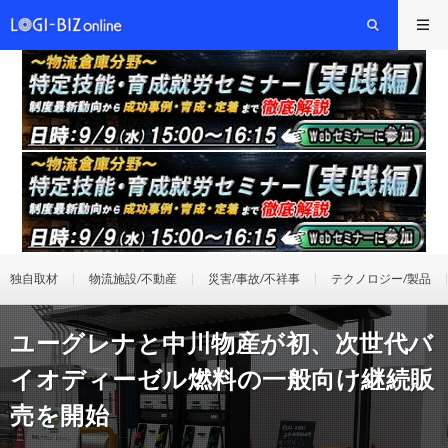
独自取材
物流施設/不動産
災害/事故/不祥事
テクノロジー/製品
ユーグレナと中川物産が初、次世代バ
イオディーゼル燃料の一般向け継続販
売を開始