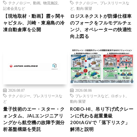
テクノロジー
,
動画
,
物流施設
,
テクノロジー
,
プレスリリースな
記者会見など
ど
,
動向/展望
【現地取材・動画】霞ヶ関キ
ロジスネクストが防爆仕様車
ャピタル、川崎・東扇島の冷
のフォークをフルモデルチェ
凍自動倉庫を公開
ンジ、オペレーターの快適性
向上図る
2026.08.07
2026.08.06
テクノロジー
,
プレスリリースな
プレスリリースなど
,
ロボット
,
ど
動向/展望
量子技術のエー・スター・ク
ROBO-HI、吊り下げ式クレー
ォンタム、JALエンジニアリ
ンに代わる超重量級
ングから航空機の故障予測分
200tAGVで「落下リスク」
析基盤構築を受託
解消と説明