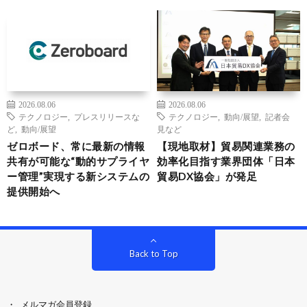
2026.08.06
2026.08.06
テクノロジー
,
プレスリリースな
テクノロジー
,
動向/展望
,
記者会
ど
,
動向/展望
見など
ゼロボード、常に最新の情報
【現地取材】貿易関連業務の
共有が可能な“動的サプライヤ
効率化目指す業界団体「日本
ー管理”実現する新システムの
貿易DX協会」が発足
提供開始へ
Back to Top
メルマガ会員登録