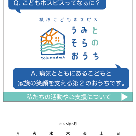
2026年8月
月
火
水
木
金
土
日