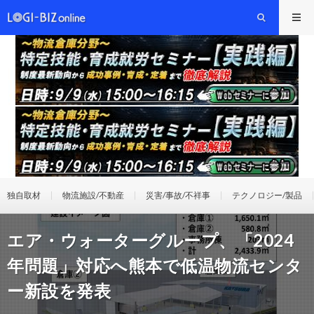
独自取材
物流施設/不動産
災害/事故/不祥事
テクノロジー/製品
エア・ウォーターグループ、「2024
年問題」対応へ熊本で低温物流センタ
ー新設を発表