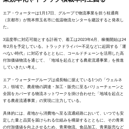
エア・ウォーターは1月17日、グループで物流事業を担う桂通商
（京都市）が熊本県玉名市に低温物流センターを建設すると発表し
た。
3温度帯に対応可能とする計画で、着工は2023年6月、稼働開始は24
年2月を予定している。トラックドライバー不足などに起因する「運
べない時代」に対応するとともに、コールドチェーンを活用した高
付加価値物流を通じて、「地域を起点とする農産流通事業」を推進
していきたい考え。
エア・ウォーターグループは成長軸に据えている1つの「ウェルネ
ス」領域で、農産物の調達・加工・販売に至るバリューチェーンと
全国をカバーする物流ネットワークを掛け合わせた「地域を起点と
する農産流通事業」の実現に注力している。
具体的には、産地から消費地へ至る流通経路において、いつでも安
定した量と品質を届けられる仕組みを構築するとともに、その青果
の付加価値を向上させるため、青果物流、食品加工、青果販売など