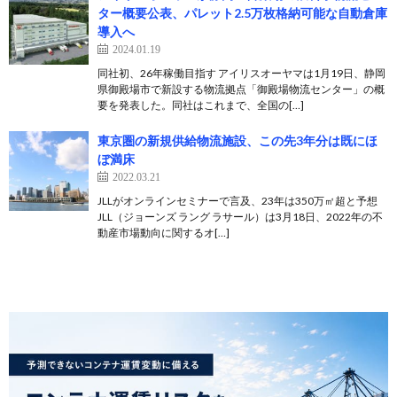
ター概要公表、パレット2.5万枚格納可能な自動倉庫
導入へ
2024.01.19
同社初、26年稼働目指す アイリスオーヤマは1月19日、静岡
県御殿場市で新設する物流拠点「御殿場物流センター」の概
要を発表した。同社はこれまで、全国の[…]
東京圏の新規供給物流施設、この先3年分は既にほ
ぼ満床
2022.03.21
JLLがオンラインセミナーで言及、23年は350万㎡超と予想
JLL（ジョーンズ ラング ラサール）は3月18日、2022年の不
動産市場動向に関するオ[…]