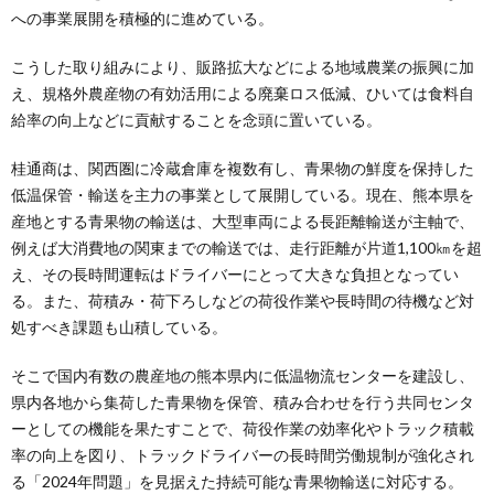
への事業展開を積極的に進めている。
こうした取り組みにより、販路拡大などによる地域農業の振興に加
え、規格外農産物の有効活用による廃棄ロス低減、ひいては食料自
給率の向上などに貢献することを念頭に置いている。
桂通商は、関西圏に冷蔵倉庫を複数有し、青果物の鮮度を保持した
低温保管・輸送を主力の事業として展開している。現在、熊本県を
産地とする青果物の輸送は、大型車両による長距離輸送が主軸で、
例えば大消費地の関東までの輸送では、走行距離が片道1,100㎞を超
え、その長時間運転はドライバーにとって大きな負担となってい
る。また、荷積み・荷下ろしなどの荷役作業や長時間の待機など対
処すべき課題も山積している。
そこで国内有数の農産地の熊本県内に低温物流センターを建設し、
県内各地から集荷した青果物を保管、積み合わせを行う共同センタ
ーとしての機能を果たすことで、荷役作業の効率化やトラック積載
率の向上を図り、トラックドライバーの長時間労働規制が強化され
る「2024年問題」を見据えた持続可能な青果物輸送に対応する。