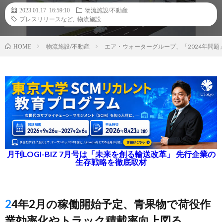
2023.01.17 16:59:10
物流施設/不動産
プレスリリースなど
,
物流施設
物流施設/不動産
エア・ウォーターグループ、「2024年問
HOME
月刊LOGI-BIZ 7月号は「未来を創る輸送改革」 先行企業の
生存戦略を徹底取材
24年2月の稼働開始予定、青果物で荷役作
業効率化やトラック積載率向上図る