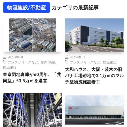
物流施設/不動産
カテゴリの最新記事
2026.08.08
2026.08.07
プレスリリースなど
,
動向/展望
,
プレスリリースなど
,
物流施設
物流施設
大和ハウス、大阪・茨木の旧
東京団地倉庫が60周年、「共
パナ工場跡地で3.1万㎡のマル
同型」53.8万㎡を運営
チ型物流施設着工