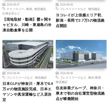
2026.08.07
2026.08.06
テクノロジー
,
動画
,
物流施設
,
プレスリリースなど
,
物流施設
記者会見など
ヨコレイが上信越エリア初、
【現地取材・動画】霞ヶ関キ
新潟・長岡で2.7万tの物流拠
ャピタル、川崎・東扇島の冷
点開設
凍自動倉庫を公開
2026.08.06
2026.08.06
プレスリリースなど
,
物流施設
プレスリリースなど
,
動向/展望
,
物流施設
日本GLPが神奈川・厚木で8.4
住友林業グループ、神奈川・
万㎡の物流施設完成、日本エ
厚木で初の自社運営型物流拠
マソンや真栄運輸など入居決
点が稼働開始
定