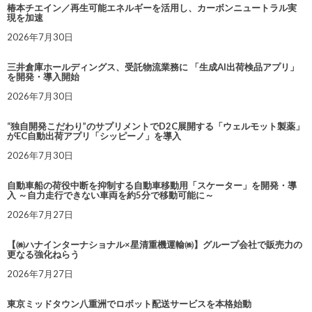
椿本チエイン／再生可能エネルギーを活用し、カーボンニュートラル実
現を加速
2026年7月30日
三井倉庫ホールディングス、受託物流業務に 「生成AI出荷検品アプリ」
を開発・導入開始
2026年7月30日
“独自開発こだわり”のサプリメントでD2C展開する「ウェルモット製薬」
がEC自動出荷アプリ「シッピーノ」を導入
2026年7月30日
自動車船の荷役中断を抑制する自動車移動用「スケーター」を開発・導
入 ～自力走行できない車両を約5分で移動可能に～
2026年7月27日
【㈱ハナインターナショナル×星清重機運輸㈱】グループ会社で販売力の
更なる強化ねらう
2026年7月27日
東京ミッドタウン八重洲でロボット配送サービスを本格始動