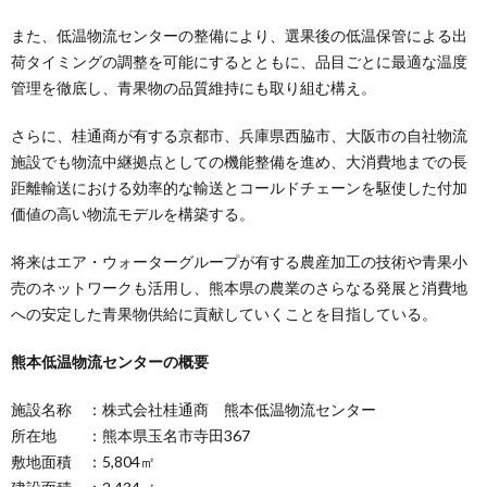
また、低温物流センターの整備により、選果後の低温保管による出
荷タイミングの調整を可能にするとともに、品目ごとに最適な温度
管理を徹底し、青果物の品質維持にも取り組む構え。
さらに、桂通商が有する京都市、兵庫県西脇市、大阪市の自社物流
施設でも物流中継拠点としての機能整備を進め、大消費地までの長
距離輸送における効率的な輸送とコールドチェーンを駆使した付加
価値の高い物流モデルを構築する。
将来はエア・ウォーターグループが有する農産加工の技術や青果小
売のネットワークも活用し、熊本県の農業のさらなる発展と消費地
への安定した青果物供給に貢献していくことを目指している。
熊本低温物流センターの概要
施設名称 ：株式会社桂通商 熊本低温物流センター
所在地 ：熊本県玉名市寺田367
敷地面積 ：5,804㎡