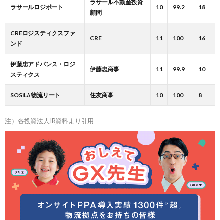
ラサール不動産投資
ラサールロジポート
10
99.2
18
顧問
CREロジスティクスファ
CRE
11
100
16
ンド
伊藤忠アドバンス・ロジ
伊藤忠商事
11
99.9
10
スティクス
SOSiLA物流リート
住友商事
10
100
8
注）各投資法人IR資料より引用