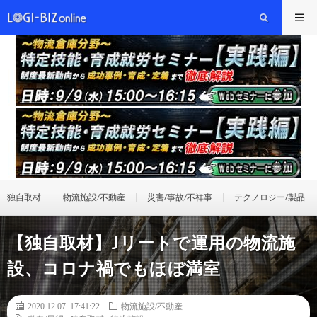
独自取材
物流施設/不動産
災害/事故/不祥事
テクノロジー/製品
【独自取材】Jリートで運用の物流施
設、コロナ禍でもほぼ満室
2020.12.07 17:41:22
物流施設/不動産