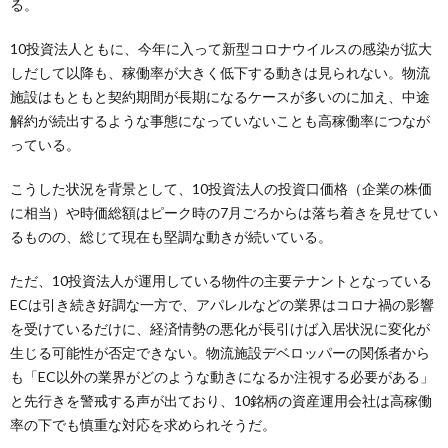
る。
10投資法人ともに、今年に入って新型コロナウイルスの感染が拡大
しだして以降も、稼働率が大きく低下する動きは見られない。物流
施設はもともと契約期間が長期になるケースが多いのに加え、中途
解約が続出するような事態になっていないことも高稼働率につなが
っている。
こうした状況を背景として、10投資法人の投資口価格（企業の株価
に相当）や時価総額はピーク時の7月ごろからは落ち着きを見せてい
るものの、総じて現在も堅調な動きが続いている。
ただ、10投資法人が運用している物件の主要テナントとなっている
ECは引き続き好調な一方で、アパレルなどの業界はコロナ禍の影響
を受けているだけに、経済情勢の悪化が長引けば入居状況に変化が
生じる可能性が否定できない。物流施設デベロッパーの関係者から
も「EC以外の業界がどのような動きになるか注視する必要がある」
と先行きを警戒する声が出ており、10銘柄の資産運用会社は高稼働
率の下でも慎重な対応を求められそうだ。