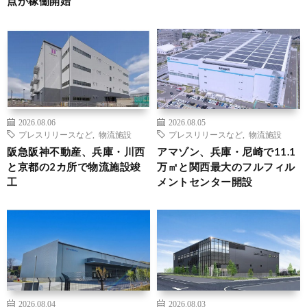
点が稼働開始
2026.08.06
2026.08.05
プレスリリースなど
,
物流施設
プレスリリースなど
,
物流施設
阪急阪神不動産、兵庫・川西
アマゾン、兵庫・尼崎で11.1
と京都の2カ所で物流施設竣
万㎡と関西最大のフルフィル
工
メントセンター開設
2026.08.04
2026.08.03