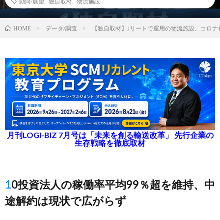
動向/展望
,
独自取材
,
物流施設
データ/調査
【独自取材】Jリートで運用の物流施設、コロナ
HOME
月刊LOGI-BIZ 7月号は「未来を創る輸送改革」 先行企業の
生存戦略を徹底取材
10投資法人の稼働率平均99％超を維持、中
途解約は現状で広がらず