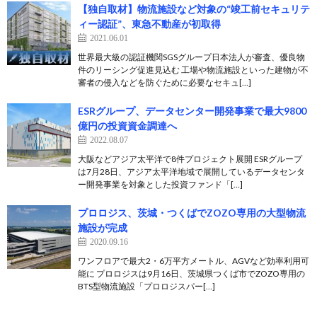
【独自取材】物流施設など対象の“竣工前セキュリテ
ィー認証”、東急不動産が初取得
2021.06.01
世界最大級の認証機関SGSグループ日本法人が審査、優良物
件のリーシング促進見込む 工場や物流施設といった建物が不
審者の侵入などを防ぐために必要なセキュ[…]
ESRグループ、データセンター開発事業で最大9800
億円の投資資金調達へ
2022.08.07
大阪などアジア太平洋で8件プロジェクト展開 ESRグループ
は7月28日、アジア太平洋地域で展開しているデータセンタ
ー開発事業を対象とした投資ファンド「[…]
プロロジス、茨城・つくばでZOZO専用の大型物流
施設が完成
2020.09.16
ワンフロアで最大2・6万平方メートル、AGVなど効率利用可
能に プロロジスは9月16日、茨城県つくば市でZOZO専用の
BTS型物流施設「プロロジスパー[…]