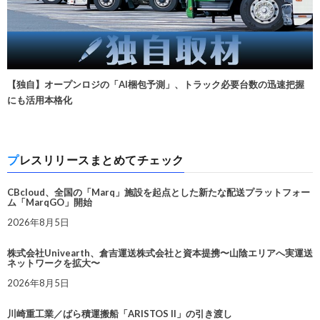
【独自】オープンロジの「AI梱包予測」、トラック必要台数の迅速把握
にも活用本格化
プレスリリースまとめてチェック
CBcloud、全国の「Marq」施設を起点とした新たな配送プラットフォー
ム「MarqGO」開始
2026年8月5日
株式会社Univearth、倉吉運送株式会社と資本提携〜山陰エリアへ実運送
ネットワークを拡大〜
2026年8月5日
川崎重工業／ばら積運搬船「ARISTOS II」の引き渡し