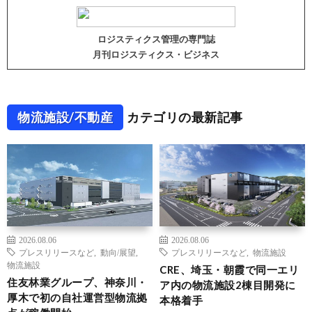
ロジスティクス管理の専門誌
月刊ロジスティクス・ビジネス
物流施設/不動産
カテゴリの最新記事
2026.08.06
2026.08.06
プレスリリースなど
,
動向/展望
,
プレスリリースなど
,
物流施設
物流施設
CRE、埼玉・朝霞で同一エリ
住友林業グループ、神奈川・
ア内の物流施設2棟目開発に
厚木で初の自社運営型物流拠
本格着手