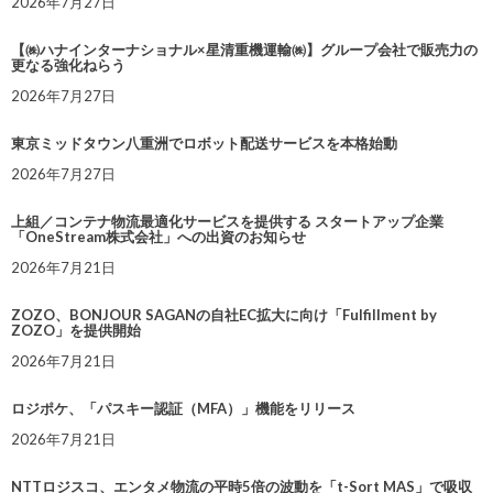
2026年7月27日
【㈱ハナインターナショナル×星清重機運輸㈱】グループ会社で販売力の
更なる強化ねらう
2026年7月27日
東京ミッドタウン八重洲でロボット配送サービスを本格始動
2026年7月27日
上組／コンテナ物流最適化サービスを提供する スタートアップ企業
「OneStream株式会社」への出資のお知らせ
2026年7月21日
ZOZO、BONJOUR SAGANの自社EC拡大に向け「Fulfillment by
ZOZO」を提供開始
2026年7月21日
ロジポケ、「パスキー認証（MFA）」機能をリリース
2026年7月21日
NTTロジスコ、エンタメ物流の平時5倍の波動を「t-Sort MAS」で吸収