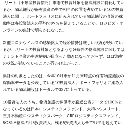
Jリート（不動産投資信託）市場で投資対象を物流施設に特化してい
るか、物流施設が保有資産の中で相当の位置を占めている10の投資
法人に関し、ポートフォリオに組み入れている物流施設の直近の稼
働率は各投資法人の平均で99％を超えていることが、ロジビズ・オ
ンラインの集計で明らかになった。
新型コロナウイルスの感染拡大で経済情勢は厳しい状況が続いてい
るが、Jリートの投資対象となるような好条件の物流施設に関しては
テナント企業の中途解約が目立った動きになっておらず、ほぼ満室
の状況が続いていることが浮かび上がった。
集計の対象としたのは、今年10月末か11月末時点の保有物流施設の
稼働率データを公表している10投資法人。ポートフォリオに組み入
れている物流施設はトータルで327に上っている。
10投資法人のうち、物流施設の稼働率が直近公表データで100％と
なっているのは日本ロジスティクスファンド、大和ハウスリート、
三井不動産ロジスティクスパーク、CREロジスティクスファンド、
SOSiLA物流の計5投資法人。残る5投資法人も全て99％を超えてい