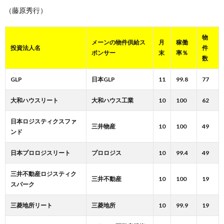
（藤原秀行）
物
メーンの物件供給ス
月
稼働
投資法人名
件
ポンサー
末
率％
数
GLP
日本GLP
11
99.8
77
大和ハウスリート
大和ハウス工業
10
100
62
日本ロジスティクスファ
三井物産
10
100
49
ンド
日本プロロジスリート
プロロジス
10
99.4
49
三井不動産ロジスティク
三井不動産
10
100
19
スパーク
三菱地所リート
三菱地所
10
99.9
19