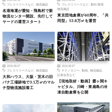
プレスリリースなど
,
物流施設
プレスリリースなど
,
動向/展望
,
物流施設
名港海運が愛知・飛島村で新
東京団地倉庫が60周年、「共
物流センター開設、先行して
同型」53.8万㎡を運営
ヤードの運営スタート
2026.08.07
2026.08.07
プレスリリースなど
,
物流施設
テクノロジー
,
動画
,
物流施設
,
記者会見など
大和ハウス、大阪・茨木の旧
【現地取材・動画】霞ヶ関キ
パナ工場跡地で3.1万㎡のマル
ャピタル、川崎・東扇島の冷
チ型物流施設着工
凍自動倉庫を公開