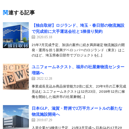
関連する記事
【独自取材】ロジランド、埼玉・春日部の物流施設
で完成前に大手運送会社と1棟借り契約
2020.05.18
21年7月完成予定、加須の案件に続き満床確定 物流施設の開
発・運用を担う新興デベロッパーのロジランド（東京）はこ
のほど、埼玉県春日部市でプロジェクトを[…]
ユニフォームネクスト、福井の社屋兼物流センター
増築へ
2022.12.28
事業成長見込み商品保管能力2倍に拡大、23年9月の工事完成
見込む ユニフォームネクストは12月23日、2018年12月に稼
働を開始した福井市の社屋兼物[…]
日本GLP、滋賀・野洲で2万平方メートルの新たな
物流施設開発へ
2019.07.29
入居企業が1棟借り予定、21年3月完成へ 日本GLPは7月29