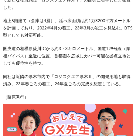
した。
地上5階建て（倉庫は4層）、延べ床面積は約1万8200平方メートル
を計画しており、2022年4月の着工、23年3月の竣工を見込む。BTS
型としても対応可能。
圏央道の相模原愛川ICから約3・3キロメートル、国道129号線（厚
相バイパス）至近に位置。首都圏を広域にカバー可能な拠点立地と
しても優位性を持つ。
同社は近隣の厚木市内で「ロジスクエア厚木Ⅱ」の開発用地も取得
済み。23年春ごろの着工、24年夏ごろの完成を想定している。
（藤原秀行）