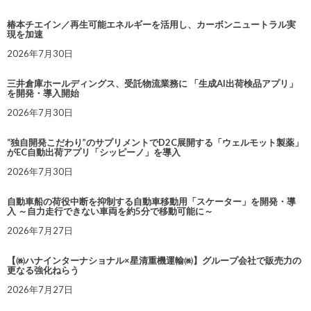
椿本チエイン／再生可能エネルギーを活用し、カーボンニュートラル実
現を加速
2026年7月30日
三井倉庫ホールディングス、受託物流業務に 「生成AI出荷検品アプリ」
を開発・導入開始
2026年7月30日
“独自開発こだわり”のサプリメントでD2C展開する「ウェルモット製薬」
がEC自動出荷アプリ「シッピーノ」を導入
2026年7月30日
自動車船の荷役中断を抑制する自動車移動用「スケーター」を開発・導
入 ～自力走行できない車両を約5分で移動可能に～
2026年7月27日
【㈱ハナインターナショナル×星清重機運輸㈱】グループ会社で販売力の
更なる強化ねらう
2026年7月27日