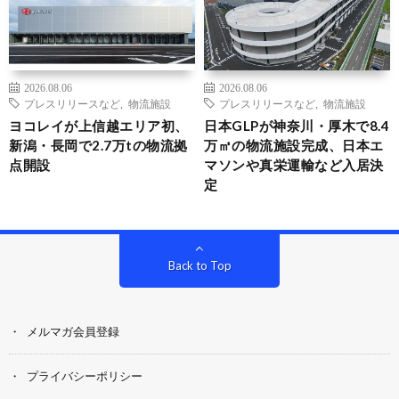
2026.08.06
2026.08.06
プレスリリースなど
,
物流施設
プレスリリースなど
,
物流施設
ヨコレイが上信越エリア初、
日本GLPが神奈川・厚木で8.4
新潟・長岡で2.7万tの物流拠
万㎡の物流施設完成、日本エ
点開設
マソンや真栄運輸など入居決
定
Back to Top
メルマガ会員登録
プライバシーポリシー