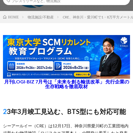
プレスリリースなど
,
物流施設
物流施設/不動産
CRE、神奈川・愛川町で1・8万平方メート
HOME
月刊LOGI-BIZ 7月号は「未来を創る輸送改革」 先行企業の
生存戦略を徹底取材
23年3月竣工見込む、BTS型にも対応可能
シーアールイー（CRE）は12月17日、神奈川県愛川町の工業団地内
で新たな物流施設「ロジスクエア厚木Ⅰ」の開発に着手したと発表