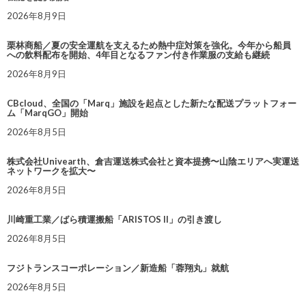
2026年8月9日
栗林商船／夏の安全運航を支えるため熱中症対策を強化。今年から船員
への飲料配布を開始、4年目となるファン付き作業服の支給も継続
2026年8月9日
CBcloud、全国の「Marq」施設を起点とした新たな配送プラットフォー
ム「MarqGO」開始
2026年8月5日
株式会社Univearth、倉吉運送株式会社と資本提携〜山陰エリアへ実運送
ネットワークを拡大〜
2026年8月5日
川崎重工業／ばら積運搬船「ARISTOS II」の引き渡し
2026年8月5日
フジトランスコーポレーション／新造船「蓉翔丸」就航
2026年8月5日