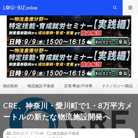
独自取材
物流施設/不動産
災害/事故/不祥事
テクノロジー/製品
CRE、神奈川・愛川町で1・8万平方メ
ートルの新たな物流施設開発へ
2020.12.17 17:55:48
物流施設/不動産