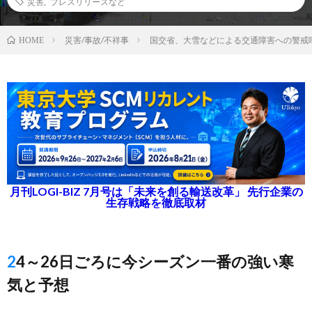
災害
,
プレスリリースなど
災害/事故/不祥事
国交省、大雪などによる交通障害への警戒
HOME
月刊LOGI-BIZ 7月号は「未来を創る輸送改革」 先行企業の
生存戦略を徹底取材
24～26日ごろに今シーズン一番の強い寒
気と予想