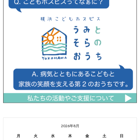
2026年8月
月
火
水
木
金
土
日