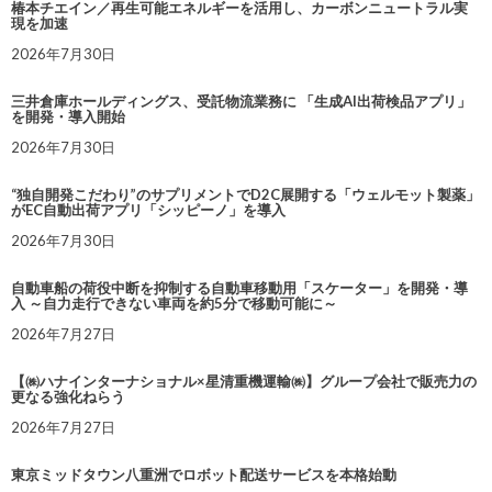
椿本チエイン／再生可能エネルギーを活用し、カーボンニュートラル実
現を加速
2026年7月30日
三井倉庫ホールディングス、受託物流業務に 「生成AI出荷検品アプリ」
を開発・導入開始
2026年7月30日
“独自開発こだわり”のサプリメントでD2C展開する「ウェルモット製薬」
がEC自動出荷アプリ「シッピーノ」を導入
2026年7月30日
自動車船の荷役中断を抑制する自動車移動用「スケーター」を開発・導
入 ～自力走行できない車両を約5分で移動可能に～
2026年7月27日
【㈱ハナインターナショナル×星清重機運輸㈱】グループ会社で販売力の
更なる強化ねらう
2026年7月27日
東京ミッドタウン八重洲でロボット配送サービスを本格始動