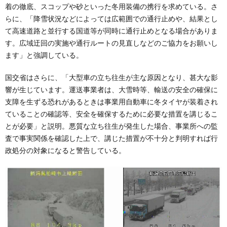
着の徹底、スコップや砂といった冬用装備の携行を求めている。さ
らに、「降雪状況などによっては広範囲での通行止めや、結果とし
て高速道路と並行する国道等が同時に通行止めとなる場合がありま
す。広域迂回の実施や通行ルートの見直しなどのご協力をお願いし
ます」と強調している。
国交省はさらに、「大型車の立ち往生が主な原因となり、甚大な影
響が生じています。運送事業者は、大雪時等、輸送の安全の確保に
支障を生ずる恐れがあるときは事業用自動車に冬タイヤが装着され
ていることの確認等、安全を確保するために必要な措置を講じるこ
とが必要」と説明。悪質な立ち往生が発生した場合、事業所への監
査で事実関係を確認した上で、講じた措置が不十分と判明すれば行
政処分の対象になると警告している。