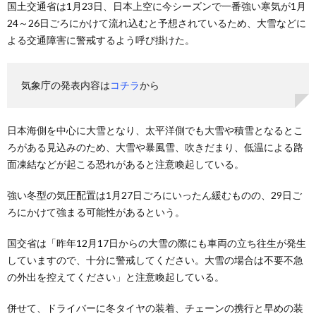
国土交通省は1月23日、日本上空に今シーズンで一番強い寒気が1月
24～26日ごろにかけて流れ込むと予想されているため、大雪などに
よる交通障害に警戒するよう呼び掛けた。
気象庁の発表内容は
コチラ
から
日本海側を中心に大雪となり、太平洋側でも大雪や積雪となるとこ
ろがある見込みのため、大雪や暴風雪、吹きだまり、低温による路
面凍結などが起こる恐れがあると注意喚起している。
強い冬型の気圧配置は1月27日ごろにいったん緩むものの、29日ご
ろにかけて強まる可能性があるという。
国交省は「昨年12月17日からの大雪の際にも車両の立ち往生が発生
していますので、十分に警戒してください。大雪の場合は不要不急
の外出を控えてください」と注意喚起している。
併せて、ドライバーに冬タイヤの装着、チェーンの携行と早めの装