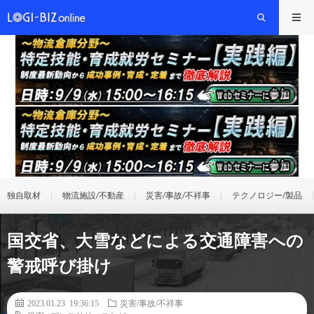
独自取材
物流施設/不動産
災害/事故/不祥事
テクノロジー/製品
国交省、大雪などによる交通障害への
警戒呼び掛け
2023.01.23 19:36:15
災害/事故/不祥事