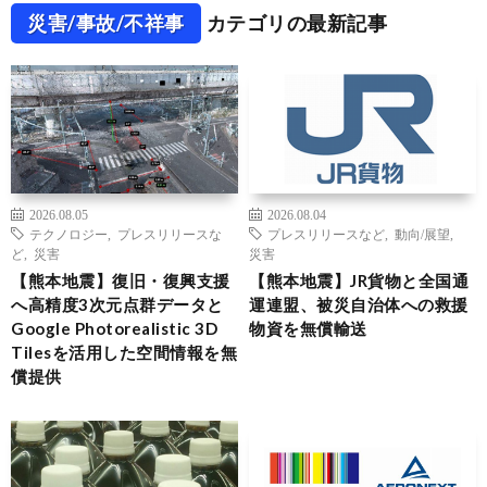
災害/事故/不祥事
カテゴリの最新記事
2026.08.05
2026.08.04
テクノロジー
,
プレスリリースな
プレスリリースなど
,
動向/展望
,
ど
,
災害
災害
【熊本地震】復旧・復興支援
【熊本地震】JR貨物と全国通
へ高精度3次元点群データと
運連盟、被災自治体への救援
Google Photorealistic 3D
物資を無償輸送
Tilesを活用した空間情報を無
償提供