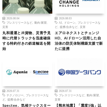
2026.08.04
2026.08.03
プレスリリースなど
,
動向/展望
,
AI
,
ドローン
,
プレスリリースな
災害
ど
,
提携/合弁など
,
災害
丸和通運とJR貨物、災害予見
エアロネクストとチェンジ
時に代替トラックを迅速確保
HD、AIドローン活用した自
する特約付きの鉄道輸送を開
治体の防災体制構築支援で新
始
たに提携
2026.07.31
2026.07.31
テクノロジー
,
プレスリリースな
プレスリリースなど
,
動向/展望
,
ど
,
提携/合弁など
災害
Spectee、気候テックスター
【熊本地震】「震度5強」以