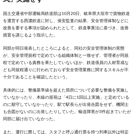
国土交通省中部運輸局鉄道部は10月20日、岐阜県大垣市で貨物鉄道
を運営する西濃鉄道に対し、保安監査の結果、安全管理体制などに
改善を要する事項が認められたとして、鉄道事業法に基づき、改善
措置を講じるよう指示した。
同部が同日発表したところによると、同社の安全管理体制の実態
が、安全管理規程で定めている組織体制と一致せず、管理者が同規
程で定めている責務を果たしていないほか、鉄道係員の人材育成な
ども同規程通りに行われておらず安全管理業務に関するスキルが不
十分であることを確認したという。
具体的には、整備基準値を超えた箇所について必要な整備を実施し
ていなかったり、本線の巡視は「4日に1回以上実施」と定めている
のに順守していなかったり、駅で駅長らが出発合図をせず、機関士
も合図がないのに出発したりしていた。輸送障害が3件起きていたが
同部に届け出ていなかった。
また、運行に際しては、スタフと呼ぶ通行票を持つ列車以外は特定