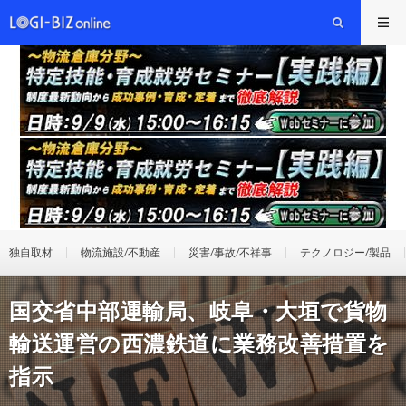
独自取材
物流施設/不動産
災害/事故/不祥事
テクノロジー/製品
国交省中部運輸局、岐阜・大垣で貨物
輸送運営の西濃鉄道に業務改善措置を
指示