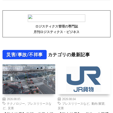
ロジスティクス管理の専門誌
月刊ロジスティクス・ビジネス
災害/事故/不祥事
カテゴリの最新記事
2026.08.05
2026.08.04
テクノロジー
,
プレスリリースな
プレスリリースなど
,
動向/展望
,
ど
,
災害
災害