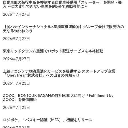
自動車船の荷役中断を抑制する自動車移動用「スケーター」を開発・導
入 ～自力走行できない車両を約5分で移動可能に～
2026年7月27日
【㈱ハナインターナショナル×星清重機運輸㈱】グループ会社で販売力の
更なる強化ねらう
2026年7月27日
東京ミッドタウン八重洲でロボット配送サービスを本格始動
2026年7月27日
上組／コンテナ物流最適化サービスを提供する スタートアップ企業
「OneStream株式会社」への出資のお知らせ
2026年7月21日
ZOZO、BONJOUR SAGANの自社EC拡大に向け「Fulfillment by
ZOZO」を提供開始
2026年7月21日
ロジポケ、「パスキー認証（MFA）」機能をリリース
2026年7月21日