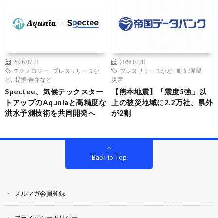
2026.07.31
2026.07.31
テクノロジー
,
プレスリリースな
プレスリリースなど
,
動向/展望
,
ど
,
提携/合弁など
災害
Spectee、気候テックスター
【熊本地震】「震度5強」以
トアップのAquniaと高精度な
上の被災地域に2.2万社、県外
洪水予測技術を共同開発へ
が2割
Back to Top
メルマガ会員登録
プライバシーポリシー