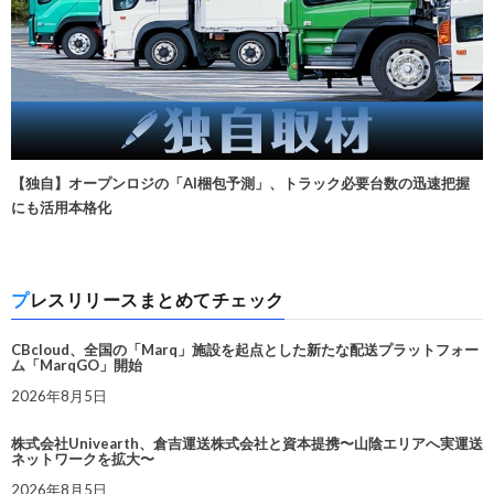
【独自】オープンロジの「AI梱包予測」、トラック必要台数の迅速把握
にも活用本格化
プレスリリースまとめてチェック
CBcloud、全国の「Marq」施設を起点とした新たな配送プラットフォー
ム「MarqGO」開始
2026年8月5日
株式会社Univearth、倉吉運送株式会社と資本提携〜山陰エリアへ実運送
ネットワークを拡大〜
2026年8月5日