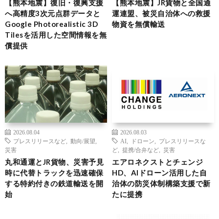
【熊本地震】復旧・復興支援
【熊本地震】JR貨物と全国通
へ高精度3次元点群データと
運連盟、被災自治体への救援
Google Photorealistic 3D
物資を無償輸送
Tilesを活用した空間情報を無
償提供
2026.08.04
2026.08.03
プレスリリースなど
,
動向/展望
,
AI
,
ドローン
,
プレスリリースな
災害
ど
,
提携/合弁など
,
災害
丸和通運とJR貨物、災害予見
エアロネクストとチェンジ
時に代替トラックを迅速確保
HD、AIドローン活用した自
する特約付きの鉄道輸送を開
治体の防災体制構築支援で新
始
たに提携