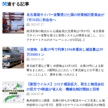
関連する記事
名古屋港サイバー攻撃受けた国の対策検討委員会が
7月31日に初会合へ
2023.07.27
経済安保の観点からも議論 国土交通省は7月27日、名古屋港
でサイバー攻撃を受けた管理システムが障害を起こし、コン
テナターミナルのオペレーションが2日以[…]
JR貨物、台風19号で列車1196本運休し減送量は39
万3000トン
2019.11.14
東北線不通など響く JR貨物は11月13日、台風19号による影
響をまとめた。 2週間以上にわたって東北線などが不通とな
ったことにより、運休を強いられた[…]
【新型ウイルス】コロナ感染拡大、荷主と物流会社
の双方で4割超が省人化・機械化検討開始と回答
2020.07.08
船井総研ロジ調査、在庫の持ち方や配送サービス見直しも 船
井総研ロジは7月7日、新型コロナウイルスの感染拡大が物流