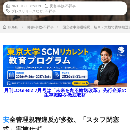
2021.10.21 08:50:29
災害/事故/不祥事
プレスリリースなど
,
不祥事
災害/事故/不祥事
国交省中部運輸局、岐阜・大垣で貨物輸送
HOME
月刊LOGI-BIZ 7月号は「未来を創る輸送改革」 先行企業の
生存戦略を徹底取材
安全管理規程違反が多数、「スタフ閉塞
式」実施せず