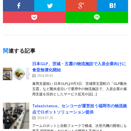
関連する記事
日本GLP、茨城・五霞の物流施設で入居企業向けに
食堂無償化開始
2024.09.03
雇用支援狙い 日本GLPは9月3日、茨城県五霞町の「GLP圏央
五霞」など圏央道沿いで運用中の物流施設で、入居企業の雇
用支援を目的としたサービス拡充や設[…]
Telexistence、センコーが運営担う福岡市の物流拠
点でロボットソリューション提供
2024.07.26
アームロボットと自動フォークで構成、次世代機の開発にも
着手 遠隔操作・AIロボットの開発を手掛ける