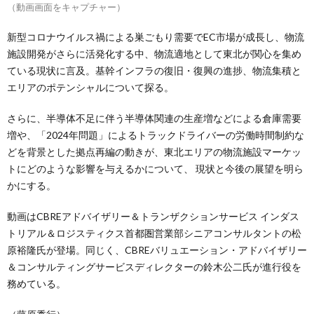
（動画画面をキャプチャー）
新型コロナウイルス禍による巣ごもり需要でEC市場が成長し、物流
施設開発がさらに活発化する中、物流適地として東北が関心を集め
ている現状に言及。基幹インフラの復旧・復興の進捗、物流集積と
エリアのポテンシャルについて探る。
さらに、半導体不足に伴う半導体関連の生産増などによる倉庫需要
増や、「2024年問題」によるトラックドライバーの労働時間制約な
どを背景とした拠点再編の動きが、東北エリアの物流施設マーケッ
トにどのような影響を与えるかについて、 現状と今後の展望を明ら
かにする。
動画はCBREアドバイザリー＆トランザクションサービス インダス
トリアル＆ロジスティクス首都圏営業部シニアコンサルタントの松
原裕隆氏が登場。同じく、CBREバリュエーション・アドバイザリー
＆コンサルティングサービスディレクターの鈴木公二氏が進行役を
務めている。