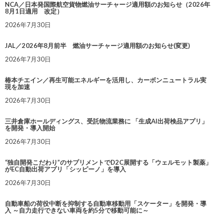
NCA／日本発国際航空貨物燃油サーチャージ適用額のお知らせ（2026年
8月1日適用 改定）
2026年7月30日
JAL／2026年8月前半 燃油サーチャージ適用額のお知らせ(変更)
2026年7月30日
椿本チエイン／再生可能エネルギーを活用し、カーボンニュートラル実
現を加速
2026年7月30日
三井倉庫ホールディングス、受託物流業務に 「生成AI出荷検品アプリ」
を開発・導入開始
2026年7月30日
“独自開発こだわり”のサプリメントでD2C展開する「ウェルモット製薬」
がEC自動出荷アプリ「シッピーノ」を導入
2026年7月30日
自動車船の荷役中断を抑制する自動車移動用「スケーター」を開発・導
入 ～自力走行できない車両を約5分で移動可能に～