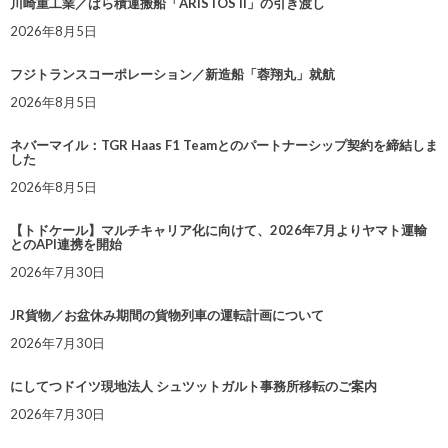
川崎重工業／ばら積運搬船「ARISTOS II」の引き渡し
2026年8月5日
フジトランスコーポレーション／新造船「蓉翔丸」就航
2026年8月5日
ネバーマイル：TGR Haas F1 Teamとのパートナーシップ契約を締結しま
した
2026年8月5日
【トドケール】マルチキャリア化に向けて、2026年7月よりヤマト運輸
とのAPI連携を開始
2026年7月30日
JR貨物／お盆休み期間の貨物列車の運転計画について
2026年7月30日
にしてつドイツ現地法人 シュツットガルト事務所移転のご案内
2026年7月30日