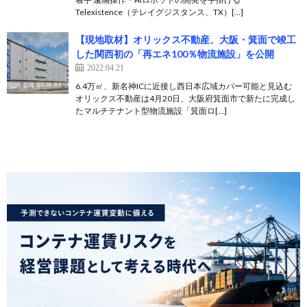
Telexistence（テレイグジスタンス、TX）[…]
【現地取材】オリックス不動産、大阪・箕面で竣工
した関西初の「再エネ100％物流施設」を公開
2022.04.21
6.4万㎡、新名神ICに近接し西日本広域カバー可能と見込む
オリックス不動産は4月20日、大阪府箕面市で新たに完成し
たマルチテナント型物流施設「箕面ロ[…]