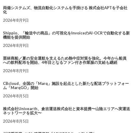
両備システムズ、物流自動化システムを手掛ける 株式会社APTを子会社
化
2026年8月9日
Shippio、「輸送中の商品」の可視化をInvoiceのAI-OCRで自動化する新
機能を提供開始
2026年8月9日
栗林商船／夏の安全運航を支えるため熱中症対策を強化。今年から船員
への飲料配布を開始、4年目となるファン付き作業服の支給も継続
2026年8月9日
CBcloud、全国の「Marq」施設を起点とした新たな配送プラットフォー
ム「MarqGO」開始
2026年8月5日
株式会社Univearth、倉吉運送株式会社と資本提携〜山陰エリアへ実運送
ネットワークを拡大〜
2026年8月5日