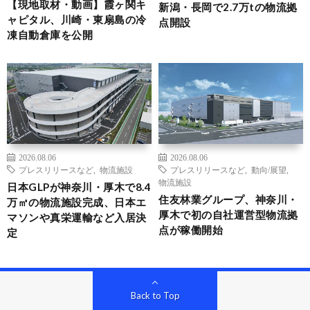
【現地取材・動画】霞ヶ関キ
新潟・長岡で2.7万tの物流拠
ャピタル、川崎・東扇島の冷
点開設
凍自動倉庫を公開
2026.08.06
2026.08.06
プレスリリースなど
,
物流施設
プレスリリースなど
,
動向/展望
,
物流施設
日本GLPが神奈川・厚木で8.4
住友林業グループ、神奈川・
万㎡の物流施設完成、日本エ
厚木で初の自社運営型物流拠
マソンや真栄運輸など入居決
点が稼働開始
定
Back to Top