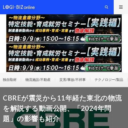
独自取材
物流施設/不動産
災害/事故/不祥事
テクノロジー/製品
CBREが震災から11年経た東北の物流
を解説する動画公開、「2024年問
題」の影響も紹介