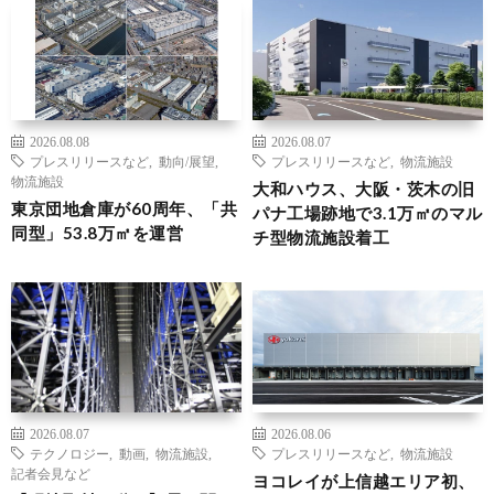
2026.08.08
2026.08.07
プレスリリースなど
,
動向/展望
,
プレスリリースなど
,
物流施設
物流施設
大和ハウス、大阪・茨木の旧
東京団地倉庫が60周年、「共
パナ工場跡地で3.1万㎡のマル
同型」53.8万㎡を運営
チ型物流施設着工
2026.08.07
2026.08.06
テクノロジー
,
動画
,
物流施設
,
プレスリリースなど
,
物流施設
記者会見など
ヨコレイが上信越エリア初、