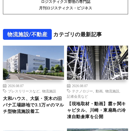
ロジスティクス管理の専門誌
月刊ロジスティクス・ビジネス
物流施設/不動産
カテゴリの最新記事
2026.08.07
2026.08.07
プレスリリースなど
,
物流施設
テクノロジー
,
動画
,
物流施設
,
記者会見など
大和ハウス、大阪・茨木の旧
【現地取材・動画】霞ヶ関キ
パナ工場跡地で3.1万㎡のマル
ャピタル、川崎・東扇島の冷
チ型物流施設着工
凍自動倉庫を公開