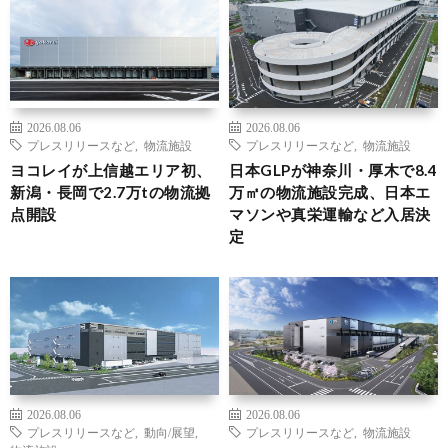
2026.08.06
2026.08.06
プレスリリースなど
,
物流施設
プレスリリースなど
,
物流施設
ヨコレイが上信越エリア初、
日本GLPが神奈川・厚木で8.4
新潟・長岡で2.7万tの物流拠
万㎡の物流施設完成、日本エ
点開設
マソンや真栄運輸など入居決
定
2026.08.06
2026.08.06
プレスリリースなど
,
動向/展望
,
プレスリリースなど
,
物流施設