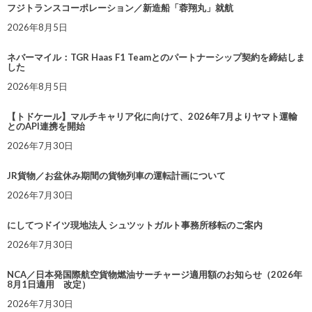
フジトランスコーポレーション／新造船「蓉翔丸」就航
2026年8月5日
ネバーマイル：TGR Haas F1 Teamとのパートナーシップ契約を締結しま
した
2026年8月5日
【トドケール】マルチキャリア化に向けて、2026年7月よりヤマト運輸
とのAPI連携を開始
2026年7月30日
JR貨物／お盆休み期間の貨物列車の運転計画について
2026年7月30日
にしてつドイツ現地法人 シュツットガルト事務所移転のご案内
2026年7月30日
NCA／日本発国際航空貨物燃油サーチャージ適用額のお知らせ（2026年
8月1日適用 改定）
2026年7月30日