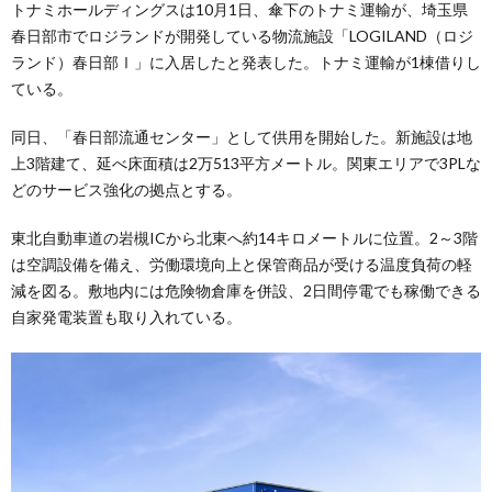
トナミホールディングスは10月1日、傘下のトナミ運輸が、埼玉県
春日部市でロジランドが開発している物流施設「LOGILAND（ロジ
ランド）春日部Ⅰ」に入居したと発表した。トナミ運輸が1棟借りし
ている。
同日、「春日部流通センター」として供用を開始した。新施設は地
上3階建て、延べ床面積は2万513平方メートル。関東エリアで3PLな
どのサービス強化の拠点とする。
東北自動車道の岩槻ICから北東へ約14キロメートルに位置。2～3階
は空調設備を備え、労働環境向上と保管商品が受ける温度負荷の軽
減を図る。敷地内には危険物倉庫を併設、2日間停電でも稼働できる
自家発電装置も取り入れている。