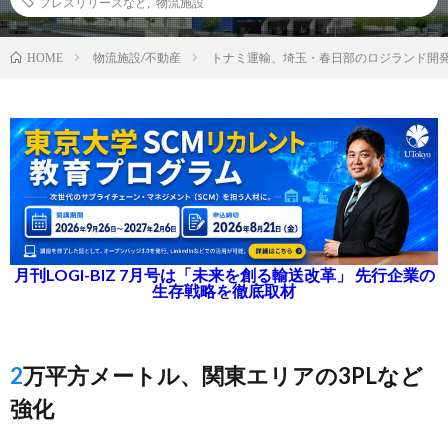
プレスリリースなど
,
物流施設
物流施設/不動産
トナミ運輸、埼玉・春日部のロジランド開
HOME
月刊LOGI-BIZ 7月号は「未来を創る輸送改革」 先行企業の
生存戦略を徹底取材
2万平方メートル、関東エリアの3PLなど
強化