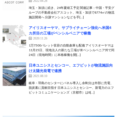
2022.04.28
埼玉・加須に続き、24年夏竣工予定 関連記事：中国・平安グ
ループの不動産会社アスコット、埼玉・加須で8774㎡の物流
施設開発へ 分譲マンションなどを手[…]
アイリスオーヤマ、サプライチェーン強化へ米国4
カ所目の工場がペンシルベニアで稼働
2020.11.26
1万7500パレット収容の自動倉庫も配備 アイリスオーヤマは
11月25日、現地法人の新たな工場が米ペンシルベニア州で同
24日（現地時間）に本格稼働を開[…]
日本ユニシスとセンコー、エフビットが物流施設向
け太陽光発電で連携
2021.08.10
岐阜・羽島のセンターにパネル導入し余剰分は外部に売電、
脱炭素に貢献目指す 日本ユニシスとセンコー、新電力のエフ
ビットコミュニケーションズ（京都市）は8[…]