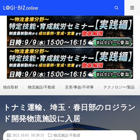
独自取材
物流施設/不動産
災害/事故/不祥事
テクノロジー/製品
トナミ運輸、埼玉・春日部のロジラン
ド開発物流施設に入居
2021.10.01 18:38:31
物流施設/不動産