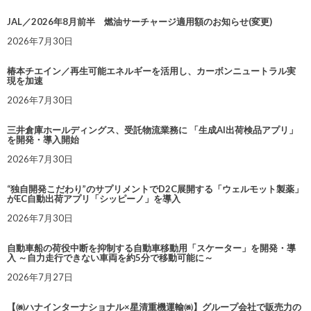
JAL／2026年8月前半 燃油サーチャージ適用額のお知らせ(変更)
2026年7月30日
椿本チエイン／再生可能エネルギーを活用し、カーボンニュートラル実
現を加速
2026年7月30日
三井倉庫ホールディングス、受託物流業務に 「生成AI出荷検品アプリ」
を開発・導入開始
2026年7月30日
“独自開発こだわり”のサプリメントでD2C展開する「ウェルモット製薬」
がEC自動出荷アプリ「シッピーノ」を導入
2026年7月30日
自動車船の荷役中断を抑制する自動車移動用「スケーター」を開発・導
入 ～自力走行できない車両を約5分で移動可能に～
2026年7月27日
【㈱ハナインターナショナル×星清重機運輸㈱】グループ会社で販売力の