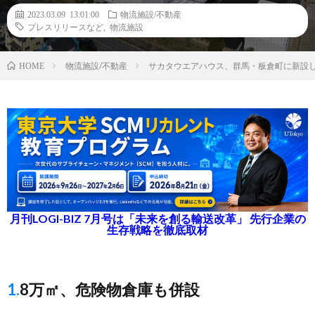
2023.03.09 13:01:00
物流施設/不動産
プレスリリースなど
,
物流施設
物流施設/不動産
サカタウエアハウス、群馬・板倉町に新設
HOME
月刊LOGI-BIZ 7月号は「未来を創る輸送改革」 先行企業の
生存戦略を徹底取材
1.8万㎡、危険物倉庫も併設