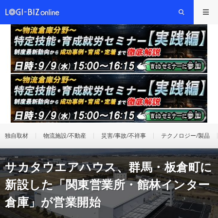
独自取材
物流施設/不動産
災害/事故/不祥事
テクノロジー/製品
サカタウエアハウス、群馬・板倉町に
新設した「関東営業所・館林インター
倉庫」が営業開始