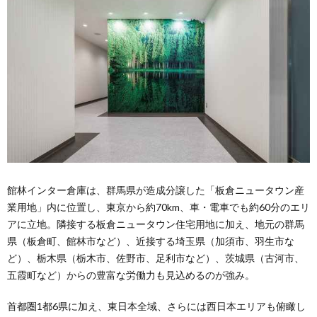
館林インター倉庫は、群馬県が造成分譲した「板倉ニュータウン産
業用地」内に位置し、東京から約70km、車・電車でも約60分のエリ
アに立地。隣接する板倉ニュータウン住宅用地に加え、地元の群馬
県（板倉町、館林市など）、近接する埼玉県（加須市、羽生市な
ど）、栃木県（栃木市、佐野市、足利市など）、茨城県（古河市、
五霞町など）からの豊富な労働力も見込めるのが強み。
首都圏1都6県に加え、東日本全域、さらには西日本エリアも俯瞰し