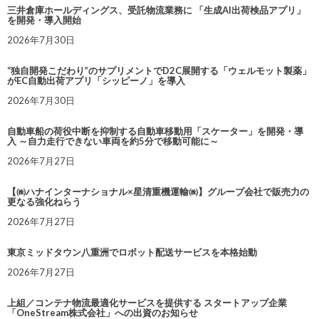
三井倉庫ホールディングス、受託物流業務に 「生成AI出荷検品アプリ」
を開発・導入開始
2026年7月30日
“独自開発こだわり”のサプリメントでD2C展開する「ウェルモット製薬」
がEC自動出荷アプリ「シッピーノ」を導入
2026年7月30日
自動車船の荷役中断を抑制する自動車移動用「スケーター」を開発・導
入 ～自力走行できない車両を約5分で移動可能に～
2026年7月27日
【㈱ハナインターナショナル×星清重機運輸㈱】グループ会社で販売力の
更なる強化ねらう
2026年7月27日
東京ミッドタウン八重洲でロボット配送サービスを本格始動
2026年7月27日
上組／コンテナ物流最適化サービスを提供する スタートアップ企業
「OneStream株式会社」への出資のお知らせ