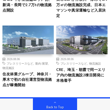
新潟・長岡で2.7万tの物流拠
万㎡の物流施設完成、日本エ
点開設
マソンや真栄運輸など入居決
定
2026.08.06
2026.08.06
プレスリリースなど
,
動向/展望
,
プレスリリースなど
,
物流施設
物流施設
CRE、埼玉・朝霞で同一エリ
住友林業グループ、神奈川・
ア内の物流施設2棟目開発に
厚木で初の自社運営型物流拠
本格着手
点が稼働開始
Back to Top