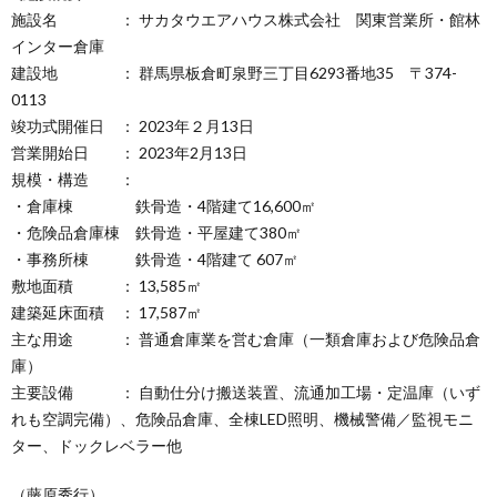
施設名 ： サカタウエアハウス株式会社 関東営業所・館林
インター倉庫
建設地 ： 群馬県板倉町泉野三丁目6293番地35 〒374-
0113
竣功式開催日 ： 2023年２月13日
営業開始日 ： 2023年2月13日
規模・構造 ：
・倉庫棟 鉄骨造・4階建て16,600㎡
・危険品倉庫棟 鉄骨造・平屋建て380㎡
・事務所棟 鉄骨造・4階建て 607㎡
敷地面積 ： 13,585㎡
建築延床面積 ： 17,587㎡
主な用途 ： 普通倉庫業を営む倉庫（一類倉庫および危険品倉
庫）
主要設備 ： 自動仕分け搬送装置、流通加工場・定温庫（いず
れも空調完備）、危険品倉庫、全棟LED照明、機械警備／監視モニ
ター、ドックレベラー他
（藤原秀行）