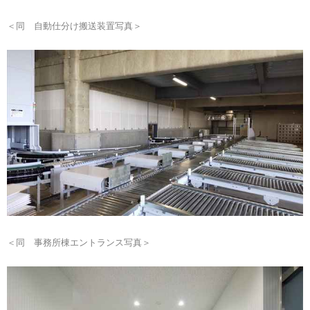
＜同 自動仕分け搬送装置写真＞
＜同 事務所棟エントランス写真＞