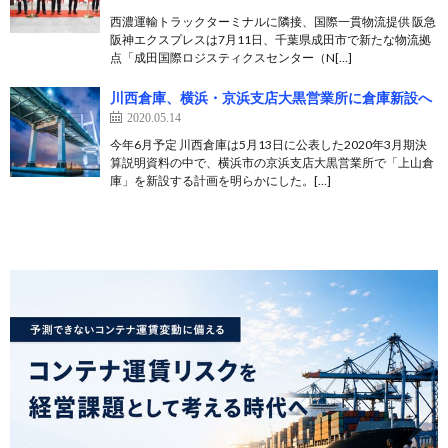
西濃運輸トラックターミナルに隣接、国際一貫物流提供 阪急
阪神エクスプレスは7月11日、千葉県成田市で新たな物流拠
点「成田国際ロジスティクスセンター（N[…]
川西倉庫、横浜・京浜支店大黒営業所に倉庫新設へ
2020.05.14
今年6月予定 川西倉庫は5月13日に公表した2020年3月期決
算説明資料の中で、横浜市の京浜支店大黒営業所で「上山倉
庫」を新設する計画を明らかにした。[…]