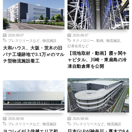
2026.08.07
2026.08.07
プレスリリースなど
,
物流施設
テクノロジー
,
動画
,
物流施設
,
記者会見など
大和ハウス、大阪・茨木の旧
【現地取材・動画】霞ヶ関キ
パナ工場跡地で3.1万㎡のマル
ャピタル、川崎・東扇島の冷
チ型物流施設着工
凍自動倉庫を公開
2026.08.06
2026.08.06
プレスリリースなど
,
物流施設
プレスリリースなど
,
物流施設
ヨコレイが上信越エリア初、
日本GLPが神奈川・厚木で8.4