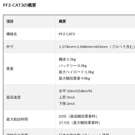
PF2-CAT3の概要
項目
概要
機種名
PF2-CAT3
外寸
1,174mm×1,068mm×601mm（プロペラ含む
機体:5.5kg
バッテリー:3.3kg
重量
最大ペイロード:1.0kg
最大離陸重量 9.8kg
水平:10m/s(36km/h)
最高速度
上昇:3m/s
下降:2m/s
20分（最低離陸重量時）
最大航続時間
17.5分（最大離陸重量時）