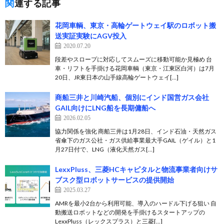
関連する記事
花岡車輌、東京・高輪ゲートウェイ駅のロボット搬
送実証実験にAGV投入
2020.07.20
段差やスロープに対応してスムーズに移動可能か見極め 台
車・リフトを手掛ける花岡車輌（東京・江東区白河）は7月
20日、JR東日本の山手線高輪ゲートウェイ[…]
商船三井と川崎汽船、個別にインド国営ガス会社
GAIL向けにLNG船を長期傭船へ
2026.02.05
協力関係を強化 商船三井は1月28日、インド石油・天然ガス
省傘下のガス公社・ガス供給事業最大手GAIL（ゲイル）と1
月27日付で、LNG（液化天然ガス[…]
LexxPluss、三菱HCキャピタルと物流事業者向けサ
ブスク型ロボットサービスの提供開始
2025.03.27
AMRを最小2台から利用可能、導入のハードル下げる狙い 自
動搬送ロボットなどの開発を手掛けるスタートアップの
LexxPluss（レックスプラス）と三菱[…]