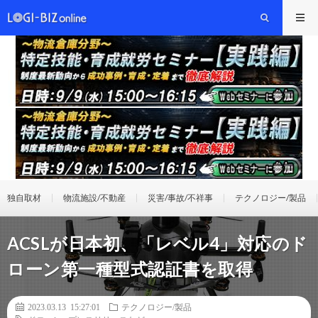
独自取材
物流施設/不動産
災害/事故/不祥事
テクノロジー/製品
ACSLが日本初、「レベル4」対応のド
ローン第一種型式認証書を取得
2023.03.13 15:27:01
テクノロジー/製品