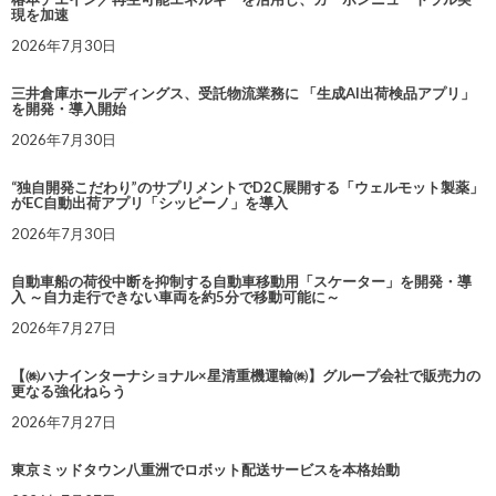
現を加速
2026年7月30日
三井倉庫ホールディングス、受託物流業務に 「生成AI出荷検品アプリ」
を開発・導入開始
2026年7月30日
“独自開発こだわり”のサプリメントでD2C展開する「ウェルモット製薬」
がEC自動出荷アプリ「シッピーノ」を導入
2026年7月30日
自動車船の荷役中断を抑制する自動車移動用「スケーター」を開発・導
入 ～自力走行できない車両を約5分で移動可能に～
2026年7月27日
【㈱ハナインターナショナル×星清重機運輸㈱】グループ会社で販売力の
更なる強化ねらう
2026年7月27日
東京ミッドタウン八重洲でロボット配送サービスを本格始動