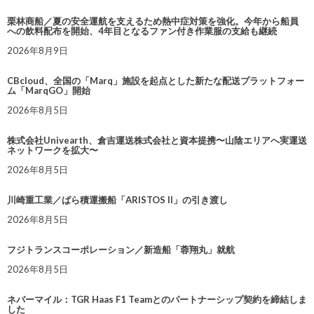
栗林商船／夏の安全運航を支えるため熱中症対策を強化。今年から船員
への飲料配布を開始、4年目となるファン付き作業服の支給も継続
2026年8月9日
CBcloud、全国の「Marq」施設を起点とした新たな配送プラットフォー
ム「MarqGO」開始
2026年8月5日
株式会社Univearth、倉吉運送株式会社と資本提携〜山陰エリアへ実運送
ネットワークを拡大〜
2026年8月5日
川崎重工業／ばら積運搬船「ARISTOS II」の引き渡し
2026年8月5日
フジトランスコーポレーション／新造船「蓉翔丸」就航
2026年8月5日
ネバーマイル：TGR Haas F1 Teamとのパートナーシップ契約を締結しま
した