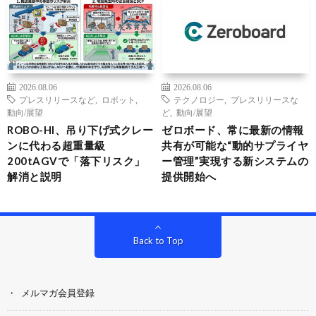
2026.08.06
2026.08.06
プレスリリースなど
,
ロボット
,
テクノロジー
,
プレスリリースな
動向/展望
ど
,
動向/展望
ROBO-HI、吊り下げ式クレー
ゼロボード、常に最新の情報
ンに代わる超重量級
共有が可能な“動的サプライヤ
200tAGVで「落下リスク」
ー管理”実現する新システムの
解消と説明
提供開始へ
Back to Top
メルマガ会員登録