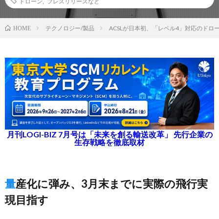
ドローン
,
プレスリリースなど
テクノロジー/製品
ACSLが日本初、「レベル4」対応のドロ
HOME
月刊LOGI-BIZ 7月号は「未来を創る輸送改革」 先行企業の
生存戦略を徹底取材
量産化に弾み、3月末までに実際の飛行実
現目指す