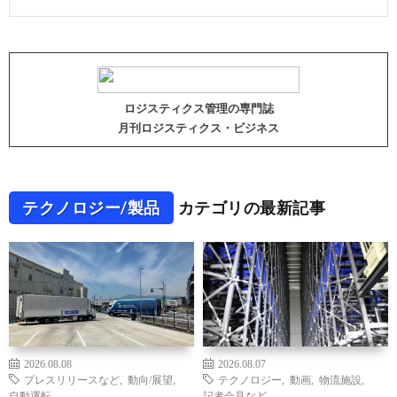
ロジスティクス管理の専門誌
月刊ロジスティクス・ビジネス
テクノロジー/製品
カテゴリの最新記事
2026.08.08
2026.08.07
プレスリリースなど
,
動向/展望
,
テクノロジー
,
動画
,
物流施設
,
自動運転
記者会見など