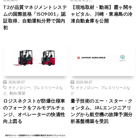
T2が品質マネジメントシステ
【現地取材・動画】霞ヶ関キ
ムの国際規格「ISO9001」認
ャピタル、川崎・東扇島の冷
証取得、自動運転分野で国内
凍自動倉庫を公開
初
2026.08.07
2026.08.07
テクノロジー
,
プレスリリースな
テクノロジー
,
プレスリリースな
ど
,
動向/展望
ど
ロジスネクストが防爆仕様車
量子技術のエー・スター・ク
のフォークをフルモデルチェ
ォンタム、JALエンジニアリ
ンジ、オペレーターの快適性
ングから航空機の故障予測分
向上図る
析基盤構築を受託