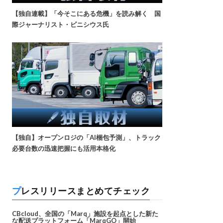
【独自連載】「今そこにある危機」を読み解く 国
際ジャーナリスト・ビニシウス氏
【独自】オープンロジの「AI梱包予測」、トラック
必要台数の迅速把握にも活用本格化
プレスリリースまとめてチェック
CBcloud、全国の「Marq」施設を起点とした新た
な配送プラットフォーム「MarqGO」開始