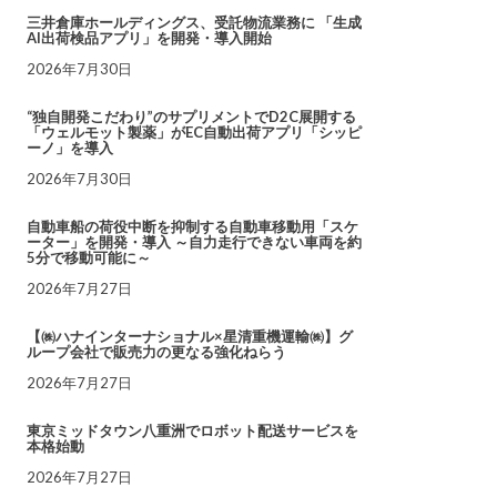
三井倉庫ホールディングス、受託物流業務に 「生成
AI出荷検品アプリ」を開発・導入開始
2026年7月30日
“独自開発こだわり”のサプリメントでD2C展開する
「ウェルモット製薬」がEC自動出荷アプリ「シッピ
ーノ」を導入
2026年7月30日
自動車船の荷役中断を抑制する自動車移動用「スケ
ーター」を開発・導入 ～自力走行できない車両を約
5分で移動可能に～
2026年7月27日
【㈱ハナインターナショナル×星清重機運輸㈱】グ
ループ会社で販売力の更なる強化ねらう
2026年7月27日
東京ミッドタウン八重洲でロボット配送サービスを
本格始動
2026年7月27日