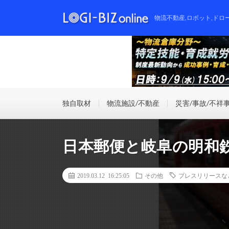
物流不動産,ロボット,ドロ
独自取材
物流施設/不動産
災害/事故/不祥
日本郵便と岐阜の明和
2019.03.12 16:25:05
その他
プレスリリースな