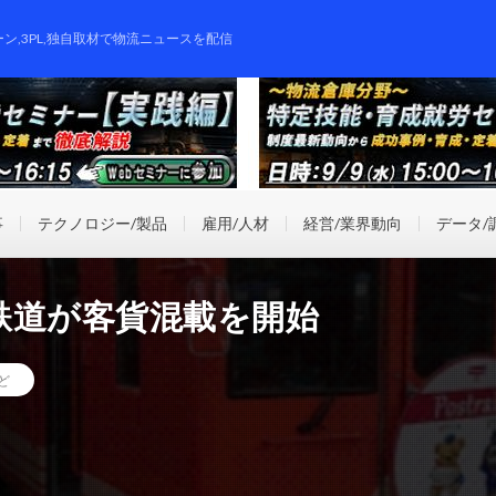
ーン,3PL,独自取材で物流ニュースを配信
事
テクノロジー/製品
雇用/人材
経営/業界動向
データ/
鉄道が客貨混載を開始
ど