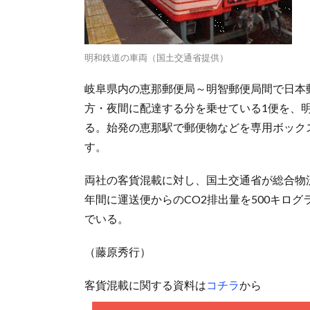
明和鉄道の車両（国土交通省提供）
岐阜県内の恵那郵便局～明智郵便局間で日本
方・夜間に配達する分を乗せている1便を、
る。始発の恵那駅で郵便物などを専用ボック
す。
両社の客貨混載に対し、国土交通省が総合物
年間に運送便からのCO2排出量を500キロ
でいる。
（藤原秀行）
客貨混載に関する資料は
コチラ
から