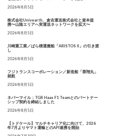
2026年8月5日
株式会社Univearth、倉吉運送株式会社と資本提
携〜山陰エリアへ実運送ネットワークを拡大〜
2026年8月5日
川崎重工業／ばら積運搬船「ARISTOS II」の引き渡
し
2026年8月5日
フジトランスコーポレーション／新造船「蓉翔丸」
就航
2026年8月5日
ネバーマイル：TGR Haas F1 Teamとのパートナー
シップ契約を締結しました
2026年8月5日
【トドケール】マルチキャリア化に向けて、2026
年7月よりヤマト運輸とのAPI連携を開始
2026年7月30日