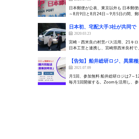
日本郵便が公表、東京以外も 日本郵便
～8月9日と8月24日～9月5日の間、郵
日本初、宅配大手3社が共同で
2020.03.23
宮崎・西米良の村営バス活用、21キロ
日本工営と連携し、宮崎県西米良村で、
【告知】船井総研ロジ、異業種
2021.07.09
月1回、参加無料 船井総研ロジは7～
毎月1回開催する。Zoomを活用し、参