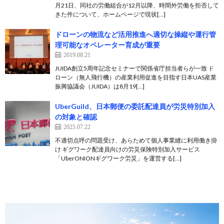
月21日、同社の労働組合が12月以降、時間外労働を拒否して
きた件について、ホームページで現状[…]
ドローンの物流など活用推進へ適切な操縦や運行管
理可能なオペレーター育成が重要
2019.08.21
JUIDA創立5周年記念セミナーで関係省庁担当者らが一致 ド
ローン（無人飛行機）の産業利用促進を目指す日本UAS産業
振興協議会（JUIDA）は8月19[…]
UberGuild、日本郵便の委託配達員が労災特別加入
の対象と確認
2025.07.22
不適切点呼の問題受け、あらためて個人事業縫に利用働き掛
け ギグワーク配達員向けの労災保険特別加入サービス
「UberONIONギグワーク労災」を運営する[…]