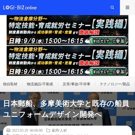
独自取材
物流施設/不動産
災害/事故/不祥事
テクノロジー/製品
日本郵船、多摩美術大学と既存の船員
ユニフォームデザイン開発へ
2023.03.29 06:00:00
雇用/人材