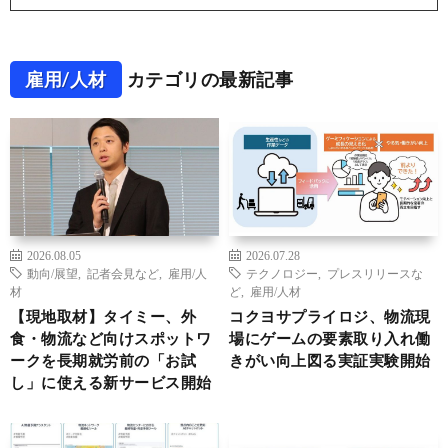
雇用/人材
カテゴリの最新記事
2026.08.05
2026.07.28
動向/展望
,
記者会見など
,
雇用/人
テクノロジー
,
プレスリリースな
材
ど
,
雇用/人材
【現地取材】タイミー、外
コクヨサプライロジ、物流現
食・物流など向けスポットワ
場にゲームの要素取り入れ働
ークを長期就労前の「お試
きがい向上図る実証実験開始
し」に使える新サービス開始