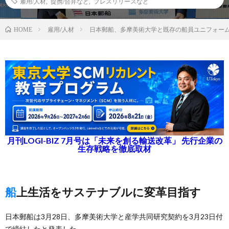
雇用/人材
,
提携/合弁など
,
プレスリリースなど
雇用/人材
日本郵船、多摩美術大学と既存の船員ユニフォー
HOME
月刊LOGI-BIZ 7月号は「未来を創る輸送改革」 先行企業の
生存戦略を徹底取材
船上生活をサステナブルに変革目指す
日本郵船は3月28日、多摩美術大学と産学共同研究契約を3月23日付
で締結したと発表した。