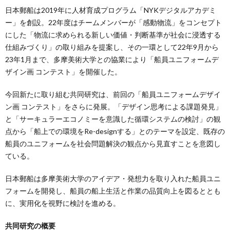
日本郵船は2019年に人材育成プログラム「NYKデジタルアカデミ
ー」を創設。22年度はチームメンバーが「感動物流」をコンセプト
にした「物流に求められる新しい価値・判断基準が社会に浸透する
仕組みづくり」の取り組みを提案し、その一環として22年9月から
23年1月まで、多摩美術大学との協業により「船員ユニフォームデ
ザイン画 コンテスト」を開催した。
今回新たに取り組む共同研究は、前回の「船員ユニフォームデザイ
ン画 コンテスト」をさらに発展。「デザイン思考による課題発見」
と「サーキュラーエコノミーを意識した循環システムの検討」の観
点から「船上での環境をRe-designする」とのテーマを設定、既存の
船員のユニフォームを社会問題解決の観点から見直すことを意図し
ている。
日本郵船は多摩美術大学のアイデア・発想力を取り入れた船員ユニ
フォームを開発し、船員の船上生活と作業の品質向上を図るととも
に、実用化を視野に検討を進める。
共同研究の概要