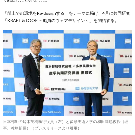
「船上での環境をRe-designする」をテーマに掲げ、4月に共同研究
「KRAFT & LOOP ～船員のウェアデザイン～」を開始する。
日本郵船の鈴木英樹執行役員（左）と多摩美術大学の和田達也教授（理
事、教務部長）（プレスリリースより引用）