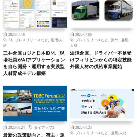
2026.07.18
2026.07.06
AI
,
プレスリリースなど
,
雇用/人
プレスリリースなど
,
海外
,
雇用/
材
人材
三井倉庫ロジと日本IBM、現
澁澤倉庫、ドライバー不足受
場社員がAIアプリケーション
けフィリピンからの特定技能
を自ら開発・運用する実践型
外国人材の供給事業開始
人材育成モデル構築
2026.06.24
タイアップ2
2026.06.23
プレスリリースなど
,
雇用/人材
最新の政策動向と、荷主・運