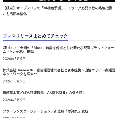
【独自】オープンロジの「AI梱包予測」、トラック必要台数の迅速把握
にも活用本格化
プレスリリースまとめてチェック
CBcloud、全国の「Marq」施設を起点とした新たな配送プラットフォー
ム「MarqGO」開始
2026年8月5日
株式会社Univearth、倉吉運送株式会社と資本提携〜山陰エリアへ実運送
ネットワークを拡大〜
2026年8月5日
川崎重工業／ばら積運搬船「ARISTOS II」の引き渡し
2026年8月5日
フジトランスコーポレーション／新造船「蓉翔丸」就航