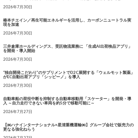
2026年7月30日
椿本チエイン／再生可能エネルギーを活用し、カーボンニュートラル実
現を加速
2026年7月30日
三井倉庫ホールディングス、受託物流業務に 「生成AI出荷検品アプリ」
を開発・導入開始
2026年7月30日
“独自開発こだわり”のサプリメントでD2C展開する「ウェルモット製薬」
がEC自動出荷アプリ「シッピーノ」を導入
2026年7月30日
自動車船の荷役中断を抑制する自動車移動用「スケーター」を開発・導
入 ～自力走行できない車両を約5分で移動可能に～
2026年7月27日
【㈱ハナインターナショナル×星清重機運輸㈱】グループ会社で販売力の
更なる強化ねらう
2026年7月27日