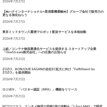
2026年7月27日
【㈱ハナインターナショナル×星清重機運輸㈱】グループ会社で販売力の
更なる強化ねらう
2026年7月27日
東京ミッドタウン八重洲でロボット配送サービスを本格始動
2026年7月27日
上組／コンテナ物流最適化サービスを提供する スタートアップ企業
「OneStream株式会社」への出資のお知らせ
2026年7月21日
ZOZO、BONJOUR SAGANの自社EC拡大に向け「Fulfillment by
ZOZO」を提供開始
2026年7月21日
ロジポケ、「パスキー認証（MFA）」機能をリリース
2026年7月21日
NTTロジスコ、エンタメ物流の平時5倍の波動を「t-Sort MAS」で吸収