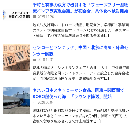
平時と有事の双方で機能する「フェーズフリー型物
流インフラ実現会議」が初会合、具体化へ検討開始
2025.12.26
地域防災計画の「ドローン活用」明記受け、学術面・事業面
のステップ明確化目指す ドローンなどを活用した「新スマー
ト物流」で地方の物流機能維持を図る全国新[…]
センコーとランテック、中国・北京に冷凍・冷蔵セ
ンター開設
2018.10.31
現地の物流大手シノトランスエアと合弁 大手、中外運空運
発展股份有限公司（シノトランスエア）と設立した合弁会社
が、同国の北京市内で冷凍・冷蔵機能を有す[…]
ネスレ日本とキッコーマン食品、関東～関西間で
RORO船使った海上「ラウンド輸送」開始
2026.06.04
調味料製品と飲料製品を往復で積載、空荷削減と効率化狙い
ネスレ日本とキッコーマン食品は6月4日、関東～関西間で、
往復で貨物を組み合わせて海上輸送する「[…]