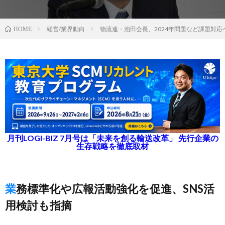
経営/業界動向
物流連・池田会長、2024年問題など課題対応
HOME
月刊LOGI-BIZ 7月号は「未来を創る輸送改革」 先行企業の
生存戦略を徹底取材
業務標準化や広報活動強化を促進、SNS活
用検討も指摘