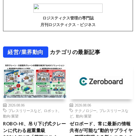
ロジスティクス管理の専門誌
月刊ロジスティクス・ビジネス
経営/業界動向
カテゴリの最新記事
2026.08.06
2026.08.06
プレスリリースなど
,
ロボット
,
テクノロジー
,
プレスリリースな
動向/展望
ど
,
動向/展望
ROBO-HI、吊り下げ式クレー
ゼロボード、常に最新の情報
ンに代わる超重量級
共有が可能な“動的サプライヤ