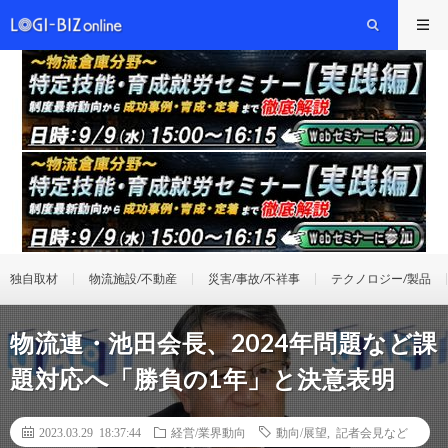
独自取材
物流施設/不動産
災害/事故/不祥事
テクノロジー/製品
物流連・池田会長、2024年問題など課
題対応へ「勝負の1年」と決意表明
2023.03.29 18:37:44
経営/業界動向
動向/展望
,
記者会見など