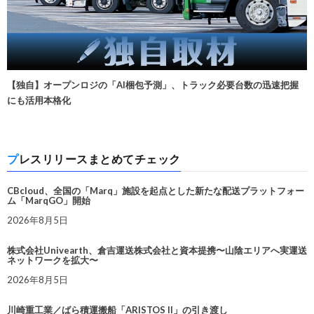
【独自】オープンロジの「AI梱包予測」、トラック必要台数の迅速把握
にも活用本格化
プレスリリースまとめてチェック
CBcloud、全国の「Marq」施設を起点とした新たな配送プラットフォー
ム「MarqGO」開始
2026年8月5日
株式会社Univearth、倉吉運送株式会社と資本提携〜山陰エリアへ実運送
ネットワークを拡大〜
2026年8月5日
川崎重工業／ばら積運搬船「ARISTOS II」の引き渡し