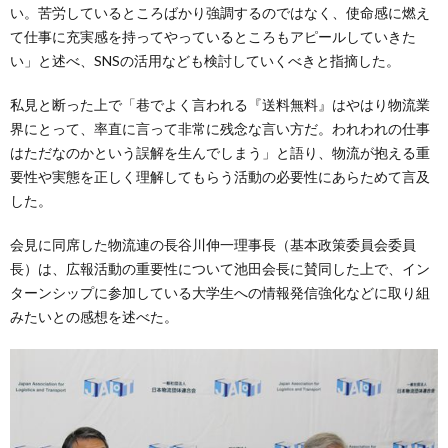
い。苦労しているところばかり強調するのではなく、使命感に燃え
て仕事に充実感を持ってやっているところもアピールしていきた
い」と述べ、SNSの活用なども検討していくべきと指摘した。
私見と断った上で「巷でよく言われる『送料無料』はやはり物流業
界にとって、率直に言って非常に残念な言い方だ。われわれの仕事
はただなのかという誤解を生んでしまう」と語り、物流が抱える重
要性や実態を正しく理解してもらう活動の必要性にあらためて言及
した。
会見に同席した物流連の長谷川伸一理事長（基本政策委員会委員
長）は、広報活動の重要性について池田会長に賛同した上で、イン
ターンシップに参加している大学生への情報発信強化などに取り組
みたいとの感想を述べた。