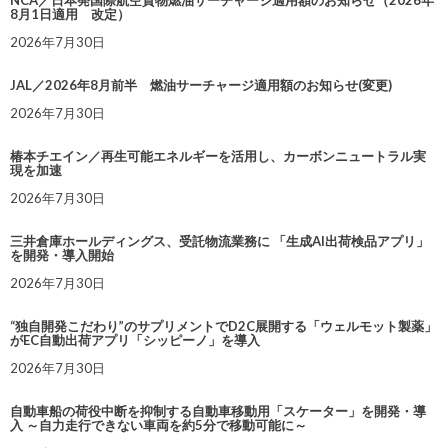
NCA／日本発国際航空貨物燃油サーチャージ適用額のお知らせ（2026年
8月1日適用 改定）
2026年7月30日
JAL／2026年8月前半 燃油サーチャージ適用額のお知らせ(変更)
2026年7月30日
椿本チエイン／再生可能エネルギーを活用し、カーボンニュートラル実
現を加速
2026年7月30日
三井倉庫ホールディングス、受託物流業務に 「生成AI出荷検品アプリ」
を開発・導入開始
2026年7月30日
“独自開発こだわり”のサプリメントでD2C展開する「ウェルモット製薬」
がEC自動出荷アプリ「シッピーノ」を導入
2026年7月30日
自動車船の荷役中断を抑制する自動車移動用「スケーター」を開発・導
入 ～自力走行できない車両を約5分で移動可能に～