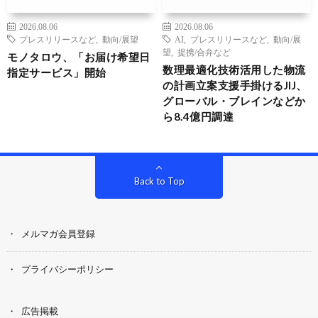
2026.08.06
2026.08.06
プレスリリースなど
,
動向/展望
AI
,
プレスリリースなど
,
動向/展
望
,
提携/合弁など
モノタロウ、「お届け希望日
数理最適化技術活用した物流
指定サービス」開始
の計画立案支援手掛けるJIJ、
グローバル・ブレインなどか
ら8.4億円調達
Back to Top
メルマガ会員登録
プライバシーポリシー
広告掲載