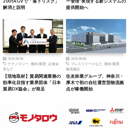
200tAGVで「落下リスク」
ー管理”実現する新システムの
解消と説明
提供開始へ
2026.08.06
2026.08.06
テクノロジー
,
動向/展望
,
記者会
プレスリリースなど
,
動向/展望
,
見など
物流施設
【現地取材】貿易関連業務の
住友林業グループ、神奈川・
効率化目指す業界団体「日本
厚木で初の自社運営型物流拠
貿易DX協会」が発足
点が稼働開始