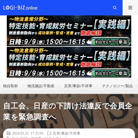
独自取材
物流施設/不動産
災害/事故/不祥事
テクノロジー/製品
自工会、日産の下請け法違反で会員企
業を緊急調査へ
2024.03.22 17:35:05
災害/事故/不祥事