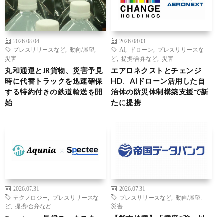
2026.08.04
2026.08.03
プレスリリースなど
,
動向/展望
,
AI
,
ドローン
,
プレスリリースな
災害
ど
,
提携/合弁など
,
災害
丸和通運とJR貨物、災害予見
エアロネクストとチェンジ
時に代替トラックを迅速確保
HD、AIドローン活用した自
する特約付きの鉄道輸送を開
治体の防災体制構築支援で新
始
たに提携
2026.07.31
2026.07.31
テクノロジー
,
プレスリリースな
プレスリリースなど
,
動向/展望
,
ど
,
提携/合弁など
災害