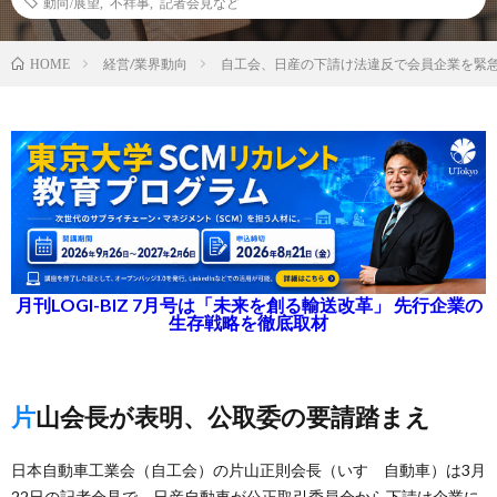
動向/展望
,
不祥事
,
記者会見など
経営/業界動向
自工会、日産の下請け法違反で会員企業を緊
HOME
月刊LOGI-BIZ 7月号は「未来を創る輸送改革」 先行企業の
生存戦略を徹底取材
片山会長が表明、公取委の要請踏まえ
日本自動車工業会（自工会）の片山正則会長（いすゞ自動車）は3月
22日の記者会見で、日産自動車が公正取引委員会から下請け企業に