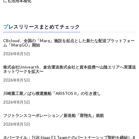
にも活用本格化
プレスリリースまとめてチェック
CBcloud、全国の「Marq」施設を起点とした新たな配送プラットフォー
ム「MarqGO」開始
2026年8月5日
株式会社Univearth、倉吉運送株式会社と資本提携〜山陰エリアへ実運送
ネットワークを拡大〜
2026年8月5日
川崎重工業／ばら積運搬船「ARISTOS II」の引き渡し
2026年8月5日
フジトランスコーポレーション／新造船「蓉翔丸」就航
2026年8月5日
ネバーマイル：TGR Haas F1 Teamとのパートナーシップ契約を締結しま