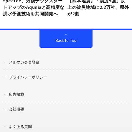
Spectee、気候テックスター
【熊本地震】「震度5強」以
トアップのAquniaと高精度な
上の被災地域に2.2万社、県外
洪水予測技術を共同開発へ
が2割
Back to Top
メルマガ会員登録
プライバシーポリシー
広告掲載
会社概要
よくある質問