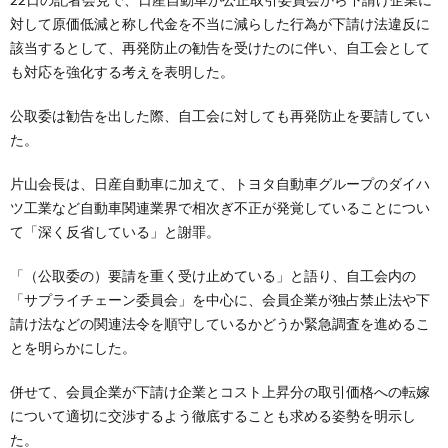
対して原価低減と称し代金を不当に減らした行為が下請け法違反に
該当するとして、再発防止の勧告を受けたのに伴い、自工会として
も対応を強化する考えを表明した。
公取委は勧告を出した際、自工会に対しても再発防止を要請してい
た。
片山会長は、日産自動車に加えて、トヨタ自動車グループのダイハ
ツ工業など自動車関連業界で相次ぎ不正が発覚していることについ
て「深く反省している」と謝罪。
「（公取委の）要請を重く受け止めている」と語り、自工会内の
「サプライチェーン委員会」を中心に、会員企業が独占禁止法や下
請け法などの関連法令を順守しているかどうか緊急調査を進めるこ
とを明らかにした。
併せて、会員企業が下請け企業とコスト上昇分の取引価格への転嫁
について適切に交渉するよう徹底することも求める姿勢を明示し
た。