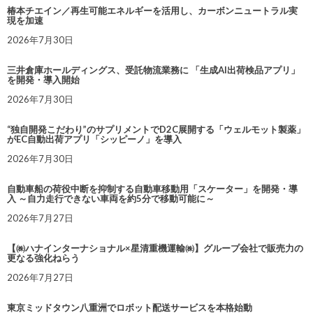
椿本チエイン／再生可能エネルギーを活用し、カーボンニュートラル実
現を加速
2026年7月30日
三井倉庫ホールディングス、受託物流業務に 「生成AI出荷検品アプリ」
を開発・導入開始
2026年7月30日
“独自開発こだわり”のサプリメントでD2C展開する「ウェルモット製薬」
がEC自動出荷アプリ「シッピーノ」を導入
2026年7月30日
自動車船の荷役中断を抑制する自動車移動用「スケーター」を開発・導
入 ～自力走行できない車両を約5分で移動可能に～
2026年7月27日
【㈱ハナインターナショナル×星清重機運輸㈱】グループ会社で販売力の
更なる強化ねらう
2026年7月27日
東京ミッドタウン八重洲でロボット配送サービスを本格始動