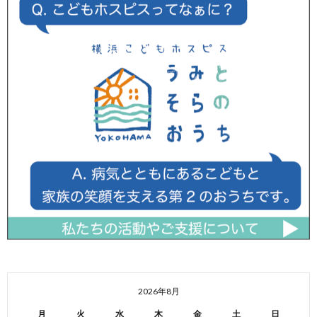
2026年8月
月
火
水
木
金
土
日