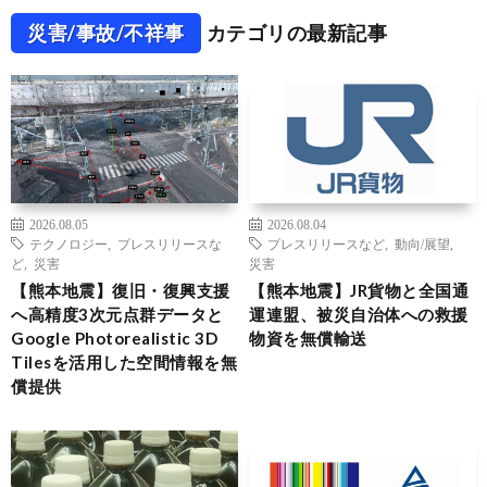
災害/事故/不祥事
カテゴリの最新記事
2026.08.05
2026.08.04
テクノロジー
,
プレスリリースな
プレスリリースなど
,
動向/展望
,
ど
,
災害
災害
【熊本地震】復旧・復興支援
【熊本地震】JR貨物と全国通
へ高精度3次元点群データと
運連盟、被災自治体への救援
Google Photorealistic 3D
物資を無償輸送
Tilesを活用した空間情報を無
償提供