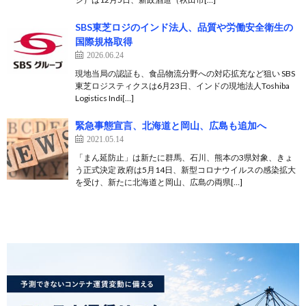
SBS東芝ロジのインド法人、品質や労働安全衛生の
国際規格取得
2026.06.24
現地当局の認証も、食品物流分野への対応拡充など狙い SBS
東芝ロジスティクスは6月23日、インドの現地法人Toshiba
Logistics Indi[…]
緊急事態宣言、北海道と岡山、広島も追加へ
2021.05.14
「まん延防止」は新たに群馬、石川、熊本の3県対象、きょ
う正式決定 政府は5月14日、新型コロナウイルスの感染拡大
を受け、新たに北海道と岡山、広島の両県[…]