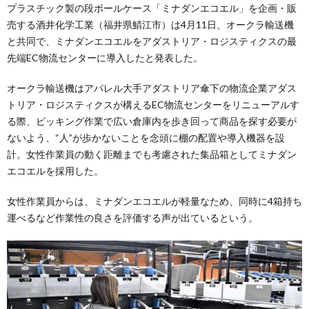
プラスチック製の段ボールケース「ミナダンエコエル」を企画・販
売する酒井化学工業（福井県鯖江市）は4月11日、オークラ輸送機
と共同で、ミナダンエコエルをアダストリア・ロジスティクスの最
先端EC物流センターに導入したと発表した。
オークラ輸送機はアパレル大手アダストリア傘下の物流企業アダス
トリア・ロジスティクスが構えるEC物流センターをリニューアルす
る際、ピッキング作業で広い倉庫内を歩き回って商品を探す必要が
ないよう、“人”が歩かないことを念頭に棚の配置や導入機器を設
計。女性作業員の動く距離までも考慮された集品箱としてミナダン
エコエルを採用した。
女性作業員からは、ミナダンエコエルが軽量なため、同時に4箱持ち
運べるなど作業性の良さを評価する声が出ているという。