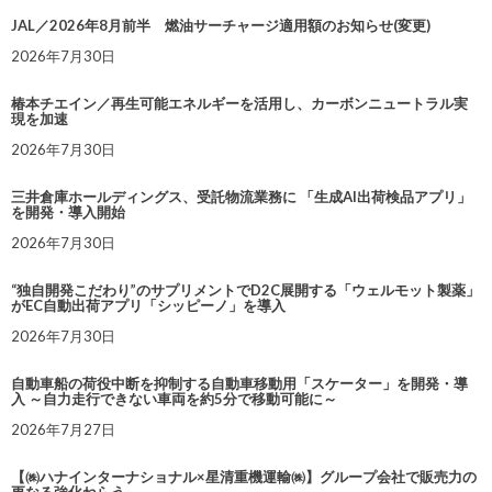
JAL／2026年8月前半 燃油サーチャージ適用額のお知らせ(変更)
2026年7月30日
椿本チエイン／再生可能エネルギーを活用し、カーボンニュートラル実
現を加速
2026年7月30日
三井倉庫ホールディングス、受託物流業務に 「生成AI出荷検品アプリ」
を開発・導入開始
2026年7月30日
“独自開発こだわり”のサプリメントでD2C展開する「ウェルモット製薬」
がEC自動出荷アプリ「シッピーノ」を導入
2026年7月30日
自動車船の荷役中断を抑制する自動車移動用「スケーター」を開発・導
入 ～自力走行できない車両を約5分で移動可能に～
2026年7月27日
【㈱ハナインターナショナル×星清重機運輸㈱】グループ会社で販売力の
更なる強化ねらう