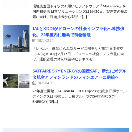
環境先進国ドイツのAI用いたソフトウェア「Makersite」を
国内初提供 日立ソリューションズは8月30日、製造業の脱炭
素に向け、課題抽出から製品・[…]
JALとKDDIがドローンの社会インフラ化へ連携強
化、22年度内に離島で荷物輸送
2022.02.15
「レベル4」解禁にらみ新サービス開発など想定 日本航空
（JAL)とKDDIは2月15日、ドローンの社会インフラ化に向
け、運航管理の体制構築やビジネスモ[…]
SAFFAIRE SKY ENERGYの国産SAF、新たに米デル
タ航空とフィンランドのフィンエアーに供給へ
2025.04.09
25年度に開始、JALやANA、DHL Expressに続き 日揮ホール
ディングスは4月8日、日揮グループのSAFFAIRE SKY
ENERGYが製[…]