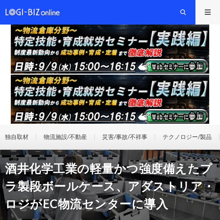
独自取材
物流施設/不動産
災害/事故/不祥事
テクノロジー/製品
酒井化学工業の軽量かつ強度備えたプ
ラ製段ボールケース、アダストリア・
ロジがEC物流センターに導入