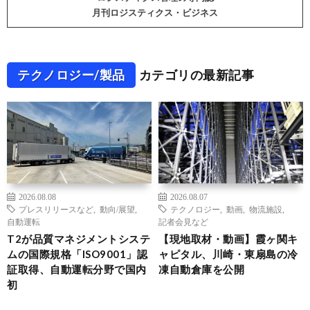
月刊ロジスティクス・ビジネス
テクノロジー/製品
カテゴリの最新記事
2026.08.08
2026.08.07
プレスリリースなど
,
動向/展望
,
テクノロジー
,
動画
,
物流施設
,
自動運転
記者会見など
T2が品質マネジメントシステ
【現地取材・動画】霞ヶ関キ
ムの国際規格「ISO9001」認
ャピタル、川崎・東扇島の冷
証取得、自動運転分野で国内
凍自動倉庫を公開
初