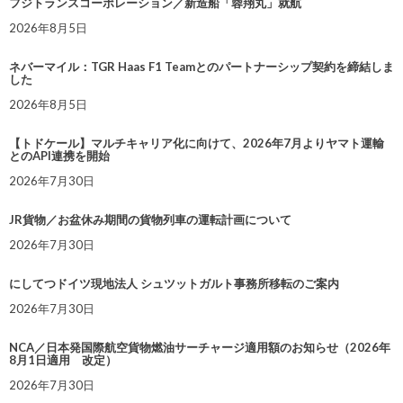
フジトランスコーポレーション／新造船「蓉翔丸」就航
2026年8月5日
ネバーマイル：TGR Haas F1 Teamとのパートナーシップ契約を締結しま
した
2026年8月5日
【トドケール】マルチキャリア化に向けて、2026年7月よりヤマト運輸
とのAPI連携を開始
2026年7月30日
JR貨物／お盆休み期間の貨物列車の運転計画について
2026年7月30日
にしてつドイツ現地法人 シュツットガルト事務所移転のご案内
2026年7月30日
NCA／日本発国際航空貨物燃油サーチャージ適用額のお知らせ（2026年
8月1日適用 改定）
2026年7月30日