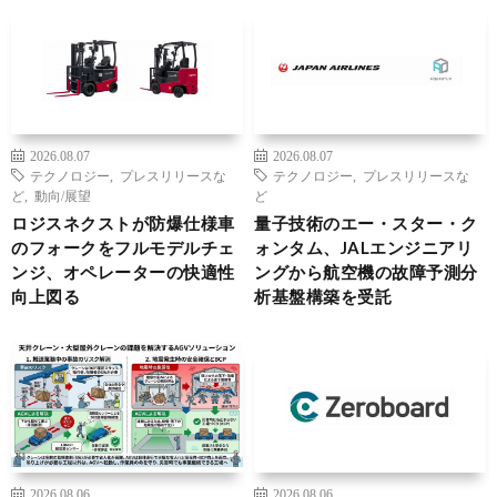
2026.08.07
2026.08.07
テクノロジー
,
プレスリリースな
テクノロジー
,
プレスリリースな
ど
,
動向/展望
ど
ロジスネクストが防爆仕様車
量子技術のエー・スター・ク
のフォークをフルモデルチェ
ォンタム、JALエンジニアリ
ンジ、オペレーターの快適性
ングから航空機の故障予測分
向上図る
析基盤構築を受託
2026.08.06
2026.08.06