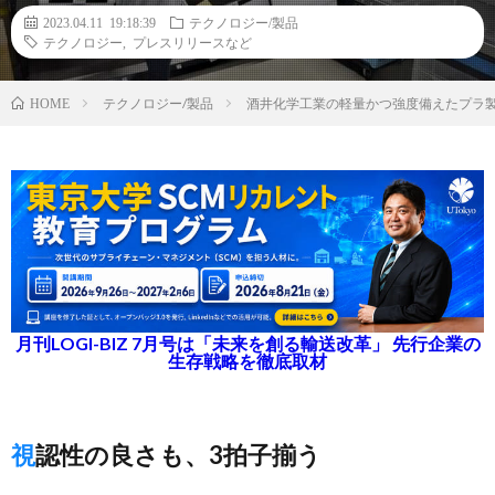
2023.04.11 19:18:39
テクノロジー/製品
テクノロジー
,
プレスリリースなど
テクノロジー/製品
酒井化学工業の軽量かつ強度備えたプラ製
HOME
月刊LOGI-BIZ 7月号は「未来を創る輸送改革」 先行企業の
生存戦略を徹底取材
視認性の良さも、3拍子揃う