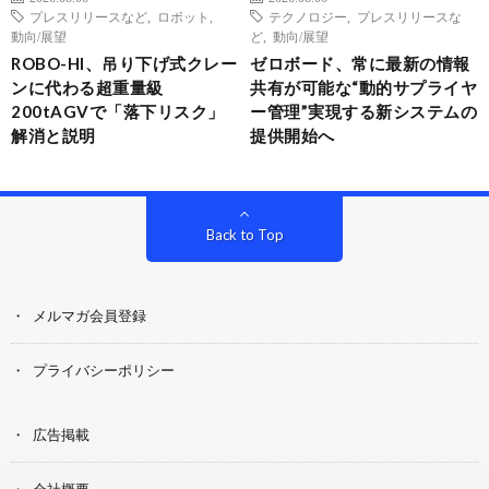
プレスリリースなど
,
ロボット
,
テクノロジー
,
プレスリリースな
動向/展望
ど
,
動向/展望
ROBO-HI、吊り下げ式クレー
ゼロボード、常に最新の情報
ンに代わる超重量級
共有が可能な“動的サプライヤ
200tAGVで「落下リスク」
ー管理”実現する新システムの
解消と説明
提供開始へ
Back to Top
メルマガ会員登録
プライバシーポリシー
広告掲載
会社概要