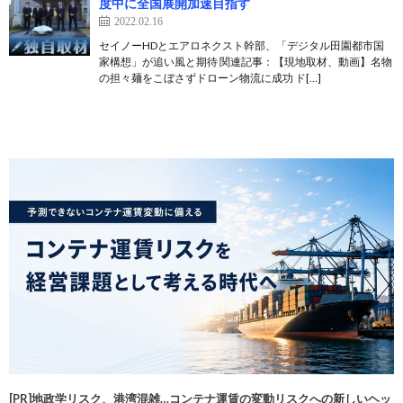
度中に全国展開加速目指す
2022.02.16
セイノーHDとエアロネクスト幹部、「デジタル田園都市国
家構想」が追い風と期待 関連記事：【現地取材、動画】名物
の担々麺をこぼさずドローン物流に成功 ド[…]
[PR]地政学リスク、港湾混雑…コンテナ運賃の変動リスクへの新しいヘッ