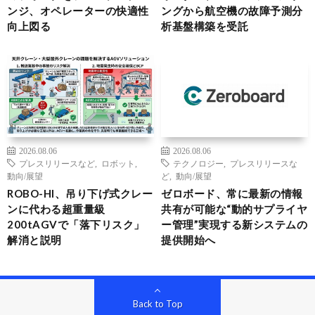
ンジ、オペレーターの快適性
ングから航空機の故障予測分
向上図る
析基盤構築を受託
2026.08.06
2026.08.06
プレスリリースなど
,
ロボット
,
テクノロジー
,
プレスリリースな
動向/展望
ど
,
動向/展望
ROBO-HI、吊り下げ式クレー
ゼロボード、常に最新の情報
ンに代わる超重量級
共有が可能な“動的サプライヤ
200tAGVで「落下リスク」
ー管理”実現する新システムの
解消と説明
提供開始へ
Back to Top