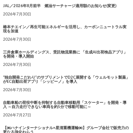
JAL／2026年8月前半 燃油サーチャージ適用額のお知らせ(変更)
2026年7月30日
椿本チエイン／再生可能エネルギーを活用し、カーボンニュートラル実
現を加速
2026年7月30日
三井倉庫ホールディングス、受託物流業務に 「生成AI出荷検品アプリ」
を開発・導入開始
2026年7月30日
“独自開発こだわり”のサプリメントでD2C展開する「ウェルモット製薬」
がEC自動出荷アプリ「シッピーノ」を導入
2026年7月30日
自動車船の荷役中断を抑制する自動車移動用「スケーター」を開発・導
入 ～自力走行できない車両を約5分で移動可能に～
2026年7月27日
【㈱ハナインターナショナル×星清重機運輸㈱】グループ会社で販売力の
更なる強化ねらう