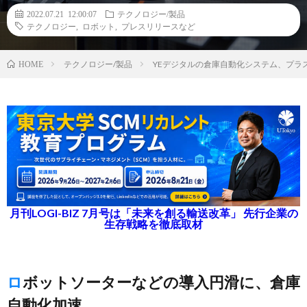
2022.07.21 12:00:07
テクノロジー/製品
テクノロジー
,
ロボット
,
プレスリリースなど
テクノロジー/製品
YEデジタルの倉庫自動化システム、プラ
HOME
月刊LOGI-BIZ 7月号は「未来を創る輸送改革」 先行企業の
生存戦略を徹底取材
ロボットソーターなどの導入円滑に、倉庫
自動化加速