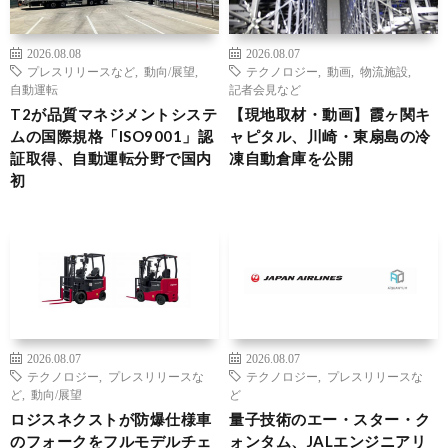
2026.08.08
2026.08.07
プレスリリースなど
,
動向/展望
,
テクノロジー
,
動画
,
物流施設
,
自動運転
記者会見など
T2が品質マネジメントシステ
【現地取材・動画】霞ヶ関キ
ムの国際規格「ISO9001」認
ャピタル、川崎・東扇島の冷
証取得、自動運転分野で国内
凍自動倉庫を公開
初
2026.08.07
2026.08.07
テクノロジー
,
プレスリリースな
テクノロジー
,
プレスリリースな
ど
,
動向/展望
ど
ロジスネクストが防爆仕様車
量子技術のエー・スター・ク
のフォークをフルモデルチェ
ォンタム、JALエンジニアリ