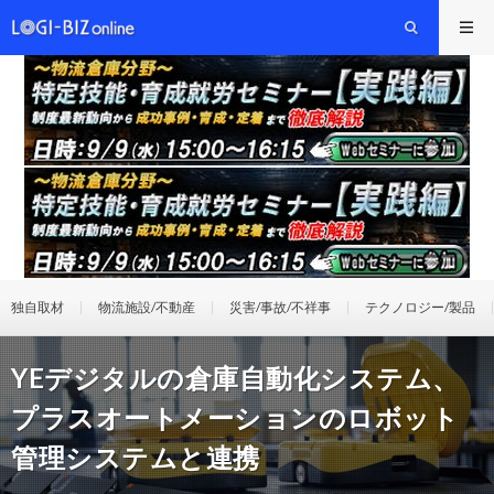
独自取材
物流施設/不動産
災害/事故/不祥事
テクノロジー/製品
YEデジタルの倉庫自動化システム、
プラスオートメーションのロボット
管理システムと連携