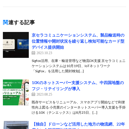
関連する記事
京セラコミュニケーションシステム、製品輸送時の
位置情報や開封状況を繰り返し検知可能なカード型
デバイス提供開始
2023.10.23
Sigfox活用、在庫・輸送管理など物流DX支援 京セラコミュニ
ケーションシステムは10月19日、IoTネットワーク
「Sigfox」を活用した開封検知[…]
10Xのネットスーパー支援システム、中四国地盤の
フジ・リテイリングが導入
2023.08.25
既存サービスをリニューアル、スマホアプリ開始などで利便
性向上図る 小売業のインターネットスーパー導入支援を手掛
ける10X（テンエックス）は8月25日、[…]
【独自】ドローンなど活用した地方の物流網、22年