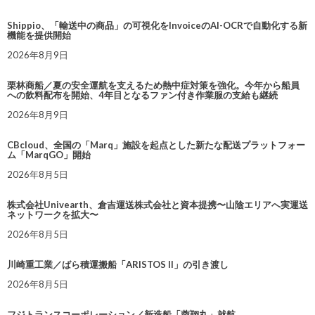
Shippio、「輸送中の商品」の可視化をInvoiceのAI-OCRで自動化する新
機能を提供開始
2026年8月9日
栗林商船／夏の安全運航を支えるため熱中症対策を強化。今年から船員
への飲料配布を開始、4年目となるファン付き作業服の支給も継続
2026年8月9日
CBcloud、全国の「Marq」施設を起点とした新たな配送プラットフォー
ム「MarqGO」開始
2026年8月5日
株式会社Univearth、倉吉運送株式会社と資本提携〜山陰エリアへ実運送
ネットワークを拡大〜
2026年8月5日
川崎重工業／ばら積運搬船「ARISTOS II」の引き渡し
2026年8月5日
フジトランスコーポレーション／新造船「蓉翔丸」就航