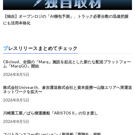
【独自】オープンロジの「AI梱包予測」、トラック必要台数の迅速把握
にも活用本格化
プレスリリースまとめてチェック
CBcloud、全国の「Marq」施設を起点とした新たな配送プラットフォー
ム「MarqGO」開始
2026年8月5日
株式会社Univearth、倉吉運送株式会社と資本提携〜山陰エリアへ実運送
ネットワークを拡大〜
2026年8月5日
川崎重工業／ばら積運搬船「ARISTOS II」の引き渡し
2026年8月5日
フジトランスコーポレーション／新造船「蓉翔丸」就航