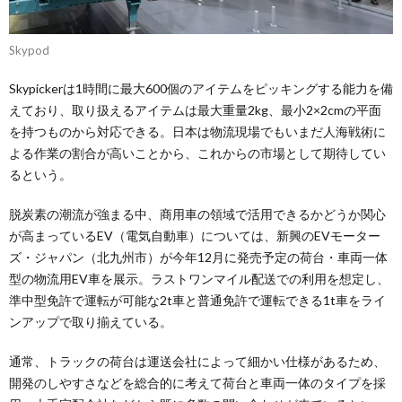
Skypod
Skypickerは1時間に最大600個のアイテムをピッキングする能力を備
えており、取り扱えるアイテムは最大重量2kg、最小2×2cmの平面
を持つものから対応できる。日本は物流現場でもいまだ人海戦術に
よる作業の割合が高いことから、これからの市場として期待してい
るという。
脱炭素の潮流が強まる中、商用車の領域で活用できるかどうか関心
が高まっているEV（電気自動車）については、新興のEVモーター
ズ・ジャパン（北九州市）が今年12月に発売予定の荷台・車両一体
型の物流用EV車を展示。ラストワンマイル配送での利用を想定し、
準中型免許で運転が可能な2t車と普通免許で運転できる1t車をライ
ンアップで取り揃えている。
通常、トラックの荷台は運送会社によって細かい仕様があるため、
開発のしやすさなどを総合的に考えて荷台と車両一体のタイプを採