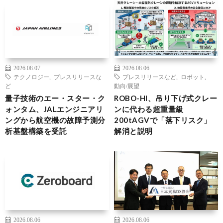
2026.08.07
2026.08.06
テクノロジー
,
プレスリリースな
プレスリリースなど
,
ロボット
,
ど
動向/展望
量子技術のエー・スター・ク
ROBO-HI、吊り下げ式クレー
ォンタム、JALエンジニアリ
ンに代わる超重量級
ングから航空機の故障予測分
200tAGVで「落下リスク」
析基盤構築を受託
解消と説明
2026.08.06
2026.08.06