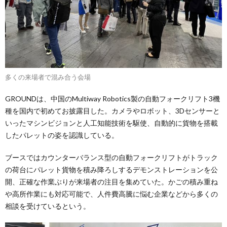
多くの来場者で混み合う会場
GROUNDは、中国のMultiway Robotics製の自動フォークリフト3機
種を国内で初めてお披露目した。カメラやロボット、3Dセンサーと
いったマシンビジョンと人工知能技術を駆使、自動的に貨物を搭載
したパレットの姿を認識している。
ブースではカウンターバランス型の自動フォークリフトがトラック
の荷台にパレット貨物を積み降ろしするデモンストレーションを公
開、正確な作業ぶりが来場者の注目を集めていた。かごの積み重ね
や高所作業にも対応可能で、人件費高騰に悩む企業などから多くの
相談を受けているという。