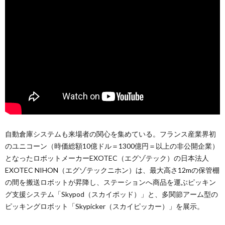
自動倉庫システムも来場者の関心を集めている。フランス産業界初
のユニコーン（時価総額10億ドル＝1300億円＝以上の非公開企業）
となったロボットメーカーEXOTEC（エグゾテック）の日本法人
EXOTEC NIHON（エグゾテックニホン）は、最大高さ12mの保管棚
の間を搬送ロボットが昇降し、ステーションへ商品を運ぶピッキン
グ支援システム「Skypod（スカイポッド）」と、多関節アーム型の
ピッキングロボット「Skypicker（スカイピッカー）」を展示。