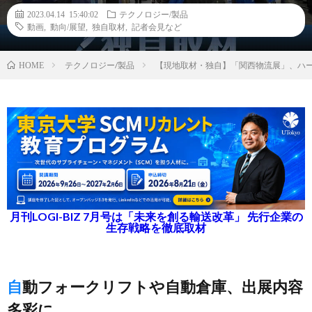
2023.04.14 15:40:02
テクノロジー/製品
動画
,
動向/展望
,
独自取材
,
記者会見など
テクノロジー/製品
【現地取材・独自】「関西物流展」、ハー
HOME
月刊LOGI-BIZ 7月号は「未来を創る輸送改革」 先行企業の
生存戦略を徹底取材
自動フォークリフトや自動倉庫、出展内容
多彩に