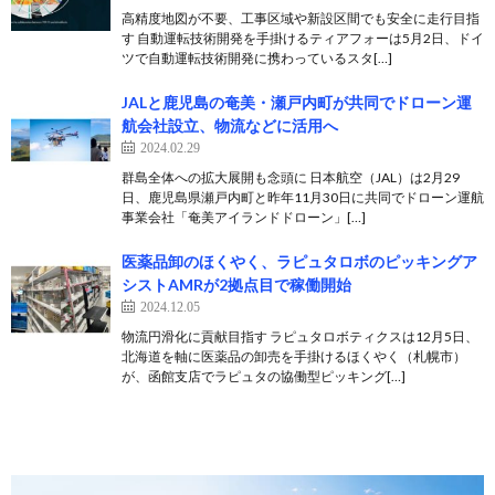
高精度地図が不要、工事区域や新設区間でも安全に走行目指
す 自動運転技術開発を手掛けるティアフォーは5月2日、ドイ
ツで自動運転技術開発に携わっているスタ[…]
JALと鹿児島の奄美・瀬戸内町が共同でドローン運
航会社設立、物流などに活用へ
2024.02.29
群島全体への拡大展開も念頭に 日本航空（JAL）は2月29
日、鹿児島県瀬戸内町と昨年11月30日に共同でドローン運航
事業会社「奄美アイランドドローン」[…]
医薬品卸のほくやく、ラピュタロボのピッキングア
シストAMRが2拠点目で稼働開始
2024.12.05
物流円滑化に貢献目指す ラピュタロボティクスは12月5日、
北海道を軸に医薬品の卸売を手掛けるほくやく（札幌市）
が、函館支店でラピュタの協働型ピッキング[…]