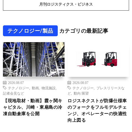
月刊ロジスティクス・ビジネス
テクノロジー/製品
カテゴリの最新記事
2026.08.07
2026.08.07
テクノロジー
,
動画
,
物流施設
,
テクノロジー
,
プレスリリースな
記者会見など
ど
,
動向/展望
【現地取材・動画】霞ヶ関キ
ロジスネクストが防爆仕様車
ャピタル、川崎・東扇島の冷
のフォークをフルモデルチェ
凍自動倉庫を公開
ンジ、オペレーターの快適性
向上図る