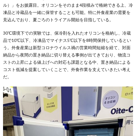
ル）」をお披露目。オリコンをそのまま4段積みで格納できる上、冷
凍品と冷蔵品を一緒に保管することも可能。特に外食産業の需要を
見込んでおり、夏ごろのトライアル開始を目指している。
30℃環境下での実験では、保冷剤を入れたオリコンを格納し、冷蔵
品で10℃以下、冷凍品でマイナス5℃以下を8時間保持しているとい
う。外食産業は新型コロナウイルス禍の営業時間短縮を経て、対面
納品から夜間の置き納品に切り替える事例が出てきており、物流コ
ストの上昇による値上げへの対応も課題となる中、置き納品による
コスト低減を提案していくことで、外食作業を支えていきたい考え
だ。