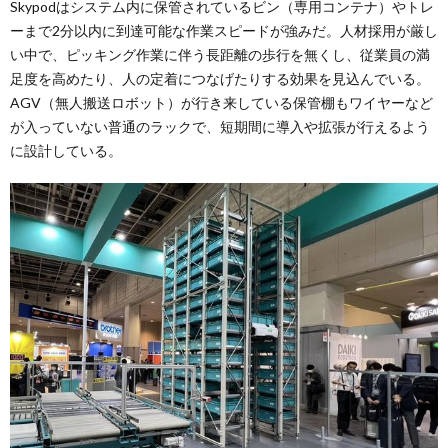
Skypodはシステム内に保管されているビン（専用コンテナ）やトレ
ーまで2分以内に到達可能な作業スピードが強みだ。人材採用が厳し
い中で、ピッキング作業に伴う長距離の歩行を無くし、従業員の満
足度を高めたり、人の定着につなげたりする効果を見込んでいる。
AGV（無人搬送ロボット）が行き来している保管棚もワイヤーなど
が入っていない普通のラックで、短期間に導入や拡張が行えるよう
に設計している。