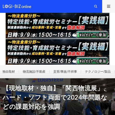
独自取材
物流施設/不動産
災害/事故/不祥事
テクノロジー/製品
【現地取材・独自】「関西物流展」、
ハード・ソフト両面で2024年問題な
どの課題対応を強調