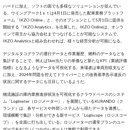
ハードに加え、ソフトの面でも多様なソリューションが並んでい
る。ウイングアーク1ｓｔは4月1日に発売した配車業務プラットフ
ォーム「IKZO Online」と、そのオプションとして5月1日に提供を
開始する「IKZO Analytics」を出展した。IKZO Onlineは、オンラ
インで荷主から協力会社までつなげることが可能なシステムで、
IKZO Analyticsと組み合わせれば、様々な経営分析が可能になる。
デジタルタコグラフの運行データと作業履歴、燃料のデータなどを
集計することで、例えば1km当たりの単価など新たなKPI（業績評価
指標）となるようなデータを可視化する。来場者は車両別収支など
に加え、2024年問題を控えてドライバーごとの改善基準告示違反の
状況に関するデータにも注目しているようだ。
物流施設の庫内業務進捗状況を可視化するクラウドベースのシステ
ム「Logimeter（ロジメーター）」を展開しているKURANDO（ク
ランド）は、各サービスや外部システムから得たデータを連携し、
現場横断で集計・分析ができる新サービス「Logiscope（ロジスコー
プ）」を全面に打ち出している。ロジメーターの通常プランのユー
ザーであればいくつかのレポートは無料で利用できる。