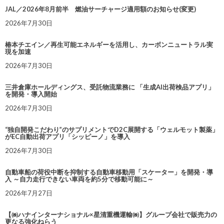
JAL／2026年8月前半 燃油サーチャージ適用額のお知らせ(変更)
2026年7月30日
椿本チエイン／再生可能エネルギーを活用し、カーボンニュートラル実
現を加速
2026年7月30日
三井倉庫ホールディングス、受託物流業務に 「生成AI出荷検品アプリ」
を開発・導入開始
2026年7月30日
“独自開発こだわり”のサプリメントでD2C展開する「ウェルモット製薬」
がEC自動出荷アプリ「シッピーノ」を導入
2026年7月30日
自動車船の荷役中断を抑制する自動車移動用「スケーター」を開発・導
入 ～自力走行できない車両を約5分で移動可能に～
2026年7月27日
【㈱ハナインターナショナル×星清重機運輸㈱】グループ会社で販売力の
更なる強化ねらう