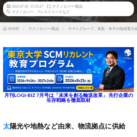
2025.07.02 15:35:27
テクノロジー/製品
テクノロジー
,
プレスリリースなど
テクノロジー/製品
ヤマトグループ、鳥取・米子の地域電力
HOME
月刊LOGI-BIZ 7月号は「未来を創る輸送改革」 先行企業の
生存戦略を徹底取材
太陽光や地熱など由来、物流拠点に供給