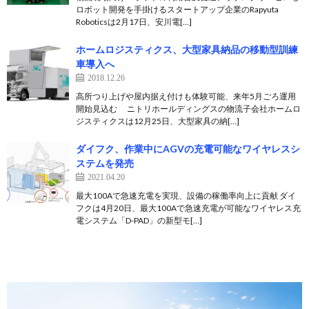
ロボット開発を手掛けるスタートアップ企業のRapyuta
Roboticsは2月17日、安川電[…]
ホームロジスティクス、大型家具納品の移動型訓練
車導入へ
2018.12.26
高所つり上げや屋内据え付けも体験可能、来年5月ごろ運用
開始見込む ニトリホールディングスの物流子会社ホームロ
ジスティクスは12月25日、大型家具の納[…]
ダイフク、作業中にAGVの充電可能なワイヤレスシ
ステムを発売
2021.04.20
最大100Aで急速充電を実現、設備の稼働率向上に貢献 ダイ
フクは4月20日、最大100Aで急速充電が可能なワイヤレス充
電システム「D-PAD」の新型モ[…]