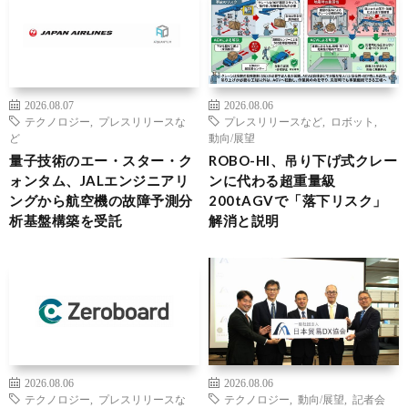
2026.08.07
2026.08.06
テクノロジー
,
プレスリリースな
プレスリリースなど
,
ロボット
,
ど
動向/展望
量子技術のエー・スター・ク
ROBO-HI、吊り下げ式クレー
ォンタム、JALエンジニアリ
ンに代わる超重量級
ングから航空機の故障予測分
200tAGVで「落下リスク」
析基盤構築を受託
解消と説明
2026.08.06
2026.08.06
テクノロジー
,
プレスリリースな
テクノロジー
,
動向/展望
,
記者会