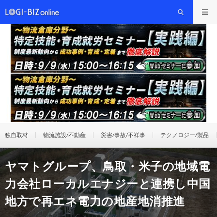
独自取材
物流施設/不動産
災害/事故/不祥事
テクノロジー/製品
ヤマトグループ、鳥取・米子の地域電
力会社ローカルエナジーと連携し中国
地方で再エネ電力の地産地消推進