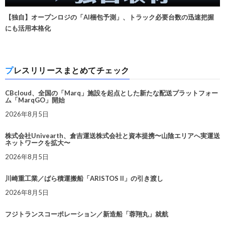
【独自】オープンロジの「AI梱包予測」、トラック必要台数の迅速把握
にも活用本格化
プレスリリースまとめてチェック
CBcloud、全国の「Marq」施設を起点とした新たな配送プラットフォー
ム「MarqGO」開始
2026年8月5日
株式会社Univearth、倉吉運送株式会社と資本提携〜山陰エリアへ実運送
ネットワークを拡大〜
2026年8月5日
川崎重工業／ばら積運搬船「ARISTOS II」の引き渡し
2026年8月5日
フジトランスコーポレーション／新造船「蓉翔丸」就航