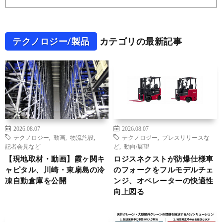
テクノロジー/製品
カテゴリの最新記事
2026.08.07
2026.08.07
テクノロジー
,
動画
,
物流施設
,
テクノロジー
,
プレスリリースな
記者会見など
ど
,
動向/展望
【現地取材・動画】霞ヶ関キ
ロジスネクストが防爆仕様車
ャピタル、川崎・東扇島の冷
のフォークをフルモデルチェ
凍自動倉庫を公開
ンジ、オペレーターの快適性
向上図る