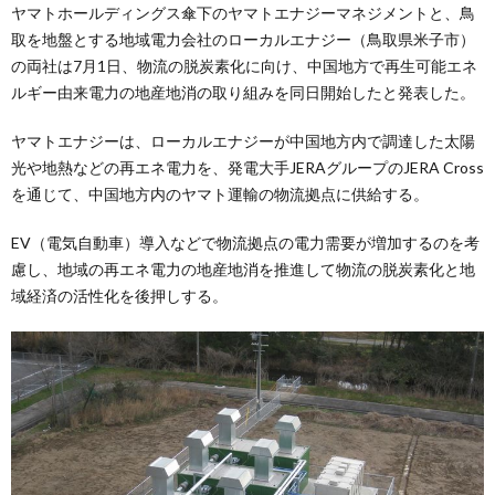
ヤマトホールディングス傘下のヤマトエナジーマネジメントと、鳥
取を地盤とする地域電力会社のローカルエナジー（鳥取県米子市）
の両社は7月1日、物流の脱炭素化に向け、中国地方で再生可能エネ
ルギー由来電力の地産地消の取り組みを同日開始したと発表した。
ヤマトエナジーは、ローカルエナジーが中国地方内で調達した太陽
光や地熱などの再エネ電力を、発電大手JERAグループのJERA Cross
を通じて、中国地方内のヤマト運輸の物流拠点に供給する。
EV（電気自動車）導入などで物流拠点の電力需要が増加するのを考
慮し、地域の再エネ電力の地産地消を推進して物流の脱炭素化と地
域経済の活性化を後押しする。