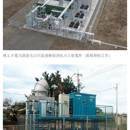
再エネ電力調達元の宍道湖東部消化ガス発電所（島根県松江市）