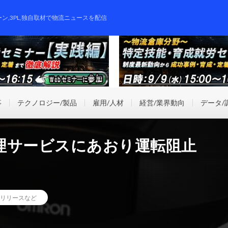
ーン,3PL,独自取材で物流ニュースを配信
事
テクノロジー/製品
雇用/人材
経営/業界動向
データ/
理サービスにあおり運転阻止
リリースなど