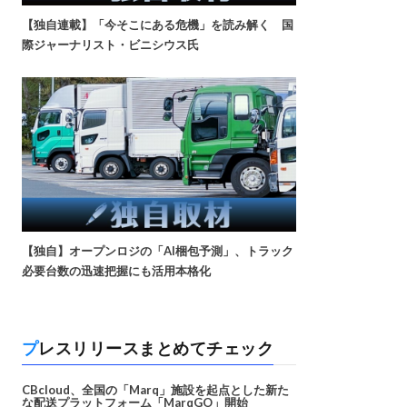
【独自連載】「今そこにある危機」を読み解く 国
際ジャーナリスト・ビニシウス氏
【独自】オープンロジの「AI梱包予測」、トラック
必要台数の迅速把握にも活用本格化
プレスリリースまとめてチェック
CBcloud、全国の「Marq」施設を起点とした新た
な配送プラットフォーム「MarqGO」開始