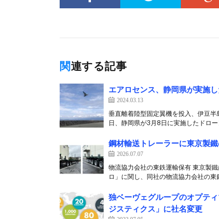
関連する記事
エアロセンス、静岡県が実施し
2024.03.13
垂直離着陸型固定翼機を投入、伊豆半島
日、静岡県が3月8日に実施したドローン
鋼材輸送トレーラーに東京製鐵
2026.07.07
物流協力会社の東鉄運輸保有 東京製鐵
ロ」に関し、同社の物流協力会社の東鉄
独ベーヴェグループのオプティ
ジスティクス」に社名変更