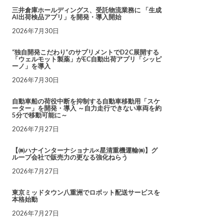
三井倉庫ホールディングス、受託物流業務に 「生成
AI出荷検品アプリ」を開発・導入開始
2026年7月30日
“独自開発こだわり”のサプリメントでD2C展開する
「ウェルモット製薬」がEC自動出荷アプリ「シッピ
ーノ」を導入
2026年7月30日
自動車船の荷役中断を抑制する自動車移動用「スケ
ーター」を開発・導入 ～自力走行できない車両を約
5分で移動可能に～
2026年7月27日
【㈱ハナインターナショナル×星清重機運輸㈱】グ
ループ会社で販売力の更なる強化ねらう
2026年7月27日
東京ミッドタウン八重洲でロボット配送サービスを
本格始動
2026年7月27日