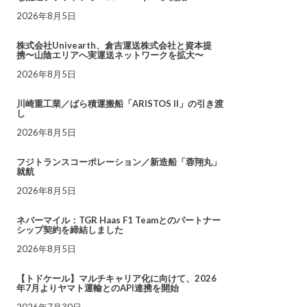
2026年8月5日
株式会社Univearth、倉吉運送株式会社と資本提
携〜山陰エリアへ実運送ネットワークを拡大〜
2026年8月5日
川崎重工業／ばら積運搬船「ARISTOS II」の引き渡
し
2026年8月5日
フジトランスコーポレーション／新造船「蓉翔丸」
就航
2026年8月5日
ネバーマイル：TGR Haas F1 Teamとのパートナー
シップ契約を締結しました
2026年8月5日
【トドケール】マルチキャリア化に向けて、2026
年7月よりヤマト運輸とのAPI連携を開始
2026年7月30日