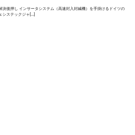
解決後押し インサータシステム（高速封入封緘機）を手掛けるドイツの
システックジャ[…]