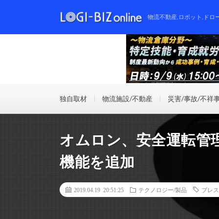
物流不動産,ロボット,ドロ
独自取材
物流施設/不動産
災害/事故/不祥
オムロン、安全運転管
機能を追加
2019.04.19 20:51:25
テクノロジー/製品
プレス