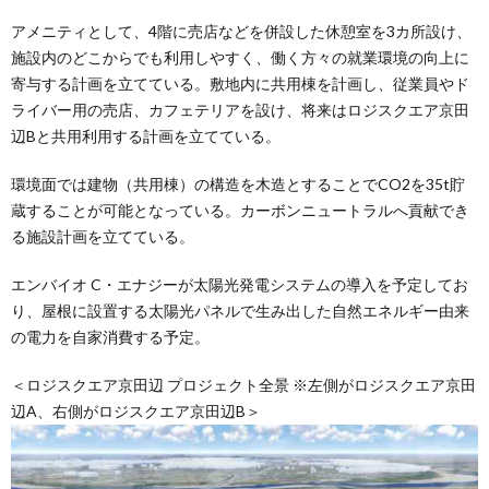
アメニティとして、4階に売店などを併設した休憩室を3カ所設け、
施設内のどこからでも利用しやすく、働く方々の就業環境の向上に
寄与する計画を立てている。敷地内に共用棟を計画し、従業員やド
ライバー用の売店、カフェテリアを設け、将来はロジスクエア京田
辺Bと共用利用する計画を立てている。
環境面では建物（共用棟）の構造を木造とすることでCO2を35t貯
蔵することが可能となっている。カーボンニュートラルへ貢献でき
る施設計画を立てている。
エンバイオ C・エナジーが太陽光発電システムの導入を予定してお
り、屋根に設置する太陽光パネルで生み出した自然エネルギー由来
の電力を自家消費する予定。
＜ロジスクエア京田辺 プロジェクト全景 ※左側がロジスクエア京田
辺A、右側がロジスクエア京田辺B＞