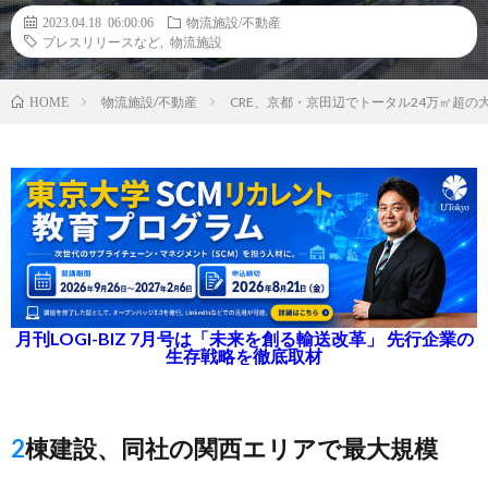
2023.04.18 06:00:06
物流施設/不動産
プレスリリースなど
,
物流施設
物流施設/不動産
CRE、京都・京田辺でトータル24万㎡超
HOME
月刊LOGI-BIZ 7月号は「未来を創る輸送改革」 先行企業の
生存戦略を徹底取材
2棟建設、同社の関西エリアで最大規模