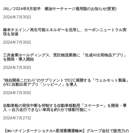
JAL／2026年8月前半 燃油サーチャージ適用額のお知らせ(変更)
2026年7月30日
椿本チエイン／再生可能エネルギーを活用し、カーボンニュートラル実
現を加速
2026年7月30日
三井倉庫ホールディングス、受託物流業務に 「生成AI出荷検品アプリ」
を開発・導入開始
2026年7月30日
“独自開発こだわり”のサプリメントでD2C展開する「ウェルモット製薬」
がEC自動出荷アプリ「シッピーノ」を導入
2026年7月30日
自動車船の荷役中断を抑制する自動車移動用「スケーター」を開発・導
入 ～自力走行できない車両を約5分で移動可能に～
2026年7月27日
【㈱ハナインターナショナル×星清重機運輸㈱】グループ会社で販売力の