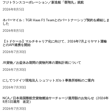
フジトランスコーポレーション／新造船「蓉翔丸」就航
2026年8月5日
ネバーマイル：TGR Haas F1 Teamとのパートナーシップ契約を締結しま
した
2026年8月5日
【トドケール】マルチキャリア化に向けて、2026年7月よりヤマト運輸
とのAPI連携を開始
2026年7月30日
JR貨物／お盆休み期間の貨物列車の運転計画について
2026年7月30日
にしてつドイツ現地法人 シュツットガルト事務所移転のご案内
2026年7月30日
NCA／日本発国際航空貨物燃油サーチャージ適用額のお知らせ（2026年
8月1日適用 改定）
2026年7月30日