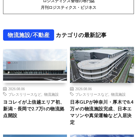
ロジスティクス管理の専門誌
月刊ロジスティクス・ビジネス
物流施設/不動産
カテゴリの最新記事
2026.08.06
2026.08.06
プレスリリースなど
,
物流施設
プレスリリースなど
,
物流施設
ヨコレイが上信越エリア初、
日本GLPが神奈川・厚木で8.4
新潟・長岡で2.7万tの物流拠
万㎡の物流施設完成、日本エ
点開設
マソンや真栄運輸など入居決
定