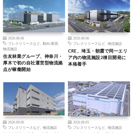
2026.08.06
2026.08.06
プレスリリースなど
,
動向/展望
,
プレスリリースなど
,
物流施設
物流施設
CRE、埼玉・朝霞で同一エリ
住友林業グループ、神奈川・
ア内の物流施設2棟目開発に
厚木で初の自社運営型物流拠
本格着手
点が稼働開始
2026.08.06
2026.08.05
プレスリリースなど
,
物流施設
プレスリリースなど
,
物流施設