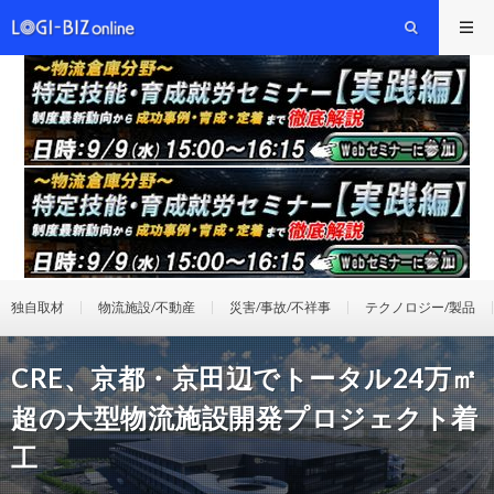
独自取材
物流施設/不動産
災害/事故/不祥事
テクノロジー/製品
CRE、京都・京田辺でトータル24万㎡
超の大型物流施設開発プロジェクト着
工