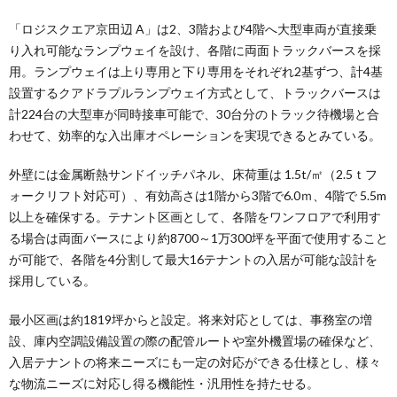
「ロジスクエア京田辺 A」は2、3階および4階へ大型車両が直接乗
り入れ可能なランプウェイを設け、各階に両面トラックバースを採
用。ランプウェイは上り専用と下り専用をそれぞれ2基ずつ、計4基
設置するクアドラプルランプウェイ方式として、トラックバースは
計224台の大型車が同時接車可能で、30台分のトラック待機場と合
わせて、効率的な入出庫オペレーションを実現できるとみている。
外壁には金属断熱サンドイッチパネル、床荷重は 1.5t/㎡（2.5ｔフ
ォークリフト対応可）、有効高さは1階から3階で6.0ｍ、4階で 5.5m
以上を確保する。テナント区画として、各階をワンフロアで利用す
る場合は両面バースにより約8700～1万300坪を平面で使用すること
が可能で、各階を4分割して最大16テナントの入居が可能な設計を
採用している。
最小区画は約1819坪からと設定。将来対応としては、事務室の増
設、庫内空調設備設置の際の配管ルートや室外機置場の確保など、
入居テナントの将来ニーズにも一定の対応ができる仕様とし、様々
な物流ニーズに対応し得る機能性・汎用性を持たせる。