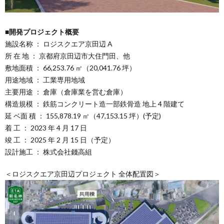
■開発プロジェクト概要
施設名称 ： ロジスクエア京田辺 A
所 在 地 ： 京都府京田辺市大住門田、他
敷地面積 ： 66,253.76 ㎡（20,041.76 坪）
用途地域 ： 工業専用地域
主要用途 ： 倉庫（倉庫業を営む倉庫）
構造規模 ： 鉄筋コンクリート造一部鉄骨造 地上 4 階建て
延 ベ面 積 ： 155,878.19 ㎡（47,153.15 坪）(予定)
着 工 ： 2023 年 4 月 17 日
竣 工 ： 2025 年 2 月 15 日（予定）
設計施工 ： 株式会社錢高組
＜ロジスクエア京田辺プロジェクト 全体配置図＞