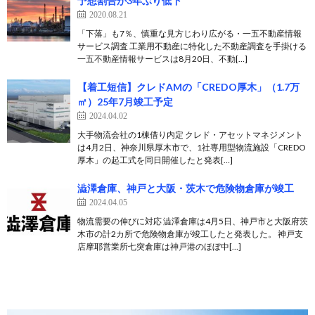
予想割合が3年ぶり低下
2020.08.21
「下落」も7％、慎重な見方じわり広がる・一五不動産情報
サービス調査 工業用不動産に特化した不動産調査を手掛ける
一五不動産情報サービスは8月20日、不動[…]
【着工短信】クレドAMの「CREDO厚木」（1.7万
㎡）25年7月竣工予定
2024.04.02
大手物流会社の1棟借り内定 クレド・アセットマネジメント
は4月2日、神奈川県厚木市で、1社専用型物流施設「CREDO
厚木」の起工式を同日開催したと発表[…]
澁澤倉庫、神戸と大阪・茨木で危険物倉庫が竣工
2024.04.05
物流需要の伸びに対応 澁澤倉庫は4月5日、神戸市と大阪府茨
木市の計2カ所で危険物倉庫が竣工したと発表した。 神戸支
店摩耶営業所七突倉庫は神戸港のほぼ中[…]