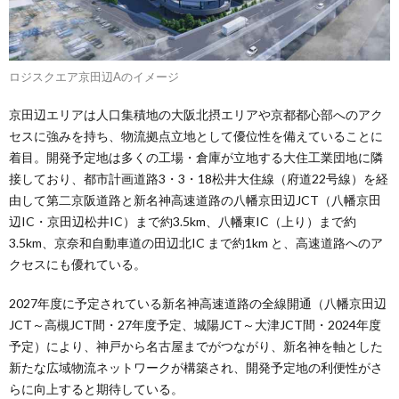
ロジスクエア京田辺Aのイメージ
京田辺エリアは人口集積地の大阪北摂エリアや京都都心部へのアク
セスに強みを持ち、物流拠点立地として優位性を備えていることに
着目。開発予定地は多くの工場・倉庫が立地する大住工業団地に隣
接しており、都市計画道路3・3・18松井大住線（府道22号線）を経
由して第二京阪道路と新名神高速道路の八幡京田辺JCT（八幡京田
辺IC・京田辺松井IC）まで約3.5km、八幡東IC（上り）まで約
3.5km、京奈和自動車道の田辺北IC まで約1km と、高速道路へのア
クセスにも優れている。
2027年度に予定されている新名神高速道路の全線開通（八幡京田辺
JCT～高槻JCT間・27年度予定、城陽JCT～大津JCT間・2024年度
予定）により、神戸から名古屋までがつながり、新名神を軸とした
新たな広域物流ネットワークが構築され、開発予定地の利便性がさ
らに向上すると期待している。