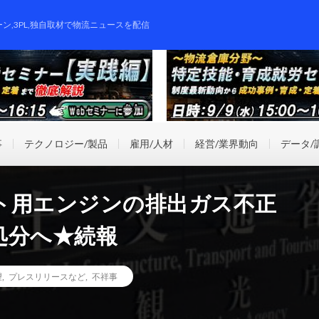
ーン,3PL,独自取材で物流ニュースを配信
事
テクノロジー/製品
雇用/人材
経営/業界動向
データ/
ト用エンジンの排出ガス不正
処分へ★続報
望
,
プレスリリースなど
,
不祥事