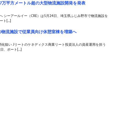
27万平方メートル超の大型物流施設開発を発表
へ シーアールイー（CRE）は5月24日、埼玉県ふじみ野市で物流施設を
ト[…]
の物流施設で従業員向け休憩室棟を増築へ
消化狙い Jリートのケネディクス商業リート投資法人の資産運用を担う
日、ポート[…]