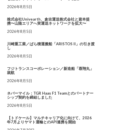
2026年8月5日
株式会社Univearth、倉吉運送株式会社と資本提
携〜山陰エリアへ実運送ネットワークを拡大〜
2026年8月5日
川崎重工業／ばら積運搬船「ARISTOS II」の引き渡
し
2026年8月5日
フジトランスコーポレーション／新造船「蓉翔丸」
就航
2026年8月5日
ネバーマイル：TGR Haas F1 Teamとのパートナー
シップ契約を締結しました
2026年8月5日
【トドケール】マルチキャリア化に向けて、2026
年7月よりヤマト運輸とのAPI連携を開始
2026年7月30日