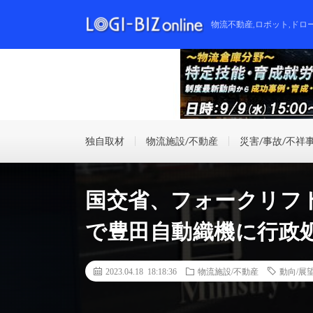
物流不動産,ロボット,ドロ
独自取材
物流施設/不動産
災害/事故/不祥
国交省、フォークリフ
で豊田自動織機に行政
2023.04.18 18:18:36
物流施設/不動産
動向/展