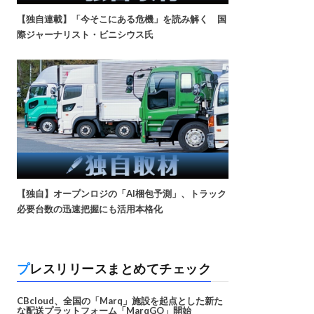
【独自連載】「今そこにある危機」を読み解く 国
際ジャーナリスト・ビニシウス氏
【独自】オープンロジの「AI梱包予測」、トラック
必要台数の迅速把握にも活用本格化
プレスリリースまとめてチェック
CBcloud、全国の「Marq」施設を起点とした新た
な配送プラットフォーム「MarqGO」開始