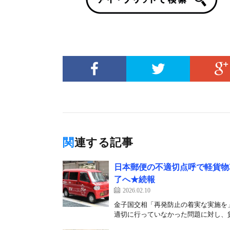
関連する記事
日本郵便の不適切点呼で軽貨物車
了へ★続報
2026.02.10
金子国交相「再発防止の着実な実施を」
適切に行っていなかった問題に対し、貨