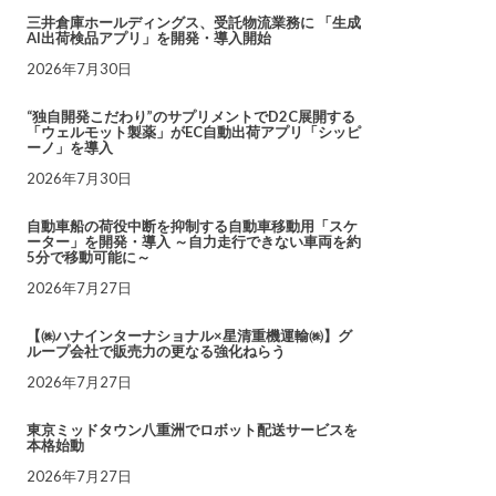
三井倉庫ホールディングス、受託物流業務に 「生成
AI出荷検品アプリ」を開発・導入開始
2026年7月30日
“独自開発こだわり”のサプリメントでD2C展開する
「ウェルモット製薬」がEC自動出荷アプリ「シッピ
ーノ」を導入
2026年7月30日
自動車船の荷役中断を抑制する自動車移動用「スケ
ーター」を開発・導入 ～自力走行できない車両を約
5分で移動可能に～
2026年7月27日
【㈱ハナインターナショナル×星清重機運輸㈱】グ
ループ会社で販売力の更なる強化ねらう
2026年7月27日
東京ミッドタウン八重洲でロボット配送サービスを
本格始動
2026年7月27日