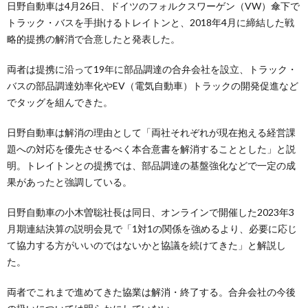
日野自動車は4月26日、ドイツのフォルクスワーゲン（VW）傘下で
トラック・バスを手掛けるトレイトンと、2018年4月に締結した戦
略的提携の解消で合意したと発表した。
両者は提携に沿って19年に部品調達の合弁会社を設立、トラック・
バスの部品調達効率化やEV（電気自動車）トラックの開発促進など
でタッグを組んできた。
日野自動車は解消の理由として「両社それぞれが現在抱える経営課
題への対応を優先させるべく本合意書を解消することとした」と説
明。トレイトンとの提携では、部品調達の基盤強化などで一定の成
果があったと強調している。
日野自動車の小木曽聡社長は同日、オンラインで開催した2023年3
月期連結決算の説明会見で「1対1の関係を強めるより、必要に応じ
て協力する方がいいのではないかと協議を続けてきた」と解説し
た。
両者でこれまで進めてきた協業は解消・終了する。合弁会社の今後