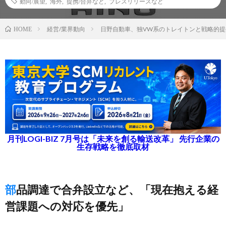
動向/展望
,
海外
,
提携/合弁など
,
プレスリリースなど
経営/業界動向
日野自動車、独VW系のトレイトンと戦略的
HOME
月刊LOGI-BIZ 7月号は「未来を創る輸送改革」 先行企業の
生存戦略を徹底取材
部品調達で合弁設立など、「現在抱える経
営課題への対応を優先」