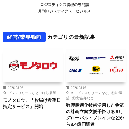
ロジスティクス管理の専門誌
月刊ロジスティクス・ビジネス
経営/業界動向
カテゴリの最新記事
2026.08.06
2026.08.06
プレスリリースなど
,
動向/展望
AI
,
プレスリリースなど
,
動向/展
望
,
提携/合弁など
モノタロウ、「お届け希望日
数理最適化技術活用した物流
指定サービス」開始
の計画立案支援手掛けるJIJ、
グローバル・ブレインなどか
ら8.4億円調達