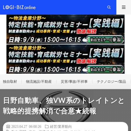
独自取材
物流施設/不動産
災害/事故/不祥事
テクノロジー/製品
日野自動車、独VW系のトレイトンと
戦略的提携解消で合意★続報
2023.04.27 06:00:26
経営/業界動向