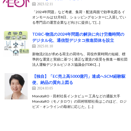
2023.12.11
「2024年問題」など考慮、集荷・配送両面で効率化図る イ
オンモールは12月8日、ショッピングセンターに入居してい
る専門店の運営企業など向けに提供して[…]
TDBC-物流の2024年問題の解決に向け労働時間の
デジタル化、通信型デジタコ推進団体を設立
2025.01.10
新物流2法が求める荷主の荷待ち、荷役作業時間の短縮、標
準的な運賃と実績に基づく適正な運賃の収受を推進 一般社団
法人運輸デジタルビジネス協議会(TDBC[…]
【独自】「EC売上高5000億円」達成へSCM経験駆
使、納品の質向上図る
2024.03.05
MonotaRO・田村社長インタビュー 工具などの通販大手
MonotaRO（モノタロウ）の田村咲耶社長はこのほど、ロジ
ビズ・オンラインの取材に応じた。[…]