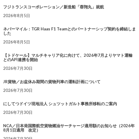
フジトランスコーポレーション／新造船「蓉翔丸」就航
2026年8月5日
ネバーマイル：TGR Haas F1 Teamとのパートナーシップ契約を締結しま
した
2026年8月5日
【トドケール】マルチキャリア化に向けて、2026年7月よりヤマト運輸
とのAPI連携を開始
2026年7月30日
JR貨物／お盆休み期間の貨物列車の運転計画について
2026年7月30日
にしてつドイツ現地法人 シュツットガルト事務所移転のご案内
2026年7月30日
NCA／日本発国際航空貨物燃油サーチャージ適用額のお知らせ（2026年
8月1日適用 改定）
2026年7月30日