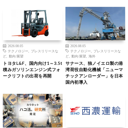
2026.08.05
2026.08.05
テクノロジー
,
プレスリリースな
テクノロジー
,
プレスリリースな
ど
,
動向/展望
ど
,
動向/展望
,
海外
トヨタL&F、国内向け1～3.5t
サナース、独ノイエロ製の港
積みガソリンエンジン式フォ
湾荷役自動化機械「ニューマ
ークリフトの出荷を再開
チックアンローダー」を日本
国内初導入