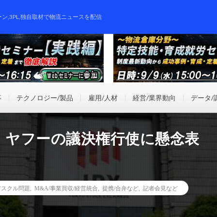
ーン,3PL,独自取材で物流ニュースを配信
事
テクノロジー/製品
雇用/人材
経営/業界動向
データ/
、ヤフーの議決権行使に懸念表
.アスクル問題
,
M&A/事業買収/経営統合
,
提携/合弁など
,
記者会見など