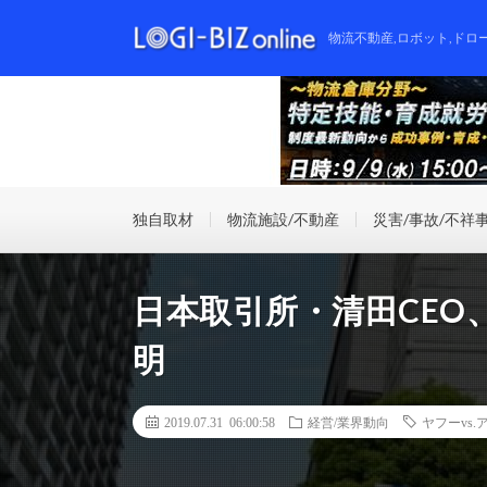
物流不動産,ロボット,ドロ
独自取材
物流施設/不動産
災害/事故/不祥
日本取引所・清田CEO
明
2019.07.31 06:00:58
経営/業界動向
ヤフーvs