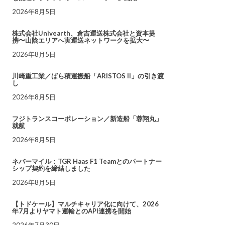
2026年8月5日
株式会社Univearth、倉吉運送株式会社と資本提
携〜山陰エリアへ実運送ネットワークを拡大〜
2026年8月5日
川崎重工業／ばら積運搬船「ARISTOS II」の引き渡
し
2026年8月5日
フジトランスコーポレーション／新造船「蓉翔丸」
就航
2026年8月5日
ネバーマイル：TGR Haas F1 Teamとのパートナー
シップ契約を締結しました
2026年8月5日
【トドケール】マルチキャリア化に向けて、2026
年7月よりヤマト運輸とのAPI連携を開始
2026年7月30日