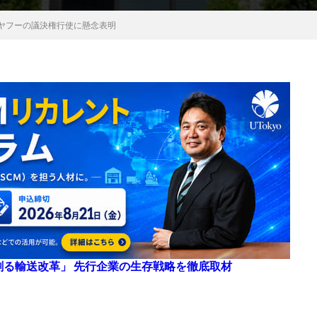
、ヤフーの議決権行使に懸念表明
来を創る輸送改革」 先行企業の生存戦略を徹底取材