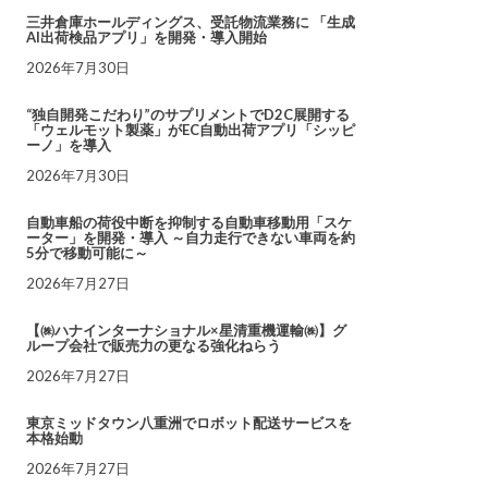
三井倉庫ホールディングス、受託物流業務に 「生成
AI出荷検品アプリ」を開発・導入開始
2026年7月30日
“独自開発こだわり”のサプリメントでD2C展開する
「ウェルモット製薬」がEC自動出荷アプリ「シッピ
ーノ」を導入
2026年7月30日
自動車船の荷役中断を抑制する自動車移動用「スケ
ーター」を開発・導入 ～自力走行できない車両を約
5分で移動可能に～
2026年7月27日
【㈱ハナインターナショナル×星清重機運輸㈱】グ
ループ会社で販売力の更なる強化ねらう
2026年7月27日
東京ミッドタウン八重洲でロボット配送サービスを
本格始動
2026年7月27日