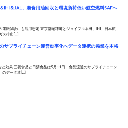
IHI＆JAL、廃食用油回収と環境負荷低い航空燃料SAFへ
運転試験にも活用想定 東京都瑞穂町とジョイフル本田、IHI、日本航
ガス排出[…]
のサプライチェーン運営効率化へデータ連携の協業を本格
など効果 三菱食品と日清食品は5月11日、食品流通のサプライチェーン
のデータ連[…]