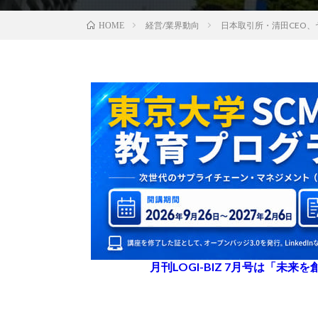
経営/業界動向
日本取引所・清田CEO
HOME
月刊LOGI-BIZ 7月号は「未