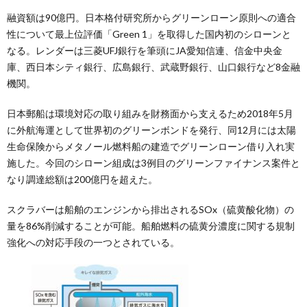
融資額は90億円。日本格付研究所からグリーンローン原則への適合
性について最上位評価「Green 1」を取得した国内初のシローンと
なる。レンダーは三菱UFJ銀行を筆頭にJA愛知信連、信金中央金
庫、西日本シティ銀行、広島銀行、武蔵野銀行、山口銀行など8金融
機関。
日本郵船は環境対応の取り組みを財務面から支えるため2018年5月
に外航海運として世界初のグリーンボンドを発行、同12月には太陽
生命保険からメタノール燃料船の建造でグリーンローン借り入れ実
施した。今回のシローン組成は3例目のグリーンファイナンス案件と
なり調達総額は200億円を超えた。
スクラバーは船舶のエンジンから排出されるSOx（硫黄酸化物）の
量を86%削減することが可能。船舶燃料の硫黄分濃度に関する規制
強化への対応手段の一つとされている。