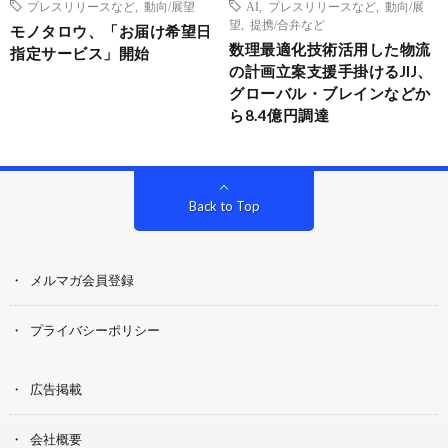
プレスリリースなど
,
動向/展望
AI
,
プレスリリースなど
,
動向/展
望
,
提携/合弁など
モノタロウ、「お届け希望日
数理最適化技術活用した物流
指定サービス」開始
の計画立案支援手掛けるJIJ、
グローバル・ブレインなどか
ら8.4億円調達
Back to Top
メルマガ会員登録
プライバシーポリシー
広告掲載
会社概要