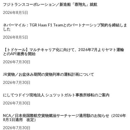
フジトランスコーポレーション／新造船「蓉翔丸」就航
2026年8月5日
ネバーマイル：TGR Haas F1 Teamとのパートナーシップ契約を締結しま
した
2026年8月5日
【トドケール】マルチキャリア化に向けて、2026年7月よりヤマト運輸
とのAPI連携を開始
2026年7月30日
JR貨物／お盆休み期間の貨物列車の運転計画について
2026年7月30日
にしてつドイツ現地法人 シュツットガルト事務所移転のご案内
2026年7月30日
NCA／日本発国際航空貨物燃油サーチャージ適用額のお知らせ（2026年
8月1日適用 改定）
2026年7月30日