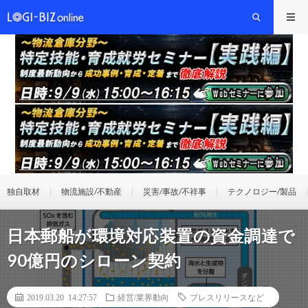
独自取材
物流施設/不動産
災害/事故/不祥事
テクノロジー/製品
日本郵船が環境対応装置の資金調達で
90億円のシローン契約
2019.03.20 14:27:57
経営/業界動向
プレスリリースなど