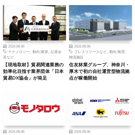
2026.08.06
2026.08.06
テクノロジー
,
動向/展望
,
記者会
プレスリリースなど
,
動向/展望
,
見など
物流施設
【現地取材】貿易関連業務の
住友林業グループ、神奈川・
効率化目指す業界団体「日本
厚木で初の自社運営型物流拠
貿易DX協会」が発足
点が稼働開始
2026.08.06
2026.08.06