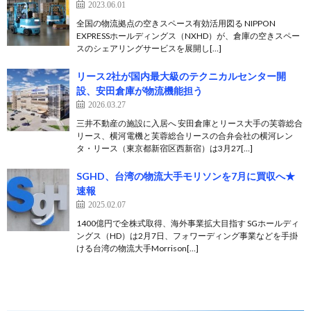
2023.06.01
全国の物流拠点の空きスペース有効活用図る NIPPON
EXPRESSホールディングス（NXHD）が、倉庫の空きスペー
スのシェアリングサービスを展開し[…]
リース2社が国内最大級のテクニカルセンター開
設、安田倉庫が物流機能担う
2026.03.27
三井不動産の施設に入居へ 安田倉庫とリース大手の芙蓉総合
リース、横河電機と芙蓉総合リースの合弁会社の横河レン
タ・リース（東京都新宿区西新宿）は3月27[…]
SGHD、台湾の物流大手モリソンを7月に買収へ★
速報
2025.02.07
1400億円で全株式取得、海外事業拡大目指す SGホールディ
ングス（HD）は2月7日、フォワーディング事業などを手掛
ける台湾の物流大手Morrison[…]