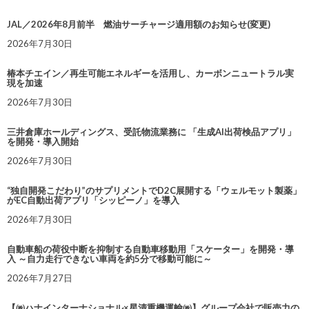
JAL／2026年8月前半 燃油サーチャージ適用額のお知らせ(変更)
2026年7月30日
椿本チエイン／再生可能エネルギーを活用し、カーボンニュートラル実
現を加速
2026年7月30日
三井倉庫ホールディングス、受託物流業務に 「生成AI出荷検品アプリ」
を開発・導入開始
2026年7月30日
“独自開発こだわり”のサプリメントでD2C展開する「ウェルモット製薬」
がEC自動出荷アプリ「シッピーノ」を導入
2026年7月30日
自動車船の荷役中断を抑制する自動車移動用「スケーター」を開発・導
入 ～自力走行できない車両を約5分で移動可能に～
2026年7月27日
【㈱ハナインターナショナル×星清重機運輸㈱】グループ会社で販売力の