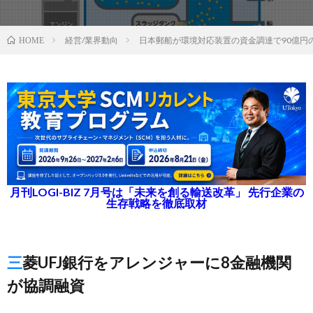
経営/業界動向
日本郵船が環境対応装置の資金調達で90億円
HOME
月刊LOGI-BIZ 7月号は「未来を創る輸送改革」 先行企業の
生存戦略を徹底取材
三菱UFJ銀行をアレンジャーに8金融機関
が協調融資