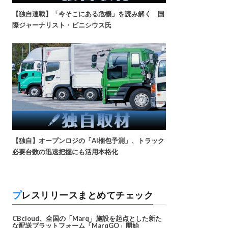
【独自連載】「今そこにある危機」を読み解く 国
際ジャーナリスト・ビニシウス氏
【独自】オープンロジの「AI梱包予測」、トラック
必要台数の迅速把握にも活用本格化
プレスリリースまとめてチェック
CBcloud、全国の「Marq」施設を起点とした新た
な配送プラットフォーム「MarqGO」開始