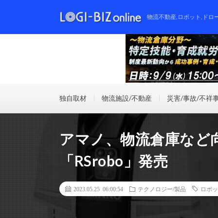
物流不動産,ロボット,ドロ
独自取材
物流施設/不動産
災害/事故/不祥
アマノ、物流倉庫など
「RSrobo」発売
2023.05.25 06:00:54
テクノロジー/製品
ロボッ