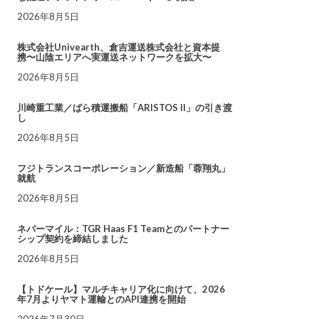
2026年8月5日
株式会社Univearth、倉吉運送株式会社と資本提
携〜山陰エリアへ実運送ネットワークを拡大〜
2026年8月5日
川崎重工業／ばら積運搬船「ARISTOS II」の引き渡
し
2026年8月5日
フジトランスコーポレーション／新造船「蓉翔丸」
就航
2026年8月5日
ネバーマイル：TGR Haas F1 Teamとのパートナー
シップ契約を締結しました
2026年8月5日
【トドケール】マルチキャリア化に向けて、2026
年7月よりヤマト運輸とのAPI連携を開始
2026年7月30日