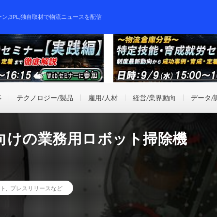
ーン,3PL,独自取材で物流ニュースを配信
事
テクノロジー/製品
雇用/人材
経営/業界動向
データ/
向けの業務用ロボット掃除機
ト
,
プレスリリースなど