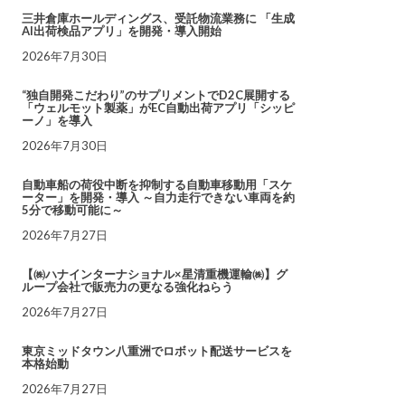
三井倉庫ホールディングス、受託物流業務に 「生成
AI出荷検品アプリ」を開発・導入開始
2026年7月30日
“独自開発こだわり”のサプリメントでD2C展開する
「ウェルモット製薬」がEC自動出荷アプリ「シッピ
ーノ」を導入
2026年7月30日
自動車船の荷役中断を抑制する自動車移動用「スケ
ーター」を開発・導入 ～自力走行できない車両を約
5分で移動可能に～
2026年7月27日
【㈱ハナインターナショナル×星清重機運輸㈱】グ
ループ会社で販売力の更なる強化ねらう
2026年7月27日
東京ミッドタウン八重洲でロボット配送サービスを
本格始動
2026年7月27日