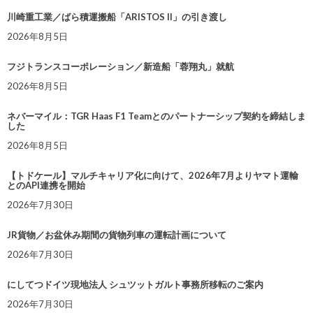
川崎重工業／ばら積運搬船「ARISTOS II」の引き渡し
2026年8月5日
フジトランスコーポレーション／新造船「蓉翔丸」就航
2026年8月5日
ネバーマイル：TGR Haas F1 Teamとのパートナーシップ契約を締結しま
した
2026年8月5日
【トドケール】マルチキャリア化に向けて、2026年7月よりヤマト運輸
とのAPI連携を開始
2026年7月30日
JR貨物／お盆休み期間の貨物列車の運転計画について
2026年7月30日
にしてつドイツ現地法人 シュツットガルト事務所移転のご案内
2026年7月30日