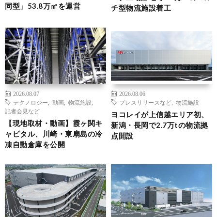
同型」53.8万㎡を運営
チ型物流施設着工
2026.08.07
2026.08.06
テクノロジー
,
動画
,
物流施設
,
プレスリリースなど
,
物流施設
記者会見など
ヨコレイが上信越エリア初、
【現地取材・動画】霞ヶ関キ
新潟・長岡で2.7万tの物流拠
ャピタル、川崎・東扇島の冷
点開設
凍自動倉庫を公開