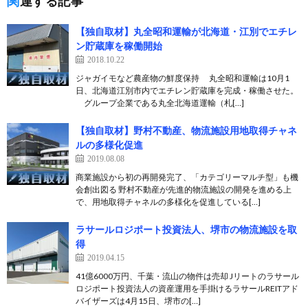
関連する記事
【独自取材】丸全昭和運輸が北海道・江別でエチレ
ン貯蔵庫を稼働開始
2018.10.22
ジャガイモなど農産物の鮮度保持 丸全昭和運輸は10月1
日、北海道江別市内でエチレン貯蔵庫を完成・稼働させた。
グループ企業である丸全北海道運輸（札[…]
【独自取材】野村不動産、物流施設用地取得チャネ
ルの多様化促進
2019.08.08
商業施設から初の再開発完了、「カテゴリーマルチ型」も機
会創出図る 野村不動産が先進的物流施設の開発を進める上
で、用地取得チャネルの多様化を促進している[…]
ラサールロジポート投資法人、堺市の物流施設を取
得
2019.04.15
41億6000万円、千葉・流山の物件は売却 Jリートのラサール
ロジポート投資法人の資産運用を手掛けるラサールREITアド
バイザーズは4月15日、堺市の[…]