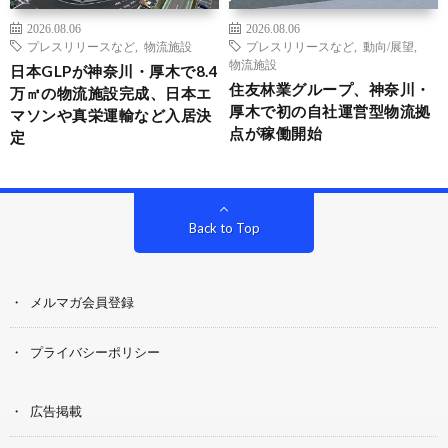
2026.08.06
2026.08.06
プレスリリースなど
,
物流施設
プレスリリースなど
,
動向/展望
,
物流施設
日本GLPが神奈川・厚木で8.4
住友林業グループ、神奈川・
万㎡の物流施設完成、日本エ
厚木で初の自社運営型物流拠
マソンや真栄運輸など入居決
点が稼働開始
定
Back to Top
メルマガ会員登録
プライバシーポリシー
広告掲載