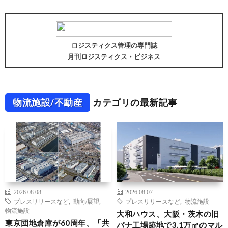
ロジスティクス管理の専門誌
月刊ロジスティクス・ビジネス
物流施設/不動産
カテゴリの最新記事
2026.08.08
2026.08.07
プレスリリースなど
,
動向/展望
,
プレスリリースなど
,
物流施設
物流施設
大和ハウス、大阪・茨木の旧
東京団地倉庫が60周年、「共
パナ工場跡地で3.1万㎡のマル