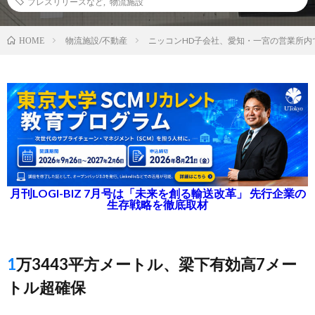
プレスリリースなど
,
物流施設
物流施設/不動産
ニッコンHD子会社、愛知・一宮の営業所内
HOME
月刊LOGI-BIZ 7月号は「未来を創る輸送改革」 先行企業の
生存戦略を徹底取材
1万3443平方メートル、梁下有効高7メー
トル超確保