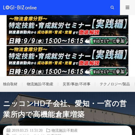
独自取材
物流施設/不動産
災害/事故/不祥事
テクノロジー/製品
ニッコンHD子会社、愛知・一宮の営
業所内で高機能倉庫増築
2019.03.25 11:51:20
物流施設/不動産