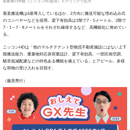
新倉庫の外観（ニッコンHD提供）※クリックで拡大
垂直搬送機は6基導入しているほか、2方向に搬送可能な埋め込み式
のコンベヤーなどを採用。梁下有効高は1階で7・5メートル、2階で
7・1～7・8メートルをそれぞれ確保するなど、高機能化に努めてい
る。
ニッコンHDは「他のマルチテナント型物流不動産施設にはない上下
階搬送能力、重量物対応床荷重設計、梁下有効高、一部区画空調、
騒音低減配慮などの特色ある機能を備えている」とアピール。多様
な荷物の受け入れを目指す。
（藤原秀行）