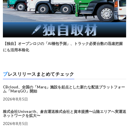
【独自】オープンロジの「AI梱包予測」、トラック必要台数の迅速把握
にも活用本格化
プレスリリースまとめてチェック
CBcloud、全国の「Marq」施設を起点とした新たな配送プラットフォー
ム「MarqGO」開始
2026年8月5日
株式会社Univearth、倉吉運送株式会社と資本提携〜山陰エリアへ実運送
ネットワークを拡大〜
2026年8月5日