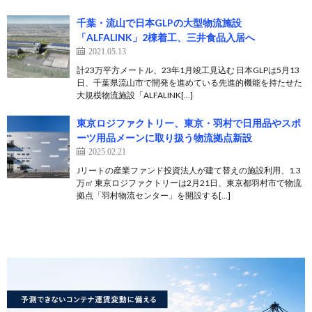
千葉・流山で日本GLPの大型物流施設
「ALFALINK」2棟着工、三井食品入居へ
2021.05.13
計23万平方メートル、23年1月竣工見込む 日本GLPは5月13
日、千葉県流山市で開発を進めている先進的機能を持たせた
大規模物流施設「ALFALINK[…]
東京ロジファクトリー、東京・羽村で日用品やスポ
ーツ用品メーンに取り扱う物流拠点新設
2025.02.21
Jリートの産業ファンド投資法人が建て替えの施設利用、1.3
万㎡ 東京ロジファクトリーは2月21日、東京都羽村市で物流
拠点「羽村物流センター」を開設する[…]