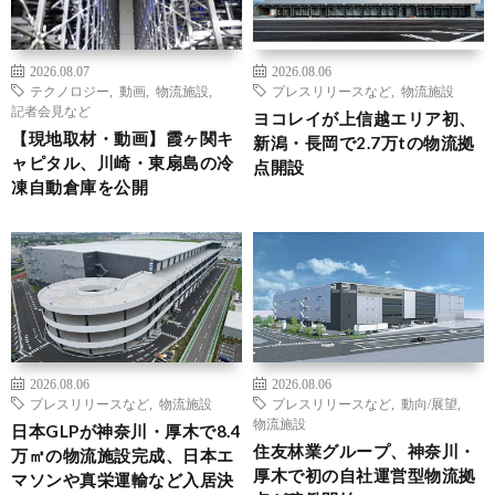
2026.08.07
2026.08.06
テクノロジー
,
動画
,
物流施設
,
プレスリリースなど
,
物流施設
記者会見など
ヨコレイが上信越エリア初、
【現地取材・動画】霞ヶ関キ
新潟・長岡で2.7万tの物流拠
ャピタル、川崎・東扇島の冷
点開設
凍自動倉庫を公開
2026.08.06
2026.08.06
プレスリリースなど
,
物流施設
プレスリリースなど
,
動向/展望
,
物流施設
日本GLPが神奈川・厚木で8.4
住友林業グループ、神奈川・
万㎡の物流施設完成、日本エ
厚木で初の自社運営型物流拠
マソンや真栄運輸など入居決