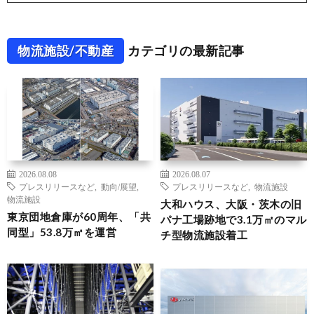
物流施設/不動産
カテゴリの最新記事
2026.08.08
2026.08.07
プレスリリースなど
,
動向/展望
,
プレスリリースなど
,
物流施設
物流施設
大和ハウス、大阪・茨木の旧
東京団地倉庫が60周年、「共
パナ工場跡地で3.1万㎡のマル
同型」53.8万㎡を運営
チ型物流施設着工