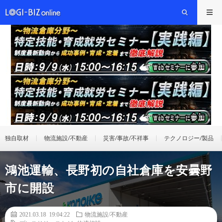
独自取材
物流施設/不動産
災害/事故/不祥事
テクノロジー/製品
鴻池運輸、長野初の自社倉庫を安曇野
市に開設
2021.03.18 19:04:22
物流施設/不動産