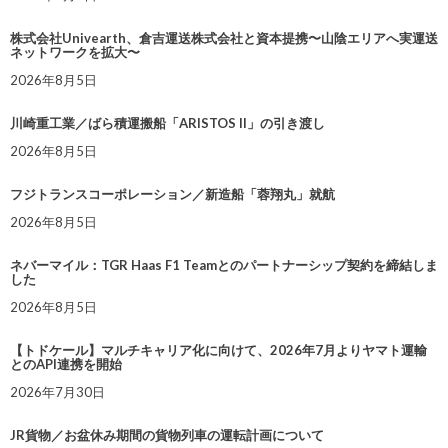
株式会社Univearth、倉吉運送株式会社と資本提携〜山陰エリアへ実運送
ネットワークを拡大〜
2026年8月5日
川崎重工業／ばら積運搬船「ARISTOS II」の引き渡し
2026年8月5日
フジトランスコーポレーション／新造船「蓉翔丸」就航
2026年8月5日
ネバーマイル：TGR Haas F1 Teamとのパートナーシップ契約を締結しま
した
2026年8月5日
【トドケール】マルチキャリア化に向けて、2026年7月よりヤマト運輸
とのAPI連携を開始
2026年7月30日
JR貨物／お盆休み期間の貨物列車の運転計画について