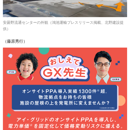
安曇野流通センターの外観（鴻池運輸プレスリリース掲載、北野建設提
供）
（藤原秀行）