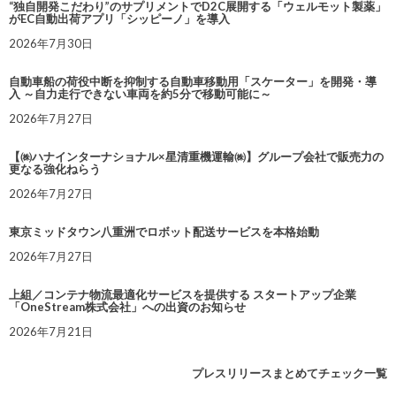
“独自開発こだわり”のサプリメントでD2C展開する「ウェルモット製薬」
がEC自動出荷アプリ「シッピーノ」を導入
2026年7月30日
自動車船の荷役中断を抑制する自動車移動用「スケーター」を開発・導
入 ～自力走行できない車両を約5分で移動可能に～
2026年7月27日
【㈱ハナインターナショナル×星清重機運輸㈱】グループ会社で販売力の
更なる強化ねらう
2026年7月27日
東京ミッドタウン八重洲でロボット配送サービスを本格始動
2026年7月27日
上組／コンテナ物流最適化サービスを提供する スタートアップ企業
「OneStream株式会社」への出資のお知らせ
2026年7月21日
プレスリリースまとめてチェック一覧