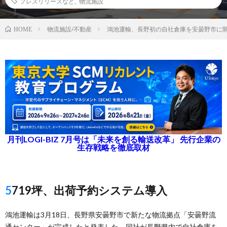
プレスリリースなど
,
物流施設
物流施設/不動産
鴻池運輸、長野初の自社倉庫を安曇野市に
HOME
月刊LOGI-BIZ 7月号は「未来を創る輸送改革」 先行企業の
生存戦略を徹底取材
5719坪、出荷予約システム導入
鴻池運輸は3月18日、長野県安曇野市で新たな物流拠点「安曇野流
通センター」が完成したと発表した。同社が長野県内で自社倉庫を