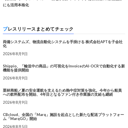
にも活用本格化
プレスリリースまとめてチェック
両備システムズ、物流自動化システムを手掛ける 株式会社APTを子会社
化
2026年8月9日
Shippio、「輸送中の商品」の可視化をInvoiceのAI-OCRで自動化する新
機能を提供開始
2026年8月9日
栗林商船／夏の安全運航を支えるため熱中症対策を強化。今年から船員
への飲料配布を開始、4年目となるファン付き作業服の支給も継続
2026年8月9日
CBcloud、全国の「Marq」施設を起点とした新たな配送プラットフォー
ム「MarqGO」開始
2026年8月5日