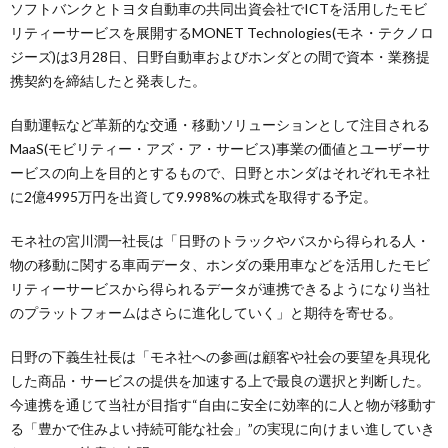
ソフトバンクとトヨタ自動車の共同出資会社でICTを活用したモビ
リティーサービスを展開するMONET Technologies(モネ・テクノロ
ジーズ)は3月28日、日野自動車およびホンダとの間で資本・業務提
携契約を締結したと発表した。
自動運転など革新的な交通・移動ソリューションとして注目される
MaaS(モビリティー・アズ・ア・サービス)事業の価値とユーザーサ
ービスの向上を目的とするもので、日野とホンダはそれぞれモネ社
に2億4995万円を出資して9.998%の株式を取得する予定。
モネ社の宮川潤一社長は「日野のトラックやバスから得られる人・
物の移動に関する車両データ、ホンダの乗用車などを活用したモビ
リティーサービスから得られるデータが連携できるようになり当社
のプラットフォームはさらに進化していく」と期待を寄せる。
日野の下義生社長は「モネ社への参画は顧客や社会の要望を具現化
した商品・サービスの提供を加速する上で最良の選択と判断した。
今連携を通じて当社が目指す“自由に安全に効率的に人と物が移動す
る「豊かで住みよい持続可能な社会」”の実現に向けまい進していき