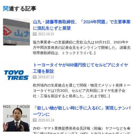
関連する記事
山九・諸藤専務取締役、「2024年問題」で主要事業
に混乱生じずと展望
2023.10.31
協力事業者への支援継続に意欲 山九は10月31日、2023年9
月中間決算発表の記者会見をオンラインで開催した。 諸藤克
明専務取締役は、トラックドライバ[…]
トーヨータイヤが488億円投じてセルビアにタイヤ
工場を新設
2019.07.31
欧州域内の生産拠点を通じて関税・物流でメリット発揮 トー
ヨータイヤは7月30日、セルビア共和国にタイヤ生産子会
社・工場を新設すると発表した。これまで欧[…]
「欲しい物が欲しい時に手に入るEC」実現しナンバ
ーワンに
2020.03.24
ZHD・ヤマト業務提携発表会見詳報（前編） ヤフーなどを傘
下に持つZホールディングス（HD）とヤマトホールディング