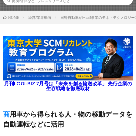
提携/合弁など
,
プレスリリースなど
経営/業界動向
日野自動車がMaaS事業のモネ・テクノロジ
HOME
月刊LOGI-BIZ 7月号は「未来を創る輸送改革」 先行企業の
生存戦略を徹底取材
商用車から得られる人・物の移動データを
自動運転などに活用