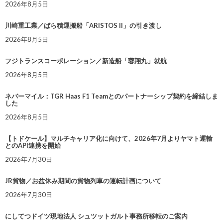
2026年8月5日
川崎重工業／ばら積運搬船「ARISTOS II」の引き渡し
2026年8月5日
フジトランスコーポレーション／新造船「蓉翔丸」就航
2026年8月5日
ネバーマイル：TGR Haas F1 Teamとのパートナーシップ契約を締結しま
した
2026年8月5日
【トドケール】マルチキャリア化に向けて、2026年7月よりヤマト運輸
とのAPI連携を開始
2026年7月30日
JR貨物／お盆休み期間の貨物列車の運転計画について
2026年7月30日
にしてつドイツ現地法人 シュツットガルト事務所移転のご案内