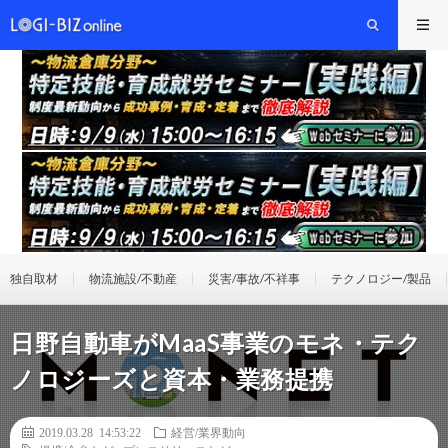
独自取材
物流施設/不動産
災害/事故/不祥事
テクノロジー/製品
日野自動車がMaaS事業のモネ・テク
ノロジーズと資本・業務提携
2019.03.28 14:53:22
経営/業界動向