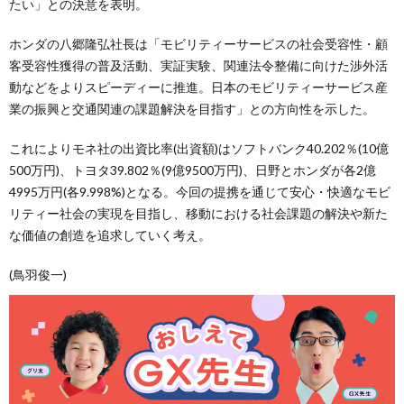
たい」との決意を表明。
ホンダの八郷隆弘社長は「モビリティーサービスの社会受容性・顧
客受容性獲得の普及活動、実証実験、関連法令整備に向けた渉外活
動などをよりスピーディーに推進。日本のモビリティーサービス産
業の振興と交通関連の課題解決を目指す」との方向性を示した。
これによりモネ社の出資比率(出資額)はソフトバンク40.202％(10億
500万円)、トヨタ39.802％(9億9500万円)、日野とホンダが各2億
4995万円(各9.998%)となる。今回の提携を通じて安心・快適なモビ
リティー社会の実現を目指し、移動における社会課題の解決や新た
な価値の創造を追求していく考え。
(鳥羽俊一)