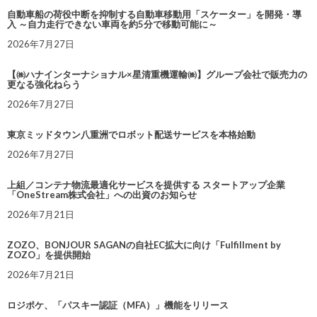
自動車船の荷役中断を抑制する自動車移動用「スケーター」を開発・導
入 ～自力走行できない車両を約5分で移動可能に～
2026年7月27日
【㈱ハナインターナショナル×星清重機運輸㈱】グループ会社で販売力の
更なる強化ねらう
2026年7月27日
東京ミッドタウン八重洲でロボット配送サービスを本格始動
2026年7月27日
上組／コンテナ物流最適化サービスを提供する スタートアップ企業
「OneStream株式会社」への出資のお知らせ
2026年7月21日
ZOZO、BONJOUR SAGANの自社EC拡大に向け「Fulfillment by
ZOZO」を提供開始
2026年7月21日
ロジポケ、「パスキー認証（MFA）」機能をリリース