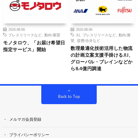
2026.08.06
2026.08.06
プレスリリースなど
,
動向/展望
AI
,
プレスリリースなど
,
動向/展
望
,
提携/合弁など
モノタロウ、「お届け希望日
数理最適化技術活用した物流
指定サービス」開始
の計画立案支援手掛けるJIJ、
グローバル・ブレインなどか
ら8.4億円調達
Back to Top
メルマガ会員登録
プライバシーポリシー