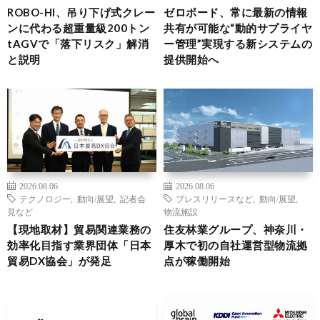
ROBO-HI、吊り下げ式クレー
ゼロボード、常に最新の情報
ンに代わる超重量級200トン
共有が可能な“動的サプライヤ
tAGVで「落下リスク」解消
ー管理”実現する新システムの
と説明
提供開始へ
2026.08.06
2026.08.06
テクノロジー
,
動向/展望
,
記者会
プレスリリースなど
,
動向/展望
,
見など
物流施設
【現地取材】貿易関連業務の
住友林業グループ、神奈川・
効率化目指す業界団体「日本
厚木で初の自社運営型物流拠
貿易DX協会」が発足
点が稼働開始