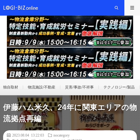
独自取材
物流施設/不動産
災害/事故/不祥事
テクノロジー/製品
伊藤ハム米久、24年に関東エリアの物
流拠点再編
2023.08.04 13:22:03
nocategory