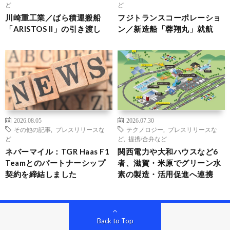
ど
ど
川崎重工業／ばら積運搬船
フジトランスコーポレーショ
「ARISTOS II」の引き渡し
ン／新造船「蓉翔丸」就航
2026.08.05
2026.07.30
その他の記事
,
プレスリリースな
テクノロジー
,
プレスリリースな
ど
ど
,
提携/合弁など
ネバーマイル：TGR Haas F1
関西電力や大和ハウスなど6
Teamとのパートナーシップ
者、滋賀・米原でグリーン水
契約を締結しました
素の製造・活用促進へ連携
Back to Top