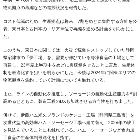
物流拠点の再編などの進捗状況を報告した。
コスト低減のため、生産拠点は将来、7割をめどに集約する方針を公
表。東日本と西日本のエリア単位で再編を進める計画を明らかにし
た。
このうち、東日本に関しては、火災で稼働をストップしていた静岡
県沼津市の「夢工場」を、需要が伸びている冷凍食品の工場として
再建し、23年度上半期中をめどに再稼働させることに言及。生産体
制を最適化する狙いを明らかにした。今後は2024年に関東エリアの
物流拠点を集約していく計画についても触れている。
また、ラインの自動化を推進し、ソーセージの自動化生産能力を5割
高めるとともに、製造工程のDXも加速させる方向性を打ち出した。
併せて、伊藤ハム米久ブランドのケンコー工場（静岡県三島市）を
次世代型の高効率ハム・ソーセージ工場へ建て替え、2026年の竣工
を見込んでいることにも触れている。ハム・ソーセージなど食肉加
工食品の生産体制最適化を目指す。