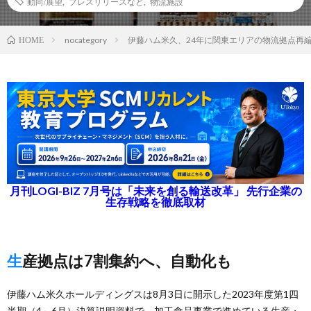
動向/展望
,
プレスリリースなど
,
物流施設
nocategory
伊藤ハム米久、24年に関東エリアの物流拠点再
HOME
月刊LOGI-BIZ 7月号は「未来を創る輸送改革」 先行企業の
生存戦略を徹底取材
生産拠点は7割集約へ、自動化も
伊藤ハム米久ホールディングスは8月3日に開示した2023年度第1四
半期（4～6月）決算説明資料で、加工食品事業で進めている生産・