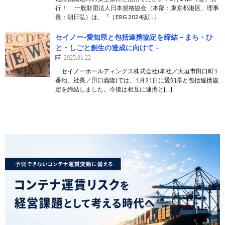
行！ 一般財団法人日本規格協会（本部：東京都港区、理事
長：朝日弘）は、『［ERG 2024版[…]
セイノー-愛知県と包括連携協定を締結－まち・ひ
と・しごと創生の達成に向けて－
2025.01.22
セイノーホールディングス株式会社(本社／大垣市田口町1
番地、社長／田口義隆)では、1月21日に愛知県と包括連携協
定を締結しました。今後は相互に連携と[…]