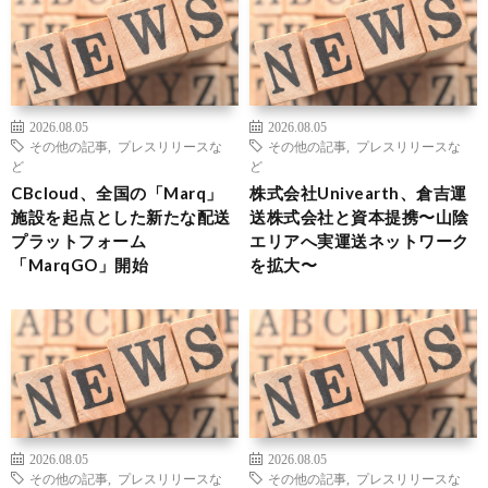
2026.08.05
2026.08.05
その他の記事
,
プレスリリースな
その他の記事
,
プレスリリースな
ど
ど
CBcloud、全国の「Marq」
株式会社Univearth、倉吉運
施設を起点とした新たな配送
送株式会社と資本提携〜山陰
プラットフォーム
エリアへ実運送ネットワーク
「MarqGO」開始
を拡大〜
2026.08.05
2026.08.05
その他の記事
,
プレスリリースな
その他の記事
,
プレスリリースな