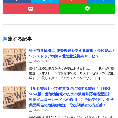
関連する記事
野々市運輸機工-能登復興を支える重量・長尺製品の
ワンストップ物流＆北陸物流拠点サービス
2025.05.08
御社が北陸に拠点を持つ必要はありません。――我々が幹線
輸送・天井クレーン付き倉庫での一時保管・現場への二次配
送まで一貫して担い、混載やチャーターなどニ[…]
【新刊書籍】化学物質管理に関する書籍『［ERG
2024版］危険物輸送のための緊急時応急措置指針
容器イエローカードへの適用』ご予約受付中。化学
薬品関係の危険物輸送・取扱関係者の方必携！
2025.02.25
危険物輸送時の安全策にご活用ください！3月14日（金）発