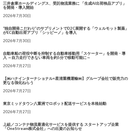
三井倉庫ホールディングス、受託物流業務に 「生成AI出荷検品アプリ」
を開発・導入開始
2026年7月30日
“独自開発こだわり”のサプリメントでD2C展開する「ウェルモット製薬」
がEC自動出荷アプリ「シッピーノ」を導入
2026年7月30日
自動車船の荷役中断を抑制する自動車移動用「スケーター」を開発・導
入 ～自力走行できない車両を約5分で移動可能に～
2026年7月27日
【㈱ハナインターナショナル×星清重機運輸㈱】グループ会社で販売力の
更なる強化ねらう
2026年7月27日
東京ミッドタウン八重洲でロボット配送サービスを本格始動
2026年7月27日
上組／コンテナ物流最適化サービスを提供する スタートアップ企業
「OneStream株式会社」への出資のお知らせ