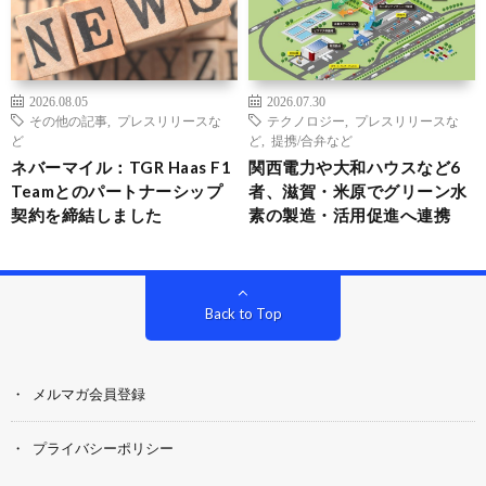
2026.08.05
2026.07.30
その他の記事
,
プレスリリースな
テクノロジー
,
プレスリリースな
ど
ど
,
提携/合弁など
ネバーマイル：TGR Haas F1
関西電力や大和ハウスなど6
Teamとのパートナーシップ
者、滋賀・米原でグリーン水
契約を締結しました
素の製造・活用促進へ連携
Back to Top
メルマガ会員登録
プライバシーポリシー