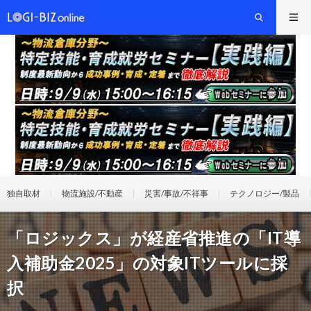
独自取材
物流施設/不動産
災害/事故/不祥事
テクノロジー/製品
「ロジックス」が経産省推進の「IT導
入補助金2025」の対象ITツールに採
択