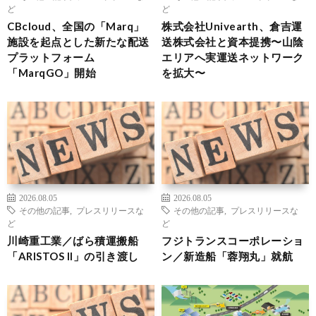
ど
ど
CBcloud、全国の「Marq」
株式会社Univearth、倉吉運
施設を起点とした新たな配送
送株式会社と資本提携〜山陰
プラットフォーム
エリアへ実運送ネットワーク
「MarqGO」開始
を拡大〜
2026.08.05
2026.08.05
その他の記事
,
プレスリリースな
その他の記事
,
プレスリリースな
ど
ど
川崎重工業／ばら積運搬船
フジトランスコーポレーショ
「ARISTOS II」の引き渡し
ン／新造船「蓉翔丸」就航