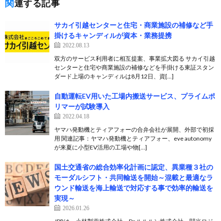
関連する記事
サカイ引越センターと住宅・商業施設の補修など手
掛けるキャンディルが資本・業務提携
2022.08.13
双方のサービス利用者に相互提案、事業拡大図る サカイ引越
センターと住宅や商業施設の補修などを手掛ける東証スタン
ダード上場のキャンディルは8月12日、資[…]
自動運転EV用いた工場内搬送サービス、プライムポ
リマーが試験導入
2022.04.18
ヤマハ発動機とティアフォーの合弁会社が展開、外部で初採
用 関連記事：ヤマハ発動機とティアフォー、eve autonomy
が来夏に小型EV活用の工場や物[…]
国土交通省の総合効率化計画に認定、異業種３社の
モーダルシフト・共同輸送を開始～混載と最適なラ
ウンド輸送を海上輸送で対応する事で効率的輸送を
実現～
2026.01.26