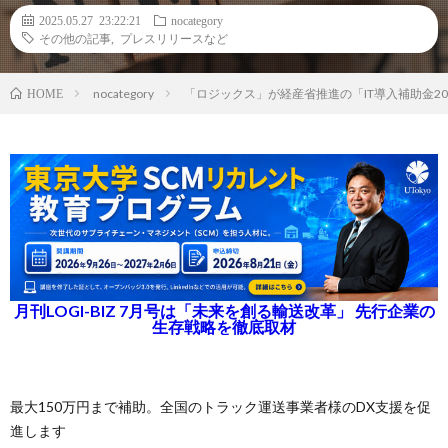
2025.05.27 23:22:21
nocategory
その他の記事
,
プレスリリースなど
nocategory
「ロジックス」が経産省推進の「IT導入補助金20
HOME
月刊LOGI-BIZ 7月号は「未来を創る輸送改革」 先行企業の
生存戦略を徹底取材
最大150万円まで補助。全国のトラック運送事業者様のDX支援を促
進します