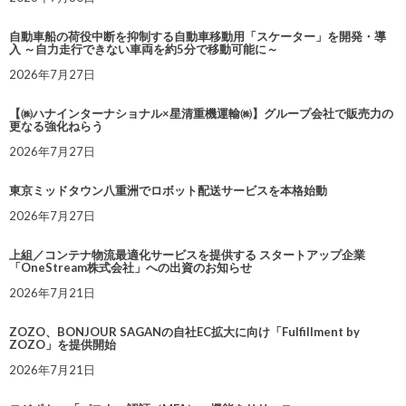
自動車船の荷役中断を抑制する自動車移動用「スケーター」を開発・導
入 ～自力走行できない車両を約5分で移動可能に～
2026年7月27日
【㈱ハナインターナショナル×星清重機運輸㈱】グループ会社で販売力の
更なる強化ねらう
2026年7月27日
東京ミッドタウン八重洲でロボット配送サービスを本格始動
2026年7月27日
上組／コンテナ物流最適化サービスを提供する スタートアップ企業
「OneStream株式会社」への出資のお知らせ
2026年7月21日
ZOZO、BONJOUR SAGANの自社EC拡大に向け「Fulfillment by
ZOZO」を提供開始
2026年7月21日