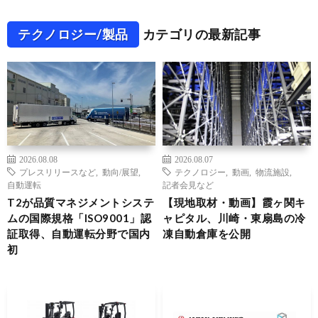
テクノロジー/製品
カテゴリの最新記事
2026.08.08
2026.08.07
プレスリリースなど
,
動向/展望
,
テクノロジー
,
動画
,
物流施設
,
自動運転
記者会見など
T2が品質マネジメントシステ
【現地取材・動画】霞ヶ関キ
ムの国際規格「ISO9001」認
ャピタル、川崎・東扇島の冷
証取得、自動運転分野で国内
凍自動倉庫を公開
初