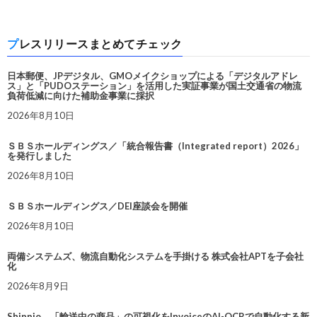
プレスリリースまとめてチェック
日本郵便、JPデジタル、GMOメイクショップによる「デジタルアドレ
ス」と「PUDOステーション」を活用した実証事業が国土交通省の物流
負荷低減に向けた補助金事業に採択
2026年8月10日
ＳＢＳホールディングス／「統合報告書（Integrated report）2026」
を発行しました
2026年8月10日
ＳＢＳホールディングス／DEI座談会を開催
2026年8月10日
両備システムズ、物流自動化システムを手掛ける 株式会社APTを子会社
化
2026年8月9日
Shippio、「輸送中の商品」の可視化をInvoiceのAI-OCRで自動化する新