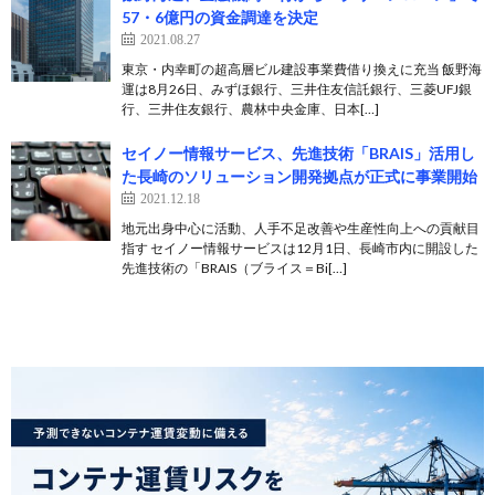
57・6億円の資金調達を決定
2021.08.27
東京・内幸町の超高層ビル建設事業費借り換えに充当 飯野海
運は8月26日、みずほ銀行、三井住友信託銀行、三菱UFJ銀
行、三井住友銀行、農林中央金庫、日本[…]
セイノー情報サービス、先進技術「BRAIS」活用し
た長崎のソリューション開発拠点が正式に事業開始
2021.12.18
地元出身中心に活動、人手不足改善や生産性向上への貢献目
指す セイノー情報サービスは12月1日、長崎市内に開設した
先進技術の「BRAIS（ブライス＝Bi[…]