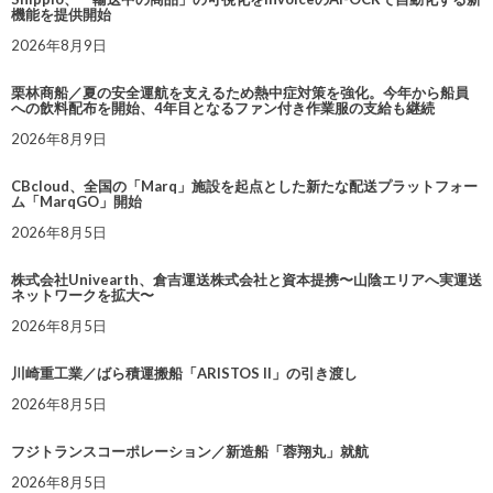
機能を提供開始
2026年8月9日
栗林商船／夏の安全運航を支えるため熱中症対策を強化。今年から船員
への飲料配布を開始、4年目となるファン付き作業服の支給も継続
2026年8月9日
CBcloud、全国の「Marq」施設を起点とした新たな配送プラットフォー
ム「MarqGO」開始
2026年8月5日
株式会社Univearth、倉吉運送株式会社と資本提携〜山陰エリアへ実運送
ネットワークを拡大〜
2026年8月5日
川崎重工業／ばら積運搬船「ARISTOS II」の引き渡し
2026年8月5日
フジトランスコーポレーション／新造船「蓉翔丸」就航
2026年8月5日