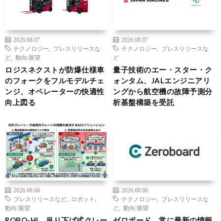
2026.08.07
2026.08.07
テクノロジー
,
プレスリリースな
テクノロジー
,
プレスリリースな
ど
,
動向/展望
ど
ロジスネクストが防爆仕様車
量子技術のエー・スター・ク
のフォークをフルモデルチェ
ォンタム、JALエンジニアリ
ンジ、オペレーターの快適性
ングから航空機の故障予測分
向上図る
析基盤構築を受託
2026.08.06
2026.08.06
プレスリリースなど
,
ロボット
,
テクノロジー
,
プレスリリースな
動向/展望
ど
,
動向/展望
ROBO-HI、吊り下げ式クレー
ゼロボード、常に最新の情報