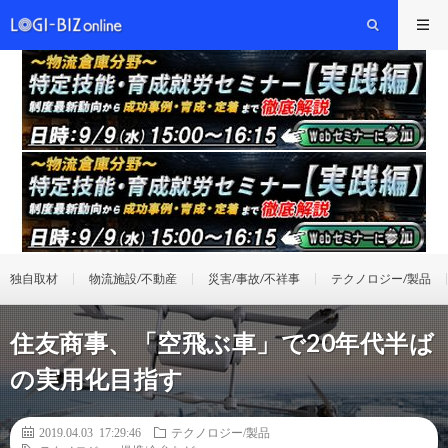
独自取材
物流施設/不動産
災害/事故/不祥事
テクノロジー/製品
住友商事、「空飛ぶ車」で20年代半ば
の実用化目指す
2019.04.03 17:29:46
テクノロジー/製品