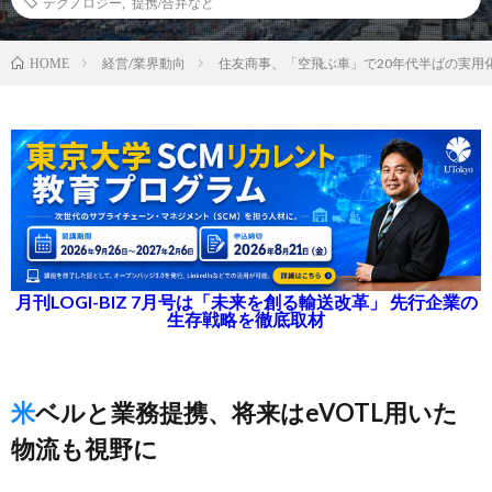
テクノロジー
,
提携/合弁など
経営/業界動向
住友商事、「空飛ぶ車」で20年代半ばの実用
HOME
月刊LOGI-BIZ 7月号は「未来を創る輸送改革」 先行企業の
生存戦略を徹底取材
米ベルと業務提携、将来はeVOTL用いた
物流も視野に