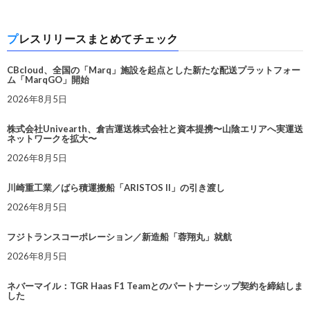
プレスリリースまとめてチェック
CBcloud、全国の「Marq」施設を起点とした新たな配送プラットフォー
ム「MarqGO」開始
2026年8月5日
株式会社Univearth、倉吉運送株式会社と資本提携〜山陰エリアへ実運送
ネットワークを拡大〜
2026年8月5日
川崎重工業／ばら積運搬船「ARISTOS II」の引き渡し
2026年8月5日
フジトランスコーポレーション／新造船「蓉翔丸」就航
2026年8月5日
ネバーマイル：TGR Haas F1 Teamとのパートナーシップ契約を締結しま
した