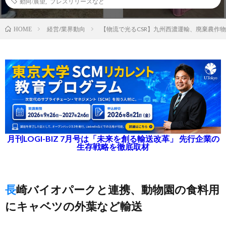
動向/展望
,
プレスリリースなど
経営/業界動向
【物流で光るCSR】九州西濃運輸、廃棄農作
HOME
月刊LOGI-BIZ 7月号は「未来を創る輸送改革」 先行企業の
生存戦略を徹底取材
長崎バイオパークと連携、動物園の食料用
にキャベツの外葉など輸送