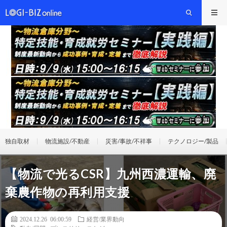
独自取材
物流施設/不動産
災害/事故/不祥事
テクノロジー/製品
【物流で光るCSR】九州西濃運輸、廃
棄農作物の再利用支援
2024.12.26 06:00:59
経営/業界動向