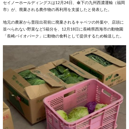
セイノーホールディングスは12月24日、傘下の九州西濃運輸（福岡
市）が、廃棄される農作物の再利用を支援したと発表した。
地元の農家から普段出荷前に廃棄されるキャベツの外葉や、店頭に
並べられない野菜など5箱分を、12月18日に長崎県西海市の動物園
「長崎バイオパーク」に動物の食料として提供するため輸送した。