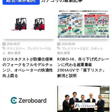
2026.08.07
2026.08.06
テクノロジー
,
プレスリリースな
プレスリリースなど
,
ロボット
,
ど
,
動向/展望
動向/展望
ロジスネクストが防爆仕様車
ROBO-HI、吊り下げ式クレー
のフォークをフルモデルチェ
ンに代わる超重量級
ンジ、オペレーターの快適性
200tAGVで「落下リスク」
向上図る
解消と説明