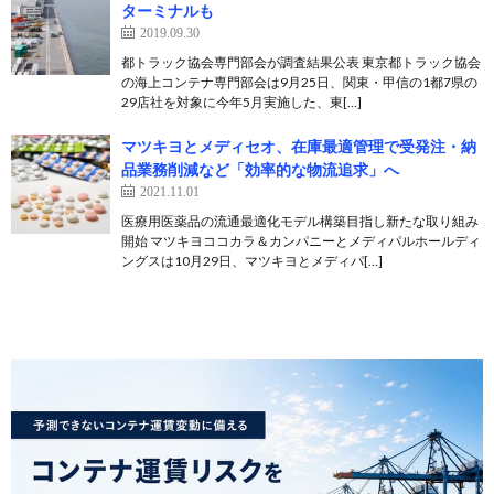
ターミナルも
2019.09.30
都トラック協会専門部会が調査結果公表 東京都トラック協会
の海上コンテナ専門部会は9月25日、関東・甲信の1都7県の
29店社を対象に今年5月実施した、東[…]
マツキヨとメディセオ、在庫最適管理で受発注・納
品業務削減など「効率的な物流追求」へ
2021.11.01
医療用医薬品の流通最適化モデル構築目指し新たな取り組み
開始 マツキヨココカラ＆カンパニーとメディパルホールディ
ングスは10月29日、マツキヨとメディパ[…]