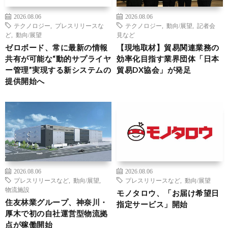
2026.08.06
2026.08.06
テクノロジー
,
プレスリリースな
テクノロジー
,
動向/展望
,
記者会
ど
,
動向/展望
見など
ゼロボード、常に最新の情報
【現地取材】貿易関連業務の
共有が可能な“動的サプライヤ
効率化目指す業界団体「日本
ー管理”実現する新システムの
貿易DX協会」が発足
提供開始へ
2026.08.06
2026.08.06
プレスリリースなど
,
動向/展望
,
プレスリリースなど
,
動向/展望
物流施設
モノタロウ、「お届け希望日
住友林業グループ、神奈川・
指定サービス」開始
厚木で初の自社運営型物流拠
点が稼働開始