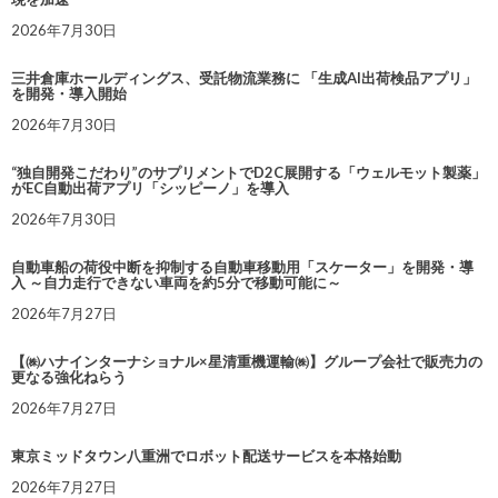
2026年7月30日
三井倉庫ホールディングス、受託物流業務に 「生成AI出荷検品アプリ」
を開発・導入開始
2026年7月30日
“独自開発こだわり”のサプリメントでD2C展開する「ウェルモット製薬」
がEC自動出荷アプリ「シッピーノ」を導入
2026年7月30日
自動車船の荷役中断を抑制する自動車移動用「スケーター」を開発・導
入 ～自力走行できない車両を約5分で移動可能に～
2026年7月27日
【㈱ハナインターナショナル×星清重機運輸㈱】グループ会社で販売力の
更なる強化ねらう
2026年7月27日
東京ミッドタウン八重洲でロボット配送サービスを本格始動
2026年7月27日