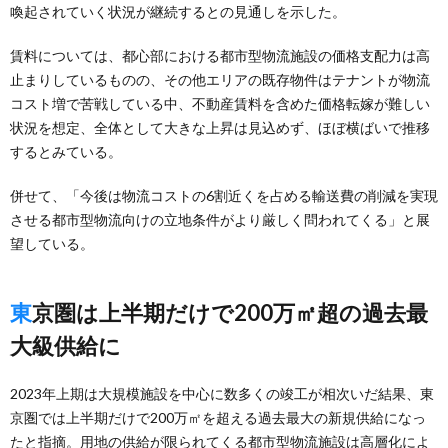
喚起されていく状況が継続するとの見通しを示した。
賃料については、都心部における都市型物流施設の価格支配力は高
止まりしているものの、その他エリアの既存物件はテナントが物流
コスト増で苦戦している中、不動産賃料を含めた価格転嫁が難しい
状況を想定、全体として大きな上昇は見込めず、ほぼ横ばいで推移
するとみている。
併せて、「今後は物流コストの6割近くを占める輸送費の削減を実現
させる都市型物流向けの立地条件がより厳しく問われてくる」と展
望している。
東京圏は上半期だけで200万㎡超の過去最
大級供給に
2023年上期は大規模施設を中心に数多くの竣工が相次いだ結果、東
京圏では上半期だけで200万㎡を超える過去最大の新規供給になっ
たと指摘。用地の供給が限られてくる都市型物流施設は高層化によ