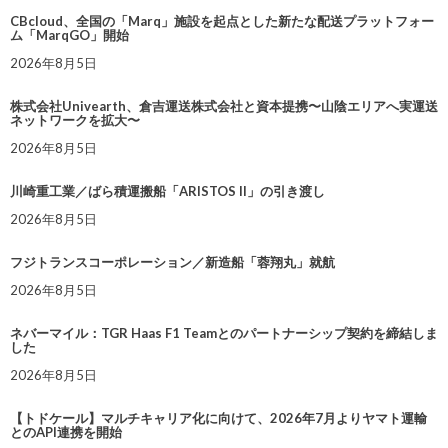
CBcloud、全国の「Marq」施設を起点とした新たな配送プラットフォー
ム「MarqGO」開始
2026年8月5日
株式会社Univearth、倉吉運送株式会社と資本提携〜山陰エリアへ実運送
ネットワークを拡大〜
2026年8月5日
川崎重工業／ばら積運搬船「ARISTOS II」の引き渡し
2026年8月5日
フジトランスコーポレーション／新造船「蓉翔丸」就航
2026年8月5日
ネバーマイル：TGR Haas F1 Teamとのパートナーシップ契約を締結しま
した
2026年8月5日
【トドケール】マルチキャリア化に向けて、2026年7月よりヤマト運輸
とのAPI連携を開始