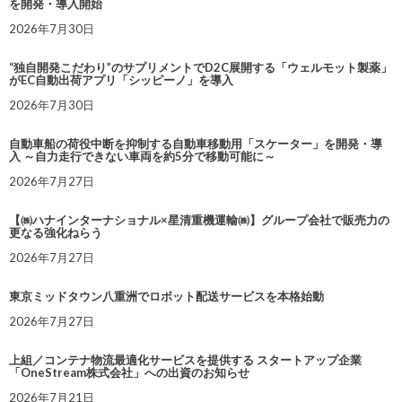
を開発・導入開始
2026年7月30日
“独自開発こだわり”のサプリメントでD2C展開する「ウェルモット製薬」
がEC自動出荷アプリ「シッピーノ」を導入
2026年7月30日
自動車船の荷役中断を抑制する自動車移動用「スケーター」を開発・導
入 ～自力走行できない車両を約5分で移動可能に～
2026年7月27日
【㈱ハナインターナショナル×星清重機運輸㈱】グループ会社で販売力の
更なる強化ねらう
2026年7月27日
東京ミッドタウン八重洲でロボット配送サービスを本格始動
2026年7月27日
上組／コンテナ物流最適化サービスを提供する スタートアップ企業
「OneStream株式会社」への出資のお知らせ
2026年7月21日