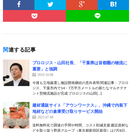
関連する記事
プロロジス・山田社長、「千葉県は首都圏の物流に
重要」と強調
2019.10.08
今後も立地厳選し施設開発継続の意向表明 関連記事：プロロ
ジス、千葉市内で14・7万平方メートルの新たなマルチテナ
ント型物流施設が完成 プロロジスの山田[…]
建材通販サイト「アウンワークス」、沖縄で内装下
地材などの倉庫受け取りサービス開始
2025.07.08
送料無料化で調達の手間や時間、コスト削減支援 建設資材な
どを取り扱う野原グループ（東京都新宿区新宿）は7月8日、