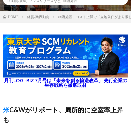
動向/展望
,
プレスリリースなど
,
物流施設
経営/業界動向
物流施設、コスト上昇で「立地条件がより厳
HOME
月刊LOGI-BIZ 7月号は「未来を創る輸送改革」 先行企業の
生存戦略を徹底取材
米C&Wがリポート、局所的に空室率上昇
も