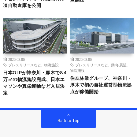
凍自動倉庫を公開
2026.08.06
2026.08.06
プレスリリースなど
,
物流施設
プレスリリースなど
,
動向/展望
,
物流施設
日本GLPが神奈川・厚木で8.4
住友林業グループ、神奈川・
万㎡の物流施設完成、日本エ
厚木で初の自社運営型物流拠
マソンや真栄運輸など入居決
点が稼働開始
定
Back to Top