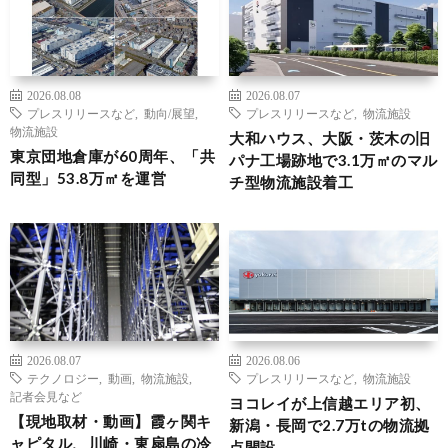
2026.08.08
2026.08.07
プレスリリースなど
,
動向/展望
,
プレスリリースなど
,
物流施設
物流施設
大和ハウス、大阪・茨木の旧
東京団地倉庫が60周年、「共
パナ工場跡地で3.1万㎡のマル
同型」53.8万㎡を運営
チ型物流施設着工
2026.08.07
2026.08.06
テクノロジー
,
動画
,
物流施設
,
プレスリリースなど
,
物流施設
記者会見など
ヨコレイが上信越エリア初、
【現地取材・動画】霞ヶ関キ
新潟・長岡で2.7万tの物流拠
ャピタル、川崎・東扇島の冷
点開設