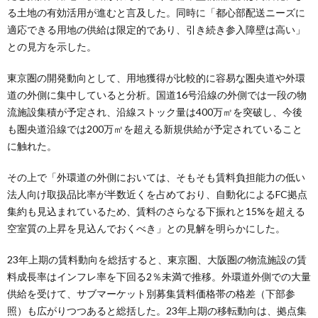
る土地の有効活用が進むと言及した。同時に「都心部配送ニーズに
適応できる用地の供給は限定的であり、引き続き参入障壁は高い」
との見方を示した。
東京圏の開発動向として、用地獲得が比較的に容易な圏央道や外環
道の外側に集中していると分析。国道16号沿線の外側では一段の物
流施設集積が予定され、沿線ストック量は400万㎡を突破し、今後
も圏央道沿線では200万㎡を超える新規供給が予定されていること
に触れた。
その上で「外環道の外側においては、そもそも賃料負担能力の低い
法人向け取扱品比率が半数近くを占めており、自動化によるFC拠点
集約も見込まれているため、賃料のさらなる下振れと15%を超える
空室質の上昇を見込んでおくべき」との見解を明らかにした。
23年上期の賃料動向を総括すると、東京圏、大阪圏の物流施設の賃
料成長率はインフレ率を下回る2％未満で推移。外環道外側での大量
供給を受けて、サブマーケット別募集賃料価格帯の格差（下部参
照）も広がりつつあると総括した。23年上期の移転動向は、拠点集