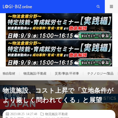
独自取材
物流施設/不動産
災害/事故/不祥事
テクノロジー/製品
物流施設、コスト上昇で「立地条件が
より厳しく問われてくる」と展望
2023.08.25 14:27:48
物流施設/不動産