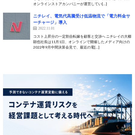
オンラインストアカンパニーが運営してい[…]
ニチレイ、電気代高騰受け低温物流で「電力料金サ
ーチャージ」導入
2022.11.01
コスト上昇分の一定割合転嫁を顧客と交渉へ ニチレイの大櫛
顕也社長は11月1日、オンラインで開催したメディア向けの
2022年9月中間決算会見で、最近の電[…]