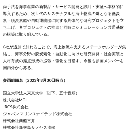
両手法を海事産業の新製品・サービス開発と設計・実証へ本格的に
導入するため、次世代のサステナブルな海上物流の鍵となる低炭
素・脱炭素船や自動運航船に関する具体的な研究プロジェクトを立
ち上げ、各プロジェクトの推進と同時にシミュレーション共通基盤
の構築に取り組んでいる。
6社が追加で加わることで、海上物流を支えるステークホルダーが集
結し、海事分野の脱炭素化・自動化に向けた研究開発・社会実装と
人材育成の拠点形成の拡張・強化を目指す。今後も参画メンバーを
国内外から募る。
参画組織名（2023年8月30日時点）
国立大学法人東京大学（以下、五十音順）
株式会社MTI
JRCS株式会社
ジャパン マリンユナイテッド株式会社
株式会社商船三井
株式会社新来島サノヤス造船