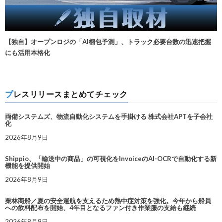
【独自】オープンロジの「AI梱包予測」、トラック必要台数の迅速把握
にも活用本格化
プレスリリースまとめてチェック
両備システムズ、物流自動化システムを手掛ける 株式会社APTを子会社
化
2026年8月9日
Shippio、「輸送中の商品」の可視化をInvoiceのAI-OCRで自動化する新
機能を提供開始
2026年8月9日
栗林商船／夏の安全運航を支えるため熱中症対策を強化。今年から船員
への飲料配布を開始、4年目となるファン付き作業服の支給も継続
2026年8月9日