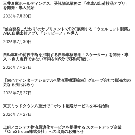
三井倉庫ホールディングス、受託物流業務に 「生成AI出荷検品アプリ」
を開発・導入開始
2026年7月30日
“独自開発こだわり”のサプリメントでD2C展開する「ウェルモット製薬」
がEC自動出荷アプリ「シッピーノ」を導入
2026年7月30日
自動車船の荷役中断を抑制する自動車移動用「スケーター」を開発・導
入 ～自力走行できない車両を約5分で移動可能に～
2026年7月27日
【㈱ハナインターナショナル×星清重機運輸㈱】グループ会社で販売力の
更なる強化ねらう
2026年7月27日
東京ミッドタウン八重洲でロボット配送サービスを本格始動
2026年7月27日
上組／コンテナ物流最適化サービスを提供する スタートアップ企業
「OneStream株式会社」への出資のお知らせ