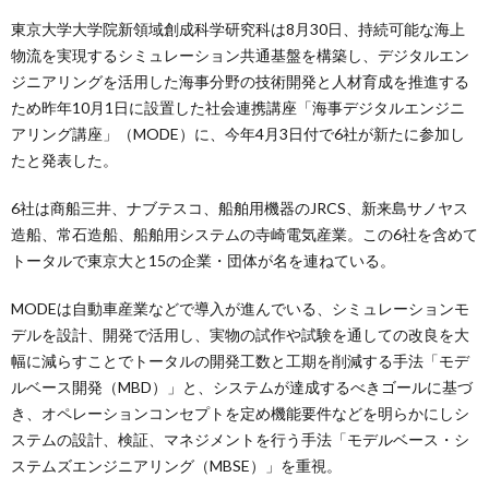
東京大学大学院新領域創成科学研究科は8月30日、持続可能な海上
物流を実現するシミュレーション共通基盤を構築し、デジタルエン
ジニアリングを活用した海事分野の技術開発と人材育成を推進する
ため昨年10月1日に設置した社会連携講座「海事デジタルエンジニ
アリング講座」（MODE）に、今年4月3日付で6社が新たに参加し
たと発表した。
6社は商船三井、ナブテスコ、船舶用機器のJRCS、新来島サノヤス
造船、常石造船、船舶用システムの寺崎電気産業。この6社を含めて
トータルで東京大と15の企業・団体が名を連ねている。
MODEは自動車産業などで導入が進んでいる、シミュレーションモ
デルを設計、開発で活用し、実物の試作や試験を通しての改良を大
幅に減らすことでトータルの開発工数と工期を削減する手法「モデ
ルベース開発（MBD）」と、システムが達成するべきゴールに基づ
き、オペレーションコンセプトを定め機能要件などを明らかにしシ
ステムの設計、検証、マネジメントを行う手法「モデルベース・シ
ステムズエンジニアリング（MBSE）」を重視。