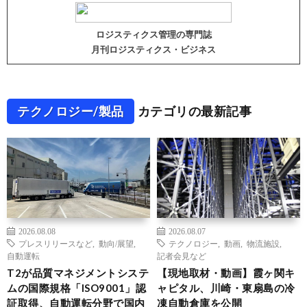
ロジスティクス管理の専門誌
月刊ロジスティクス・ビジネス
テクノロジー/製品
カテゴリの最新記事
2026.08.08
2026.08.07
プレスリリースなど
,
動向/展望
,
テクノロジー
,
動画
,
物流施設
,
自動運転
記者会見など
T2が品質マネジメントシステ
【現地取材・動画】霞ヶ関キ
ムの国際規格「ISO9001」認
ャピタル、川崎・東扇島の冷
証取得、自動運転分野で国内
凍自動倉庫を公開