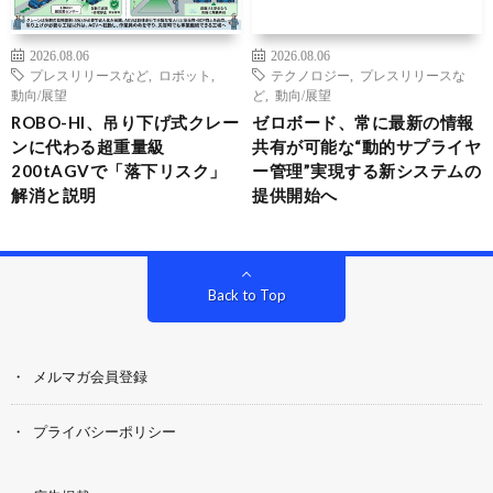
2026.08.06
2026.08.06
プレスリリースなど
,
ロボット
,
テクノロジー
,
プレスリリースな
動向/展望
ど
,
動向/展望
ROBO-HI、吊り下げ式クレー
ゼロボード、常に最新の情報
ンに代わる超重量級
共有が可能な“動的サプライヤ
200tAGVで「落下リスク」
ー管理”実現する新システムの
解消と説明
提供開始へ
Back to Top
メルマガ会員登録
プライバシーポリシー