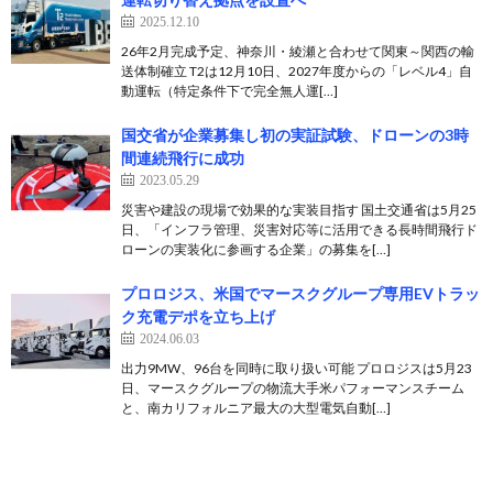
2025.12.10
26年2月完成予定、神奈川・綾瀬と合わせて関東～関西の輸
送体制確立 T2は12月10日、2027年度からの「レベル4」自
動運転（特定条件下で完全無人運[…]
国交省が企業募集し初の実証試験、ドローンの3時
間連続飛行に成功
2023.05.29
災害や建設の現場で効果的な実装目指す 国土交通省は5月25
日、「インフラ管理、災害対応等に活用できる長時間飛行ド
ローンの実装化に参画する企業」の募集を[…]
プロロジス、米国でマースクグループ専用EVトラッ
ク充電デポを立ち上げ
2024.06.03
出力9MW、96台を同時に取り扱い可能 プロロジスは5月23
日、マースクグループの物流大手米パフォーマンスチーム
と、南カリフォルニア最大の大型電気自動[…]