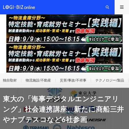
独自取材
物流施設/不動産
災害/事故/不祥事
テクノロジー/製品
東大の「海事デジタルエンジニアリ
ング」社会連携講座、新たに商船三井
やナブテスコなど6社参画