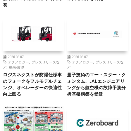
初
2026.08.07
2026.08.07
テクノロジー
,
プレスリリースな
テクノロジー
,
プレスリリースな
ど
,
動向/展望
ど
ロジスネクストが防爆仕様車
量子技術のエー・スター・ク
のフォークをフルモデルチェ
ォンタム、JALエンジニアリ
ンジ、オペレーターの快適性
ングから航空機の故障予測分
向上図る
析基盤構築を受託