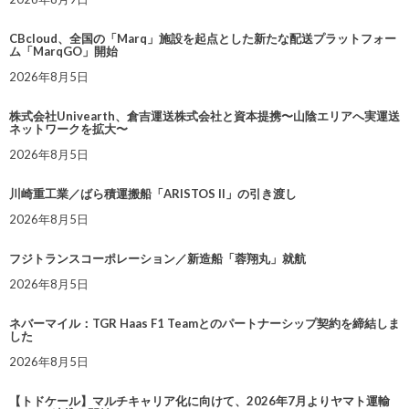
CBcloud、全国の「Marq」施設を起点とした新たな配送プラットフォー
ム「MarqGO」開始
2026年8月5日
株式会社Univearth、倉吉運送株式会社と資本提携〜山陰エリアへ実運送
ネットワークを拡大〜
2026年8月5日
川崎重工業／ばら積運搬船「ARISTOS II」の引き渡し
2026年8月5日
フジトランスコーポレーション／新造船「蓉翔丸」就航
2026年8月5日
ネバーマイル：TGR Haas F1 Teamとのパートナーシップ契約を締結しま
した
2026年8月5日
【トドケール】マルチキャリア化に向けて、2026年7月よりヤマト運輸