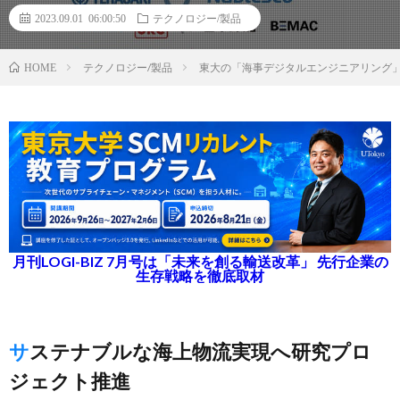
2023.09.01 06:00:50
テクノロジー/製品
テクノロジー/製品
東大の「海事デジタルエンジニアリング
HOME
月刊LOGI-BIZ 7月号は「未来を創る輸送改革」 先行企業の
生存戦略を徹底取材
サステナブルな海上物流実現へ研究プロ
ジェクト推進