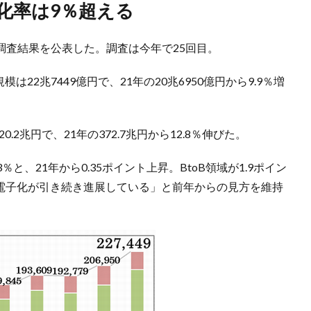
C化率は9％超える
態調査結果を公表した。調査は今年で25回目。
模は22兆7449億円で、21年の20兆6950億円から9.9％増
0.2兆円で、21年の372.7兆円から12.8％伸びた。
3％と、21年から0.35ポイント上昇。BtoB領域が1.9ポイン
の電子化が引き続き進展している」と前年からの見方を維持