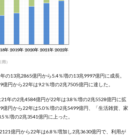
引用）
の13兆2865億円から5.4％増の13兆9997億円に成長。
億円から22年は9.2％増の2兆7505億円に達した。
年の2兆4584億円が22年は3.8％増の2兆5528億円に拡
9億円から22年は5.0％増の2兆5499億円、「生活雑貨、家
.5％増の2兆3541億円に上った。
2121億円から22年は6.8％増加し2兆3630億円で、利用が