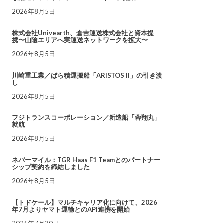
2026年8月5日
株式会社Univearth、倉吉運送株式会社と資本提
携〜山陰エリアへ実運送ネットワークを拡大〜
2026年8月5日
川崎重工業／ばら積運搬船「ARISTOS II」の引き渡
し
2026年8月5日
フジトランスコーポレーション／新造船「蓉翔丸」
就航
2026年8月5日
ネバーマイル：TGR Haas F1 Teamとのパートナー
シップ契約を締結しました
2026年8月5日
【トドケール】マルチキャリア化に向けて、2026
年7月よりヤマト運輸とのAPI連携を開始
2026年7月30日