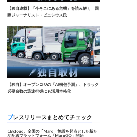
【独自連載】「今そこにある危機」を読み解く 国
際ジャーナリスト・ビニシウス氏
【独自】オープンロジの「AI梱包予測」、トラック
必要台数の迅速把握にも活用本格化
プレスリリースまとめてチェック
CBcloud、全国の「Marq」施設を起点とした新た
な配送プラットフォーム「MarqGO」開始