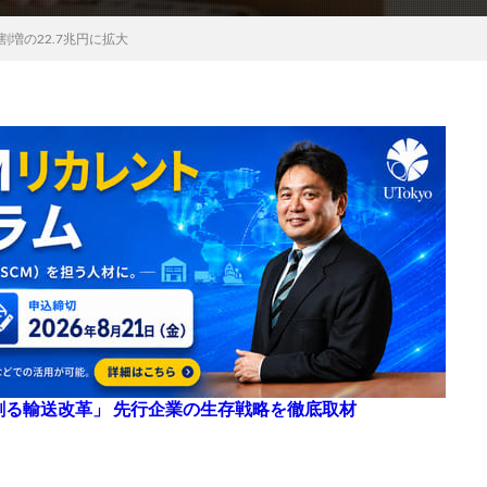
1割増の22.7兆円に拡大
来を創る輸送改革」 先行企業の生存戦略を徹底取材