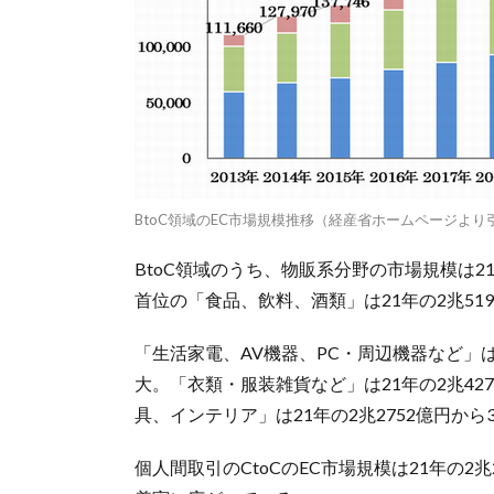
BtoC領域のEC市場規模推移（経産省ホームページより
BtoC領域のうち、物販系分野の市場規模は21年
首位の「食品、飲料、酒類」は21年の2兆5199
「生活家電、AV機器、PC・周辺機器など」は21
大。「衣類・服装雑貨など」は21年の2兆427
具、インテリア」は21年の2兆2752億円から3
個人間取引のCtoCのEC市場規模は21年の2兆