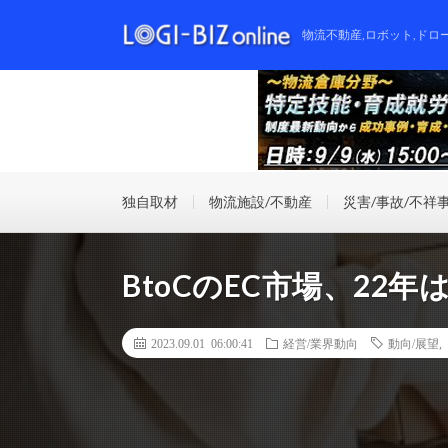
物流不動産,ロボット,ドロ
独自取材
物流施設/不動産
災害/事故/不祥
BtoCのEC市場、22年
2023.09.01 06:00:41
経営/業界動向
動向/展望
,