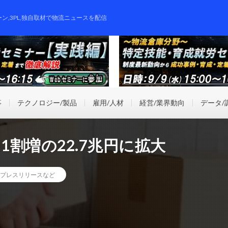
ーン,3PL,独自取材で物流ニュースを配信
事
テクノロジー/製品
雇用/人材
経営/業界動向
データ/
は1割増の22.7兆円に拡大
プレスリリースなど