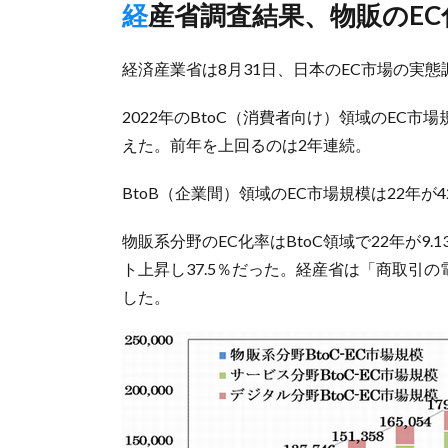
経産省調査結果、物販のE
経済産業省は8月31日、日本のEC市場の実
2022年のBtoC（消費者向け）領域のEC市場規
えた。前年を上回るのは2年連続。
BtoB（企業間）領域のEC市場規模は22年が42
物販系分野のEC化率はBtoC領域で22年が9.1
ト上昇し37.5％だった。経産省は「商取引
した。