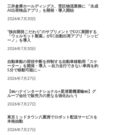
三井倉庫ホールディングス、受託物流業務に 「生成
AI出荷検品アプリ」を開発・導入開始
2026年7月30日
“独自開発こだわり”のサプリメントでD2C展開する
「ウェルモット製薬」がEC自動出荷アプリ「シッピ
ーノ」を導入
2026年7月30日
自動車船の荷役中断を抑制する自動車移動用「スケ
ーター」を開発・導入 ～自力走行できない車両を約
5分で移動可能に～
2026年7月27日
【㈱ハナインターナショナル×星清重機運輸㈱】グ
ループ会社で販売力の更なる強化ねらう
2026年7月27日
東京ミッドタウン八重洲でロボット配送サービスを
本格始動
2026年7月27日