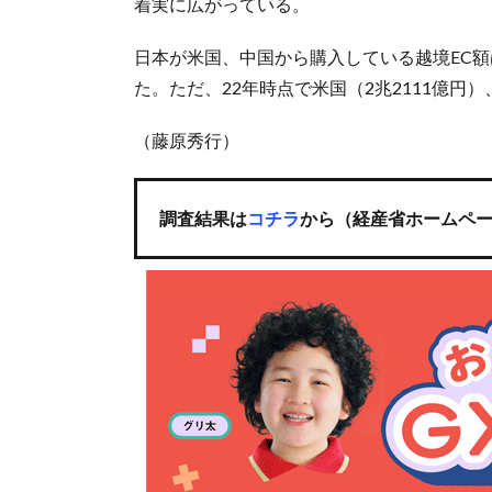
着実に広がっている。
日本が米国、中国から購入している越境EC額は2
た。ただ、22年時点で米国（2兆2111億円
（藤原秀行）
調査結果は
コチラ
から（経産省ホームペ