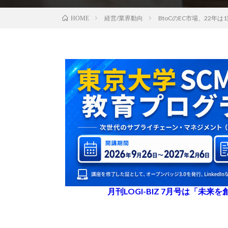
経営/業界動向
BtoCのEC市場、22年は
HOME
月刊LOGI-BIZ 7月号は「未