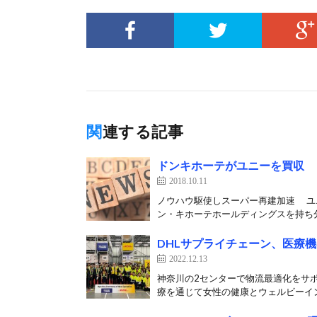
関連する記事
ドンキホーテがユニーを買収
2018.10.11
ノウハウ駆使しスーパー再建加速 ユ
ン・キホーテホールディングスを持ち分
DHLサプライチェーン、医療
2022.12.13
神奈川の2センターで物流最適化をサポー
療を通じて女性の健康とウェルビーイン