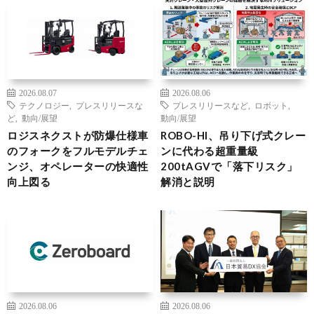
2026.08.07
2026.08.06
テクノロジー
,
プレスリリースな
プレスリリースなど
,
ロボット
,
ど
,
動向/展望
動向/展望
ロジスネクストが防爆仕様車
ROBO-HI、吊り下げ式クレー
のフォークをフルモデルチェ
ンに代わる超重量級
ンジ、オペレーターの快適性
200tAGVで「落下リスク」
向上図る
解消と説明
2026.08.06
2026.08.06