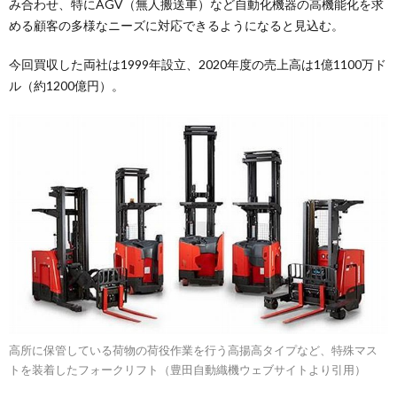
み合わせ、特にAGV（無人搬送車）など自動化機器の高機能化を求
める顧客の多様なニーズに対応できるようになると見込む。
今回買収した両社は1999年設立、2020年度の売上高は1億1100万ド
ル（約1200億円）。
高所に保管している荷物の荷役作業を行う高揚高タイプなど、特殊マス
トを装着したフォークリフト（豊田自動織機ウェブサイトより引用）