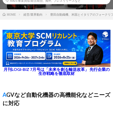
M&A/事業買収/経営統合
,
海外
,
プレスリリースなど
経営/業界動向
豊田自動織機、米国とイタリアのフォークリ
HOME
月刊LOGI-BIZ 7月号は「未来を創る輸送改革」 先行企業の
生存戦略を徹底取材
AGVなど自動化機器の高機能化などニーズ
に対応