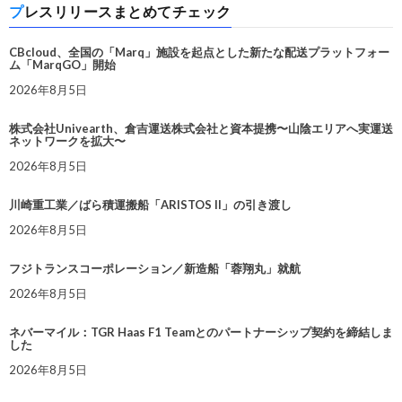
プレスリリースまとめてチェック
CBcloud、全国の「Marq」施設を起点とした新たな配送プラットフォー
ム「MarqGO」開始
2026年8月5日
株式会社Univearth、倉吉運送株式会社と資本提携〜山陰エリアへ実運送
ネットワークを拡大〜
2026年8月5日
川崎重工業／ばら積運搬船「ARISTOS II」の引き渡し
2026年8月5日
フジトランスコーポレーション／新造船「蓉翔丸」就航
2026年8月5日
ネバーマイル：TGR Haas F1 Teamとのパートナーシップ契約を締結しま
した
2026年8月5日