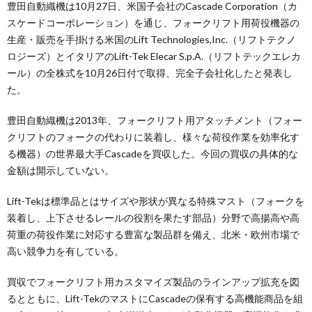
豊田自動織機は10月27日、米国子会社のCascade Corporation（カ
スケードコーポレーション）を通じ、フォークリフト用荷役機器の
生産・販売を手掛ける米国のLift Technologies,Inc.（リフトテクノ
ロジーズ）とイタリアのLift-Tek Elecar S.p.A.（リフトテックエレカ
ール）の全株式を10月26日付で取得、完全子会社化したと発表し
た。
豊田自動織機は2013年、フォークリフト用アタッチメント（フォー
クリフトのフォークの代わりに装着し、様々な荷役作業を効率化す
る機器）の世界最大手Cascadeを買収した。今回の買収の具体的な
金額は開示していない。
Lift-Tekは標準品とはサイズや形状が異なる特殊マスト（フォークを
装着し、上下させるレールの役割を果たす部品）分野で高揚高や高
荷重の荷役作業に対応する豊富な製品群を備え、北米・欧州市場で
高い競争力を有している。
買収でフォークリフト用カスタマイズ製品のラインアップ拡充を図
るとともに、Lift-TekのマストにCascadeの保有する高機能商品を組