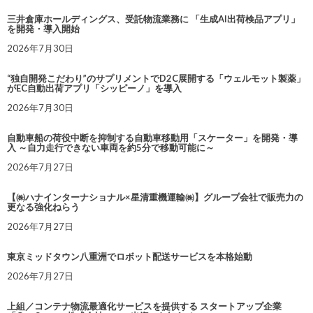
三井倉庫ホールディングス、受託物流業務に 「生成AI出荷検品アプリ」
を開発・導入開始
2026年7月30日
“独自開発こだわり”のサプリメントでD2C展開する「ウェルモット製薬」
がEC自動出荷アプリ「シッピーノ」を導入
2026年7月30日
自動車船の荷役中断を抑制する自動車移動用「スケーター」を開発・導
入 ～自力走行できない車両を約5分で移動可能に～
2026年7月27日
【㈱ハナインターナショナル×星清重機運輸㈱】グループ会社で販売力の
更なる強化ねらう
2026年7月27日
東京ミッドタウン八重洲でロボット配送サービスを本格始動
2026年7月27日
上組／コンテナ物流最適化サービスを提供する スタートアップ企業