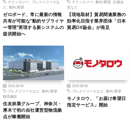
テクノロジー
,
プレスリリースな
テクノロジー
,
動向/展望
,
記者会
ど
,
動向/展望
見など
ゼロボード、常に最新の情報
【現地取材】貿易関連業務の
共有が可能な“動的サプライヤ
効率化目指す業界団体「日本
ー管理”実現する新システムの
貿易DX協会」が発足
提供開始へ
2026.08.06
2026.08.06
プレスリリースなど
,
動向/展望
,
プレスリリースなど
,
動向/展望
物流施設
モノタロウ、「お届け希望日
住友林業グループ、神奈川・
指定サービス」開始
厚木で初の自社運営型物流拠
点が稼働開始