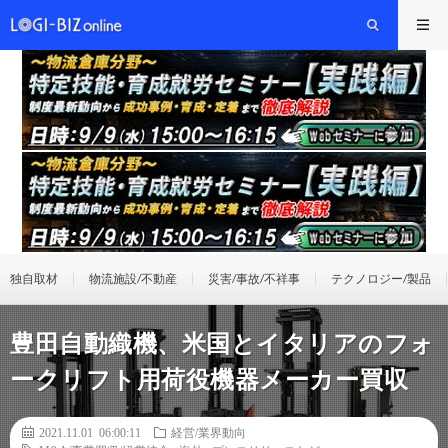
独自取材
物流施設/不動産
災害/事故/不祥事
テクノロジー/製品
豊田自動織機、米国とイタリアのフォ
ークリフト用荷役機器メーカー買収
2021.11.01 06:00:11
経営/業界動向