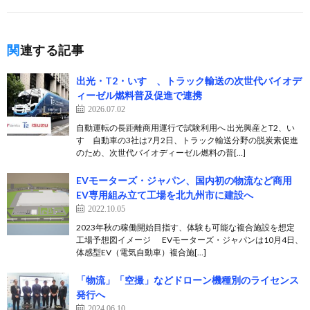
関連する記事
出光・T2・いすゞ、トラック輸送の次世代バイオデ
ィーゼル燃料普及促進で連携
2026.07.02
自動運転の長距離商用運行で試験利用へ 出光興産とT2、い
すゞ自動車の3社は7月2日、トラック輸送分野の脱炭素促進
のため、次世代バイオディーゼル燃料の普[…]
EVモーターズ・ジャパン、国内初の物流など商用
EV専用組み立て工場を北九州市に建設へ
2022.10.05
2023年秋の稼働開始目指す、体験も可能な複合施設を想定
工場予想図イメージ EVモーターズ・ジャパンは10月4日、
体感型EV（電気自動車）複合施[…]
「物流」「空撮」などドローン機種別のライセンス
発行へ
2024.06.10