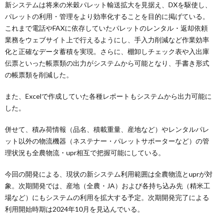
新システムは将来の米穀パレット輸送拡大を見据え、DXを駆使し、
パレットの利用・管理をより効率化することを目的に掲げている。
これまで電話やFAXに依存していたパレットのレンタル・返却依頼
業務をウェブサイト上で行えるようにし、手入力削減など作業効率
化と正確なデータ蓄積を実現。さらに、棚卸しチェック表や入出庫
伝票といった帳票類の出力がシステムから可能となり、手書き形式
の帳票類を削減した。
また、Excelで作成していた各種レポートもシステムから出力可能に
した。
併せて、積み荷情報（品名、積載重量、産地など）やレンタルパレ
ット以外の物流機器（ネステナー・パレットサポーターなど）の管
理状況も全農物流・upr相互で把握可能にしている。
今回の開発による、現状の新システム利用範囲は全農物流とuprが対
象。次期開発では、産地（全農・JA）および各持ち込み先（精米工
場など）にもシステムの利用を拡大する予定。次期開発完了による
利用開始時期は2024年10月を見込んでいる。