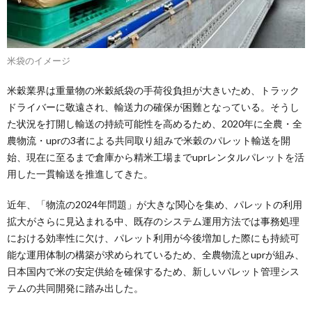
米袋のイメージ
米穀業界は重量物の米穀紙袋の手荷役負担が大きいため、トラック
ドライバーに敬遠され、輸送力の確保が困難となっている。そうし
た状況を打開し輸送の持続可能性を高めるため、2020年に全農・全
農物流・uprの3者による共同取り組みで米穀のパレット輸送を開
始、現在に至るまで倉庫から精米工場までuprレンタルパレットを活
用した一貫輸送を推進してきた。
近年、「物流の2024年問題」が大きな関心を集め、パレットの利用
拡大がさらに見込まれる中、既存のシステム運用方法では事務処理
における効率性に欠け、パレット利用が今後増加した際にも持続可
能な運用体制の構築が求められているため、全農物流とuprが組み、
日本国内で米の安定供給を確保するため、新しいパレット管理シス
テムの共同開発に踏み出した。