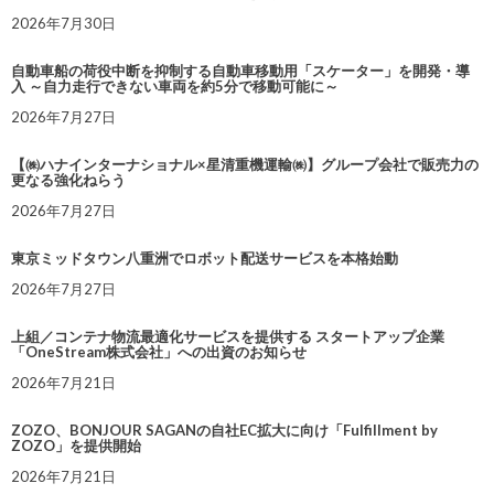
2026年7月30日
自動車船の荷役中断を抑制する自動車移動用「スケーター」を開発・導
入 ～自力走行できない車両を約5分で移動可能に～
2026年7月27日
【㈱ハナインターナショナル×星清重機運輸㈱】グループ会社で販売力の
更なる強化ねらう
2026年7月27日
東京ミッドタウン八重洲でロボット配送サービスを本格始動
2026年7月27日
上組／コンテナ物流最適化サービスを提供する スタートアップ企業
「OneStream株式会社」への出資のお知らせ
2026年7月21日
ZOZO、BONJOUR SAGANの自社EC拡大に向け「Fulfillment by
ZOZO」を提供開始
2026年7月21日