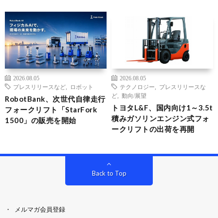
2026.08.05
2026.08.05
プレスリリースなど
,
ロボット
テクノロジー
,
プレスリリースな
ど
,
動向/展望
RobotBank、次世代自律走行
トヨタL&F、国内向け1～3.5t
フォークリフト「StarFork
積みガソリンエンジン式フォ
1500」の販売を開始
ークリフトの出荷を再開
Back to Top
メルマガ会員登録