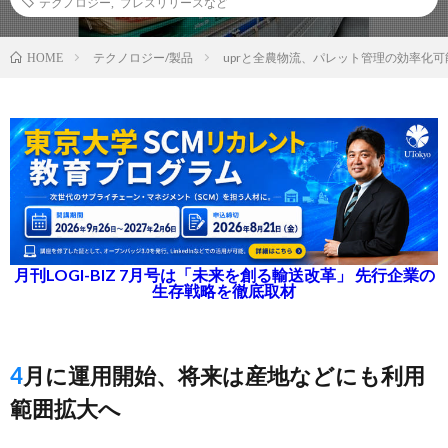
テクノロジー
,
プレスリリースなど
テクノロジー/製品
uprと全農物流、パレット管理の効率化
HOME
月刊LOGI-BIZ 7月号は「未来を創る輸送改革」 先行企業の
生存戦略を徹底取材
4月に運用開始、将来は産地などにも利用
範囲拡大へ