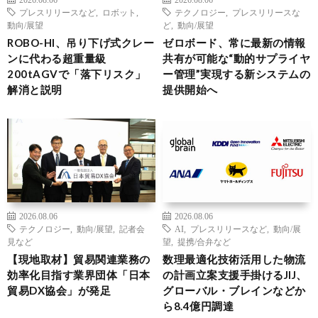
プレスリリースなど
,
ロボット
,
テクノロジー
,
プレスリリースな
動向/展望
ど
,
動向/展望
ROBO-HI、吊り下げ式クレー
ゼロボード、常に最新の情報
ンに代わる超重量級
共有が可能な“動的サプライヤ
200tAGVで「落下リスク」
ー管理”実現する新システムの
解消と説明
提供開始へ
2026.08.06
2026.08.06
テクノロジー
,
動向/展望
,
記者会
AI
,
プレスリリースなど
,
動向/展
見など
望
,
提携/合弁など
【現地取材】貿易関連業務の
数理最適化技術活用した物流
効率化目指す業界団体「日本
の計画立案支援手掛けるJIJ、
貿易DX協会」が発足
グローバル・ブレインなどか
ら8.4億円調達