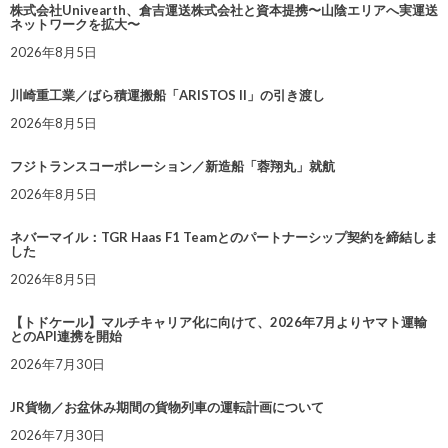
株式会社Univearth、倉吉運送株式会社と資本提携〜山陰エリアへ実運送
ネットワークを拡大〜
2026年8月5日
川崎重工業／ばら積運搬船「ARISTOS II」の引き渡し
2026年8月5日
フジトランスコーポレーション／新造船「蓉翔丸」就航
2026年8月5日
ネバーマイル：TGR Haas F1 Teamとのパートナーシップ契約を締結しま
した
2026年8月5日
【トドケール】マルチキャリア化に向けて、2026年7月よりヤマト運輸
とのAPI連携を開始
2026年7月30日
JR貨物／お盆休み期間の貨物列車の運転計画について
2026年7月30日