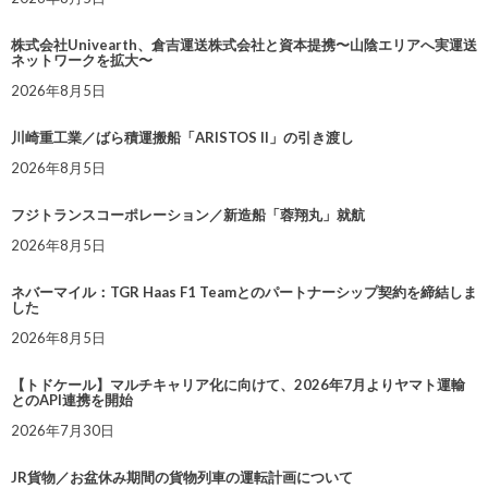
株式会社Univearth、倉吉運送株式会社と資本提携〜山陰エリアへ実運送
ネットワークを拡大〜
2026年8月5日
川崎重工業／ばら積運搬船「ARISTOS II」の引き渡し
2026年8月5日
フジトランスコーポレーション／新造船「蓉翔丸」就航
2026年8月5日
ネバーマイル：TGR Haas F1 Teamとのパートナーシップ契約を締結しま
した
2026年8月5日
【トドケール】マルチキャリア化に向けて、2026年7月よりヤマト運輸
とのAPI連携を開始
2026年7月30日
JR貨物／お盆休み期間の貨物列車の運転計画について