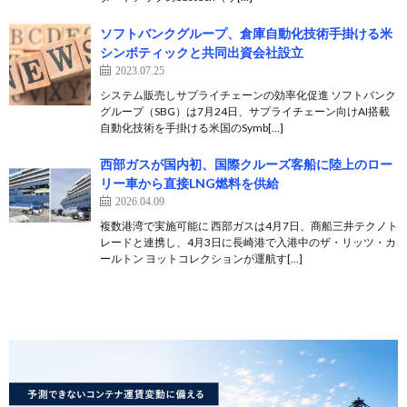
ソフトバンクグループ、倉庫自動化技術手掛ける米
シンボティックと共同出資会社設立
2023.07.25
システム販売しサプライチェーンの効率化促進 ソフトバンク
グループ（SBG）は7月24日、サプライチェーン向けAI搭載
自動化技術を手掛ける米国のSymb[…]
西部ガスが国内初、国際クルーズ客船に陸上のロー
リー車から直接LNG燃料を供給
2026.04.09
複数港湾で実施可能に 西部ガスは4月7日、商船三井テクノト
レードと連携し、4月3日に長崎港で入港中のザ・リッツ・カ
ールトン ヨットコレクションが運航す[…]