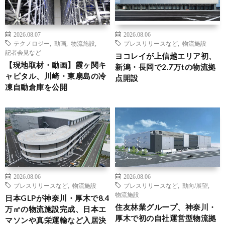
2026.08.07
2026.08.06
テクノロジー
,
動画
,
物流施設
,
プレスリリースなど
,
物流施設
記者会見など
ヨコレイが上信越エリア初、
【現地取材・動画】霞ヶ関キ
新潟・長岡で2.7万tの物流拠
ャピタル、川崎・東扇島の冷
点開設
凍自動倉庫を公開
2026.08.06
2026.08.06
プレスリリースなど
,
物流施設
プレスリリースなど
,
動向/展望
,
物流施設
日本GLPが神奈川・厚木で8.4
住友林業グループ、神奈川・
万㎡の物流施設完成、日本エ
厚木で初の自社運営型物流拠
マソンや真栄運輸など入居決