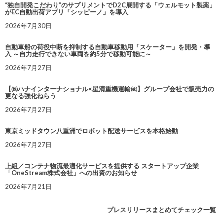
“独自開発こだわり”のサプリメントでD2C展開する「ウェルモット製薬」
がEC自動出荷アプリ「シッピーノ」を導入
2026年7月30日
自動車船の荷役中断を抑制する自動車移動用「スケーター」を開発・導
入 ～自力走行できない車両を約5分で移動可能に～
2026年7月27日
【㈱ハナインターナショナル×星清重機運輸㈱】グループ会社で販売力の
更なる強化ねらう
2026年7月27日
東京ミッドタウン八重洲でロボット配送サービスを本格始動
2026年7月27日
上組／コンテナ物流最適化サービスを提供する スタートアップ企業
「OneStream株式会社」への出資のお知らせ
2026年7月21日
プレスリリースまとめてチェック一覧