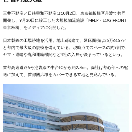
三井不動産と日鉄興和不動産は10月2日、東京都板橋区舟渡で共同
開発し、9月30日に竣工した大規模物流施設「MFLP・LOGIFRONT
東京板橋」をメディアに公開した。
日本製鉄の工場跡地を活用。地上6階建て、延床面積は25万6157㎡
と都内で最大級の規模を備えている。現時点でスペースの約9割で、
ヤマト運輸や丸和運輸機関など4社の入居が決まっているという。
首都高速道路5号池袋線の中台ICから約2.7km。両社は都心部への配
送に加えて、首都圏広域をカバーできる立地と見込んでいる。