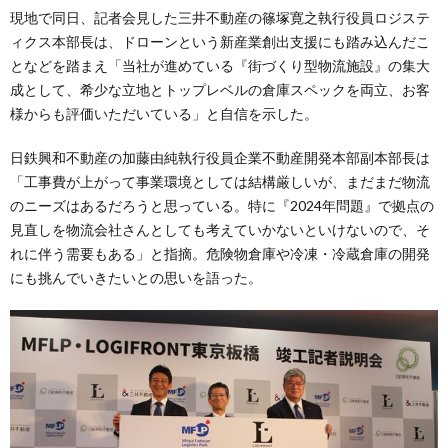
現地で同日、記者会見した三井不動産の篠塚寛之執行役員ロジステ
ィクス本部長は、ドローンという新産業創出支援にも踏み込んだこ
となどを踏まえ「当社が進めている『街づくり型物流施設』の集大
成として、希少な立地とトップレベルの倉庫スペックを両立、お客
様からも評価いただいている」と自信を示した。
日鉄興和不動産の加藤由純執行役員企業不動産開発本部副本部長は
「工事費が上がって事業環境としては結構厳しいが、まだまだ物流
のニーズはあるだろうと思っている。特に『2024年問題』で拠点の
見直しを物流会社さんとしても考えていかないといけないので、そ
れに伴う需要もある」と指摘。危険物倉庫や冷凍・冷蔵倉庫の開発
にも挑んでいきたいとの思いを語った。