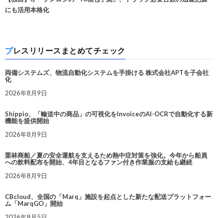
にも活用本格化
プレスリリースまとめてチェック
両備システムズ、物流自動化システムを手掛ける 株式会社APTを子会社
化
2026年8月9日
Shippio、「輸送中の商品」の可視化をInvoiceのAI-OCRで自動化する新
機能を提供開始
2026年8月9日
栗林商船／夏の安全運航を支えるため熱中症対策を強化。今年から船員
への飲料配布を開始、4年目となるファン付き作業服の支給も継続
2026年8月9日
CBcloud、全国の「Marq」施設を起点とした新たな配送プラットフォー
ム「MarqGO」開始
2026年8月5日