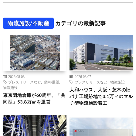
物流施設/不動産
カテゴリの最新記事
2026.08.08
2026.08.07
プレスリリースなど
,
動向/展望
,
プレスリリースなど
,
物流施設
物流施設
大和ハウス、大阪・茨木の旧
東京団地倉庫が60周年、「共
パナ工場跡地で3.1万㎡のマル
同型」53.8万㎡を運営
チ型物流施設着工