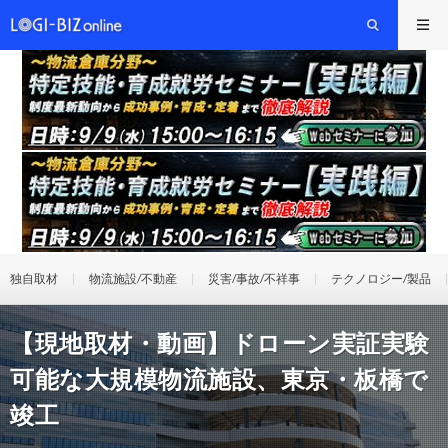
独自取材
物流施設/不動産
災害/事故/不祥事
テクノロジー/製品
【現地取材・動画】ドローン実証実験
可能な大規模物流施設、東京・板橋で
竣工