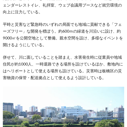
ェンダーレストイレ、礼拝室、ウェブ会議用ブースなど就労環境の
向上に注力している。
平時と災害など緊急時のいずれの局面でも地域に貢献できる「フェ
ーズフリー」な開発を標ぼう。約600ｍの緑道を川沿いに設け、約
9000㎡を公開空地として整備。親水空間を設け、多様なイベントを
開けるようにしている。
併せて、川に面していることを踏まえ、水害発生時に従業員や地域
住民が約1000人、一時退路できる場所を設けているほか、敷地内に
はヘリポートとして使える場所も設けている。災害時は板橋区の災
害物資の保管・配送拠点として使えるよう設計している。