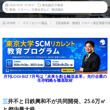
2024.10.02 13:54:17
物流施設/不動産
動画
,
ドローン
,
記者会見など
,
物流施設
テクノロジー/製品
【現地取材・動画】ドローン実証実験可
HOME
月刊LOGI-BIZ 7月号は「未来を創る輸送改革」 先行企業の
生存戦略を徹底取材
三井不と日鉄興和不が共同開発、25.6万㎡
と都内最大級