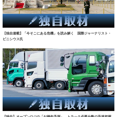
【独自連載】「今そこにある危機」を読み解く 国際ジャーナリスト・
ビニシウス氏
【独自】オープンロジの「AI梱包予測」、トラック必要台数の迅速把握