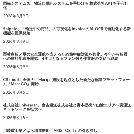
両備システムズ、物流自動化システムを手掛ける 株式会社APTを子会社
化
2026年8月9日
Shippio、「輸送中の商品」の可視化をInvoiceのAI-OCRで自動化する新
機能を提供開始
2026年8月9日
栗林商船／夏の安全運航を支えるため熱中症対策を強化。今年から船員
への飲料配布を開始、4年目となるファン付き作業服の支給も継続
2026年8月9日
CBcloud、全国の「Marq」施設を起点とした新たな配送プラットフォー
ム「MarqGO」開始
2026年8月5日
株式会社Univearth、倉吉運送株式会社と資本提携〜山陰エリアへ実運送
ネットワークを拡大〜
2026年8月5日
川崎重工業／ばら積運搬船「ARISTOS II」の引き渡し