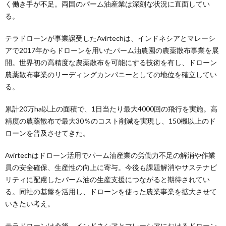
く働き手が不足。両国のパーム油産業は深刻な状況に直面してい
る。
テラドローンが事業譲受したAvirtechは、インドネシアとマレーシ
アで2017年からドローンを用いたパーム油農園の農薬散布事業を展
開。世界初の高精度な農薬散布を可能にする技術を有し、ドローン
農薬散布事業のリーディングカンパニーとしての地位を確立してい
る。
累計20万ha以上の面積で、1日当たり最大4000回の飛行を実施。高
精度の農薬散布で最大30％のコスト削減を実現し、150機以上のド
ローンを普及させてきた。
Avirtechはドローン活用でパーム油産業の労働力不足の解消や作業
員の安全確保、生産性の向上に寄与。今後も課題解消やサステナビ
リティに配慮したパーム油の生産支援につながると期待されてい
る。同社の基盤を活用し、ドローンを使った農業事業を拡大させて
いきたい考え。
テラドローンは今後、インドネシアとマレーシアにおけるドローン