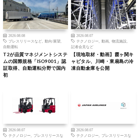
2026.08.08
2026.08.07
プレスリリースなど
,
動向/展望
,
テクノロジー
,
動画
,
物流施設
,
自動運転
記者会見など
T2が品質マネジメントシステ
【現地取材・動画】霞ヶ関キ
ムの国際規格「ISO9001」認
ャピタル、川崎・東扇島の冷
証取得、自動運転分野で国内
凍自動倉庫を公開
初
2026.08.07
2026.08.07
テクノロジー
,
プレスリリースな
テクノロジー
,
プレスリリースな