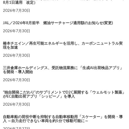
8月1日適用 改定）
2026年7月30日
JAL／2026年8月前半 燃油サーチャージ適用額のお知らせ(変更)
2026年7月30日
椿本チエイン／再生可能エネルギーを活用し、カーボンニュートラル実
現を加速
2026年7月30日
三井倉庫ホールディングス、受託物流業務に 「生成AI出荷検品アプリ」
を開発・導入開始
2026年7月30日
“独自開発こだわり”のサプリメントでD2C展開する「ウェルモット製薬」
がEC自動出荷アプリ「シッピーノ」を導入
2026年7月30日
自動車船の荷役中断を抑制する自動車移動用「スケーター」を開発・導
入 ～自力走行できない車両を約5分で移動可能に～
2026年7月27日