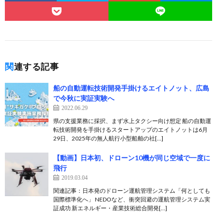
関連する記事
船の自動運転技術開発手掛けるエイトノット、広島
で今秋に実証実験へ
2022.06.29
県の支援業務に採択、まず水上タクシー向け想定 船の自動運
転技術開発を手掛けるスタートアップのエイトノットは6月
29日、2025年の無人航行小型船舶の社[…]
【動画】日本初、ドローン10機が同じ空域で一度に
飛行
2019.03.04
関連記事：日本発のドローン運航管理システム「何としても
国際標準化へ」 NEDOなど、衝突回避の運航管理システム実
証成功 新エネルギー・産業技術総合開発[…]