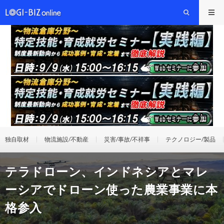
独自取材
物流施設/不動産
災害/事故/不祥事
テクノロジー/製品
テラドローン、インドネシアとマレ
ーシアでドローン使った農業事業に本
格参入