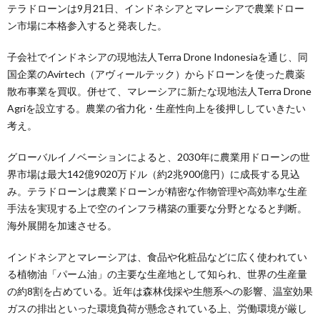
テラドローンは9月21日、インドネシアとマレーシアで農業ドロー
ン市場に本格参入すると発表した。
子会社でインドネシアの現地法人Terra Drone Indonesiaを通じ、同
国企業のAvirtech（アヴィールテック）からドローンを使った農薬
散布事業を買収。併せて、マレーシアに新たな現地法人Terra Drone
Agriを設立する。農業の省力化・生産性向上を後押ししていきたい
考え。
グローバルイノベーションによると、2030年に農業用ドローンの世
界市場は最大142億9020万ドル（約2兆900億円）に成長する見込
み。テラドローンは農業ドローンが精密な作物管理や高効率な生産
手法を実現する上で空のインフラ構築の重要な分野となると判断。
海外展開を加速させる。
インドネシアとマレーシアは、食品や化粧品などに広く使われてい
る植物油「パーム油」の主要な生産地として知られ、世界の生産量
の約8割を占めている。近年は森林伐採や生態系への影響、温室効果
ガスの排出といった環境負荷が懸念されている上、労働環境が厳し