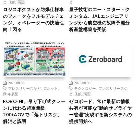
ど
,
動向/展望
ど
ロジスネクストが防爆仕様車
量子技術のエー・スター・ク
のフォークをフルモデルチェ
ォンタム、JALエンジニアリ
ンジ、オペレーターの快適性
ングから航空機の故障予測分
向上図る
析基盤構築を受託
2026.08.06
2026.08.06
プレスリリースなど
,
ロボット
,
テクノロジー
,
プレスリリースな
動向/展望
ど
,
動向/展望
ROBO-HI、吊り下げ式クレー
ゼロボード、常に最新の情報
ンに代わる超重量級
共有が可能な“動的サプライヤ
200tAGVで「落下リスク」
ー管理”実現する新システムの
解消と説明
提供開始へ