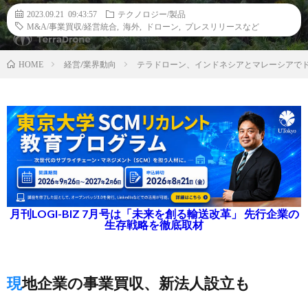
2023.09.21 09:43:57
テクノロジー/製品
M&A/事業買収/経営統合
,
海外
,
ドローン
,
プレスリリースなど
経営/業界動向
テラドローン、インドネシアとマレーシアで
HOME
月刊LOGI-BIZ 7月号は「未来を創る輸送改革」 先行企業の
生存戦略を徹底取材
現地企業の事業買収、新法人設立も